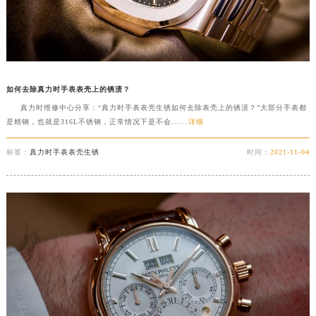
如何去除真力时手表表壳上的锈渍？
真力时维修中心分享：“真力时手表表壳生锈如何去除表壳上的锈渍？”大部分手表都
是精钢，也就是316L不锈钢，正常情况下是不会......
详细
标签：
真力时手表表壳生锈
时间：
2021-11-04