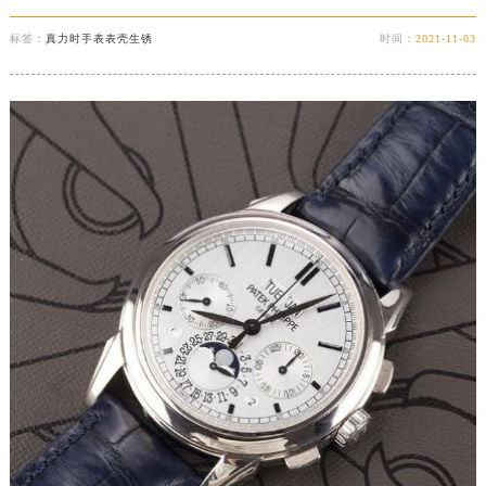
预约入口
关闭
标签：
真力时手表表壳生锈
时间：
2021-11-03
立即预约
提前预约免排队，到店即享服务
预约时间有变无需取消，可随时重新预约