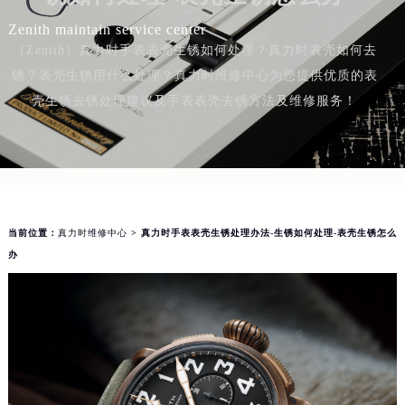
Zenith maintain service center
（Zenith）真力时手表表壳生锈如何处理？真力时表壳如何去
锈？表壳生锈用什么处理？真力时维修中心为您提供优质的表
壳生锈去锈处理建议及手表表壳去锈方法及维修服务！
当前位置：
真力时维修中心
> 真力时手表表壳生锈处理办法-生锈如何处理-表壳生锈怎么
办