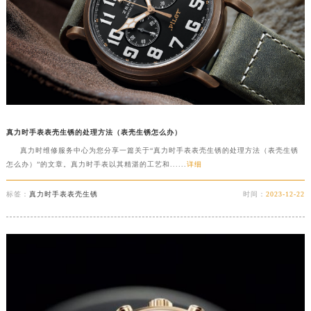
真力时手表表壳生锈的处理方法（表壳生锈怎么办）
真力时维修服务中心为您分享一篇关于“真力时手表表壳生锈的处理方法（表壳生锈
怎么办）”的文章。真力时手表以其精湛的工艺和......
详细
标签：
真力时手表表壳生锈
时间：
2023-12-22