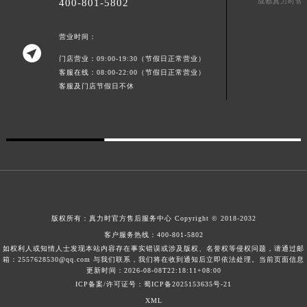
成都真力时售
400-801-5802
营业时间：

门店营业：09:00-19:30（节假日正常营业）
客服在线：08:00-22:00（节假日正常营业）
客服及门店节假日不休
版权所有：
真力时官方售后服务中心
Copyright © 2018-2032
客户服务热线：
400-801-5802
如权利人或知情人士发现本站内容存在事实错误或涉及版权、名誉权等侵权问题，请通过邮
箱：2557628530@qq.com 与我们联系，我们将在收到通知后立即依法处理。当前页面信息
更新时间：2026-08-08T22:18:11+08:00
ICP备案/许可证号：蜀ICP备2025153635号-21
XML