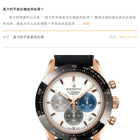
真力时手表生锈如何处理？
真力时维修中心分享：“真力时手表表壳生锈如何处理？”腕表生锈的情况其实也是很
常见的，腕表为什么会生锈呢？手表进水就是导......
详细
标签：
真力时手表表壳生锈
时间：
2021-11-26