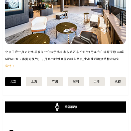
北京王府井真力时售后服务中心位于北京市东城区东长安街1号东方广场写字楼W3座
上
6层602室（需提前预约），是真力时维修保养服务网点,中心技师均接受标准培训....
8
详情 >
提
北京
上海
广州
深圳
天津
成都
推荐阅读