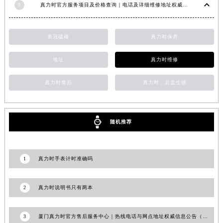
9
真力时官方服务项目及价格查询｜电话及详细维修地址权威信息通知（2026年7月最新）
表冠磕碰
真力时保养
地址
真力时维修
真力时售后
真力时，后盖生锈
随机推荐
1
真力时手表计时准确吗
2
真力时说明书只有两本
3
厦门真力时官方售后服务中心｜热线电话与网点地址权威信息公告（2026年8月最新）