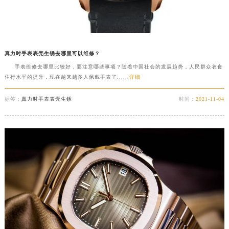
真力时手表表壳生锈去哪里可以维修？
手表维修去哪里比较好，要注意哪些事项？随着中国社会的发展趋势，人民群众衣食
住行水平的提升，现在越来越多人佩戴手表了......
详细
标签：
真力时手表表壳生锈
时间：
2021-11-04