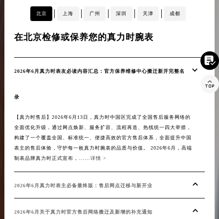
北京
上海
广州
深圳
天津
成都
在北京检修或保养您的真力时腕表
在

2026年6月真力时表友必读内容汇总：官方保养维修中心搬迁新开完整名
20

【真
录
级。
建了
【真力时售后】2026年6月13日，真力时中国区完成了全国售后服务网络的
售后
全面优化升级，通过网点焕新、服务扩容、流程再造、热线统一四大举措，
时中国
构建了一个覆盖全国、标准统一、便捷高效的官方售后体系，全面提升中国
表主的售后体验，守护每一枚真力时腕表的品质与价值。 2026年6月，高端
制表品牌真力时正式宣布，......
详情 >
20
2026年6月真力时表主必备最终版：售后网点迁移与新开业
20
2026年6月关于真力时官方售后网络搬迁及新增的补充通知
20