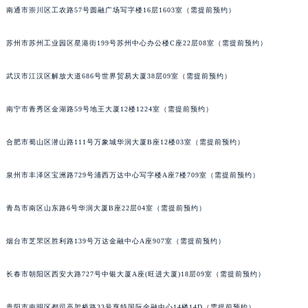
南通市崇川区工农路57号圆融广场写字楼16层1603室（需提前预约）
内蒙古自治区兴安盟市乌兰浩特市兴安大街真力时售后服务中心（需提前预约）
山西省大同市平城区迎宾街真力时售后服务中心（需提前预约）
苏州市苏州工业园区星港街199号苏州中心办公楼C座22层08室（需提前预约）
山西省晋城市城区黄华街真力时售后服务中心（需提前预约）
山西省晋中市榆次区顺城街真力时售后服务中心（需提前预约）
武汉市江汉区解放大道686号世界贸易大厦38层09室（需提前预约）
山西省临汾市尧都区解放路真力时售后服务中心（需提前预约）
南宁市青秀区金湖路59号地王大厦12楼1224室（需提前预约）
山西省吕梁市离石区永宁中路与建设街交叉口真力时售后服务中心（需提前预约）
山西省朔州市朔城区怡西路与鄯阳西街交汇处真力时售后服务中心（需提前预约）
合肥市蜀山区潜山路111号万象城华润大厦B座12楼03室（需提前预约）
山西省忻州市忻府区和平东街与七一南路交叉口真力时售后服务中心（需提前预约）
山西省阳泉市郊区平阳东街与新城大道交叉口真力时售后服务中心（需提前预约）
泉州市丰泽区宝洲路729号浦西万达中心写字楼A座7楼709室（需提前预约）
山西省运城市盐湖区河东街真力时售后服务中心（需提前预约）
山西省长治市潞州区英雄中路真力时售后服务中心（需提前预约）
青岛市南区山东路6号华润大厦B座22层04室（需提前预约）
山西省太原市迎泽区迎泽街道解放路15号亨得利名表维修授权店3楼真力时售后服务中心（需提前预约）
烟台市芝罘区胜利路139号万达金融中心A座907室（需提前预约）
天津市和平区赤峰道136号天津国际金融中心26层2603室真力时售后服务中心（需提前预约）
安徽省安庆市迎江区人民路真力时售后服务中心（需提前预约）
长春市朝阳区西安大路727号中银大厦A座(旺进大厦)18层09室（需提前预约）
安徽省蚌埠市蚌山区淮河路真力时售后服务中心（需提前预约）
安徽省亳州市谯城区魏武大道真力时售后服务中心（需提前预约）
贵阳市南明区都司高架桥路33号亨特国际金融中心14楼14D（需提前预约）