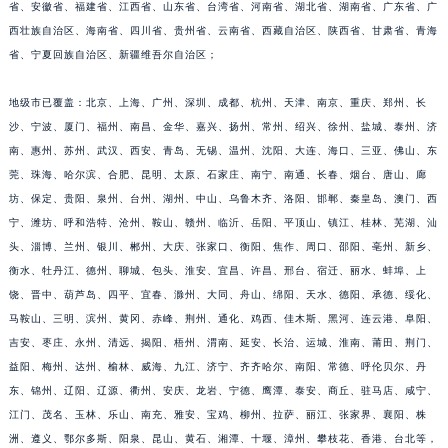
省、安徽省、福建省、江西省、山东省、台湾省、河南省、湖北省、湖南省、广东省、广
福建省三明市三元区东乾二路真力时售后服务中心（需提前预约）
西壮族自治区、海南省、四川省、贵州省、云南省、西藏自治区、陕西省、甘肃省、青海
福建省漳州市龙文区步港路真力时售后服务中心（需提前预约）
省、宁夏回族自治区、新疆维吾尔自治区；
江苏省常州市新北区龙锦路1590号现代传媒中心5号楼10层1008室真力时售后服务中心（需提前预约）
地级市已覆盖：北京、上海、广州、深圳、成都、杭州、天津、南京、重庆、郑州、长
江苏省淮安市清江浦区淮海北路真力时售后服务中心（需提前预约）
沙、宁波、厦门、福州、南昌、金华、嘉兴、扬州、常州、绍兴、徐州、盐城、泰州、济
江苏省连云港市海州区通灌北路真力时售后服务中心（需提前预约）
南、惠州、苏州、武汉、西安、青岛、无锡、温州、沈阳、大连、海口、三亚、佛山、东
江苏省南京市秦淮区中山南路1号南京中心22层22-C1-C3室真力时售后服务中心（需提前预约）
莞、珠海、哈尔滨、合肥、昆明、太原、石家庄、南宁、南通、长春、烟台、唐山、廊
江苏省宿迁市宿城区西湖路真力时售后服务中心（需提前预约）
坊、保定、贵阳、泉州、台州、湖州、中山、乌鲁木齐、洛阳、邯郸、秦皇岛、澳门、西
江苏省泰州市海陵区永定东路399号置地商务中心东塔（华润万象城）17层1706室真力时售后服务中心（需提前预约）
宁、潍坊、呼和浩特、沧州、鞍山、赣州、临沂、岳阳、平顶山、镇江、桂林、芜湖、汕
江苏省徐州市鼓楼区淮海东路29号苏宁广场IFC国际金融中心35层3508室真力时售后服务中心（需提前预约）
头、淄博、兰州、银川、郴州、大庆、张家口、衡阳、焦作、周口、邵阳、亳州、新乡、
衡水、牡丹江、德州、聊城、包头、淮安、宜昌、许昌、邢台、宿迁、丽水、蚌埠、上
江苏省盐城市盐都区世纪大道5号盐城金融城写字楼1号楼16层1604室真力时售后服务中心（需提前预约）
饶、晋中、葫芦岛、四平、宜春、滁州、大同、舟山、绵阳、天水、德阳、承德、绥化、
江苏省扬州市邗江区国展路29号星耀天地写字楼1号楼18层1803室真力时售后服务中心（需提前预约）
马鞍山、三明、滨州、黄冈、赤峰、荆州、通化、鸡西、佳木斯、黑河、连云港、阜阳、
江苏省镇江市京口区中山东路真力时售后服务中心（需提前预约）
吉安、枣庄、永州、清远、揭阳、梧州、渭南、延安、长治、运城、淮南、莆田、荆门、
江西省抚州市临川区赣东大道真力时售后服务中心（需提前预约）
益阳、梅州、达州、榆林、威海、九江、济宁、齐齐哈尔、南阳、常德、呼伦贝尔、丹
江西省赣州市章贡区文清路真力时售后服务中心（需提前预约）
东、锦州、辽阳、辽源、衢州、安庆、龙岩、宁德、鹰潭、泰安、商丘、驻马店、咸宁、
江西省吉安市吉州区井冈山大道真力时售后服务中心（需提前预约）
江门、茂名、玉林、乐山、南充、雅安、宝鸡、柳州、拉萨、丽江、张家界、襄阳、株
洲、遵义、鄂尔多斯、阳泉、昆山、黄石、湘潭、十堰、漳州、攀枝花、香港、台北等，
江西省景德镇市珠山区珠山中路真力时售后服务中心（需提前预约）