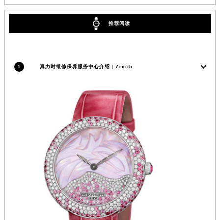
河南省许昌市魏都区建安大道与八龙路交叉口真力时售后服务中心（需提前预约）
河南省郑州市二七区民主路10号华润大厦29层2905室真力时售后服务中心（需提前预约）
推荐阅读
河南省周口市川汇区七一路真力时售后服务中心（需提前预约）
河南省驻马店市驿城区乐山大道与置地大道交叉口真力时售后服务中心（需提前预约）
湖北省鄂州市鄂城区文星大道真力时售后服务中心（需提前预约）
1
真力时维修保养服务中心介绍 | Zenith
湖北省黄冈市黄州区赤壁大道真力时售后服务中心（需提前预约）
湖北省黄石市黄石港区武汉路真力时售后服务中心（需提前预约）
湖北省荆门市东宝中天街步行街真力时售后服务中心（需提前预约）
湖北省荆州市荆州区荆中路真力时售后服务中心（需提前预约）
湖北省十堰市茅箭区人民北路真力时售后服务中心（需提前预约）
湖北省随州市曾都区青年路真力时售后服务中心（需提前预约）
湖北省咸宁市咸安区长安大道真力时售后服务中心（需提前预约）
湖北省襄阳市樊城区长虹路与人民路交叉口真力时售后服务中心（需提前预约）
湖北省孝感市孝南区复兴大道真力时售后服务中心（需提前预约）
湖北省宜昌市西陵区夷陵大道与港窑路真力时售后服务中心（需提前预约）
湖南省常德市武陵区人民路真力时售后服务中心（需提前预约）