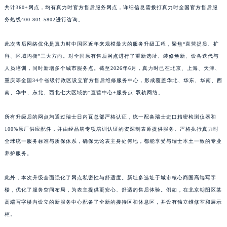
共计360+网点，均有真力时官方售后服务网点，详细信息需拨打真力时全国官方售后服
江西省九江市浔阳区浔阳路真力时售后服务中心（需提前预约）
务热线400-801-5802进行咨询。
江西省南昌市红谷滩新区红谷中大道998号绿地双子塔（中央广场）A1座办公楼14层1407室真力时售后服务中心（需提前预约）
江西省萍乡市安源区萍安北大道与康庄路交叉口真力时售后服务中心（需提前预约）
此次售后网络优化是真力时中国区近年来规模最大的服务升级工程，聚焦“直营提质、扩
江西省上饶市信州区滨江西路真力时售后服务中心（需提前预约）
容、区域均衡”三大方向。对全国原有售后网点进行了重新选址、装修焕新、设备迭代与
江西省新余市渝水区北湖西路真力时售后服务中心（需提前预约）
人员培训，同时新增多个城市服务点。截至2026年6月，真力时已在北京、上海、天津、
重庆等全国34个省级行政区设立官方售后维修服务中心，形成覆盖华北、华东、华南、西
江西省宜春市袁州区中山中路真力时售后服务中心（需提前预约）
南、华中、东北、西北七大区域的“直营中心+服务点”双轨网络。
江西省鹰潭市月湖区胜利东路真力时售后服务中心（需提前预约）
山东省德州市德城区东风中路真力时售后服务中心（需提前预约）
所有升级后的网点均通过瑞士日内瓦总部严格认证，统一配备瑞士进口精密检测仪器和
山东省东营市东营区济南路真力时售后服务中心（需提前预约）
100%原厂供应配件，并由经品牌专项培训认证的资深制表师提供服务。严格执行真力时
山东省济南市历下区经十路11111号华润中心写字楼（万象城）15层1508室真力时售后服务中心（需提前预约）
全球统一服务标准与质保体系，确保无论表主身处何地，都能享受与瑞士本土一致的专业
山东省济宁市任城区太白楼路真力时售后服务中心（需提前预约）
养护服务。
山东省莱芜市文化南路8号银座商城名表维修一楼名表维修真力时售后服务中心（需提前预约）
此外，本次升级全面强化了网点私密性与舒适度。新址多选址于城市核心商圈高端写字
山东省临沂市兰山区解放路真力时售后服务中心（需提前预约）
楼，优化了服务空间布局，为表主提供更安心、舒适的售后体验。例如，在北京朝阳区某
山东省日照市东港区烟台路真力时售后服务中心（需提前预约）
高端写字楼内设立的新服务中心配备了全新的接待区和休息区，并设有独立维修室和展示
山东省泰安市泰山区财源街道泰山大街真力时售后服务中心（需提前预约）
柜。
山东省威海市环翠区新威海路89号振华商厦一楼名表维修真力时售后服务中心（需提前预约）