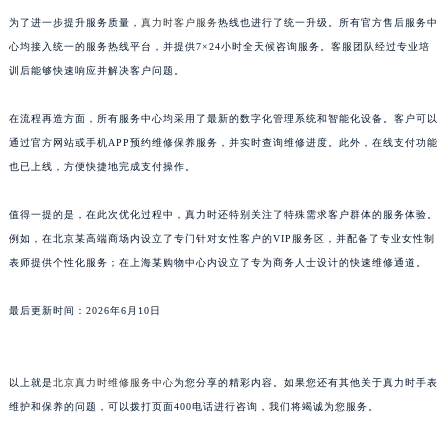
山东省潍坊市奎文区东风东街真力时售后服务中心（需提前预约）
为了进一步提升服务质量，
真力时客户服务
热线也进行了统一升级。所有官方售后服务中
心均接入统一的服务热线平台，并提供7×24小时全天候咨询服务。客服团队经过专业培
山东省枣庄市滕州市北辛路与善国路交叉口真力时售后服务中心（需提前预约）
训后能够快速响应并解决客户问题。
山东省淄博市张店区金晶大道真力时售后服务中心（需提前预约）
上海市黄浦区南京东路299号宏伊国际广场写字楼8层806室真力时售后服务中心（需提前预约）
在流程再造方面，所有服务中心均采用了最新的数字化管理系统和智能化设备。客户可以
上海市徐汇区虹桥路3号港汇中心2座37层3705室真力时售后服务中心（需提前预约）
通过官方网站或手机APP预约维修保养服务，并实时查询维修进度。此外，在线支付功能
浙江省杭州市上城区钱江路1366号华润大厦A座5层503-5室真力时售后服务中心（需提前预约）
也已上线，方便快捷地完成支付操作。
浙江省湖州市吴兴区劳动路真力时售后服务中心（需提前预约）
值得一提的是，在此次优化过程中，真力时还特别关注了特殊需求客户群体的服务体验。
浙江省嘉兴市南湖区广益路705号嘉兴世界贸易中心A座13层1304室真力时售后服务中心（需提前预约）
例如，在北京某高端商场内设立了专门针对女性客户的VIP服务区，并配备了专业女性制
浙江省金华市金东区东市南街777号金华万达广场4号楼22楼2209室真力时售后服务中心（需提前预约）
表师提供个性化服务；在上海某购物中心内设立了专为商务人士设计的快速维修通道。
浙江省丽水市莲都区解放街真力时售后服务中心（需提前预约）
浙江省宁波市江北区大闸南路500号来福士广场办公楼20层2009室真力时售后服务中心（需提前预约）
最后更新时间：2026年6月10日
浙江省衢州市柯城区上街真力时售后服务中心（需提前预约）
浙江省绍兴市越城区胜利东路379号世茂天际中心写字楼8层805室真力时售后服务中心（需提前预约）
以上就是
北京真力时维修服务中心
为您分享的精彩内容。如果您还有其他关于真力时手表
浙江省舟山市定海区解放东路真力时售后服务中心（需提前预约）
维护和保养的问题，可以拨打页面400电话进行咨询，我们将竭诚为您服务。
澳门特别行政区大堂区议事亭前地（新马路）真力时售后服务中心（需提前预约）
澳门特别行政区风顺堂区南湾大马路真力时售后服务中心（需提前预约）