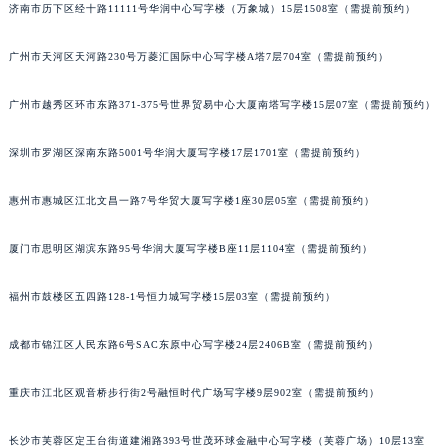
济南市历下区经十路11111号华润中心写字楼（万象城）15层1508室（需提前预约）
重庆市解放碑渝中区民权路28号英利国际金融中心写字楼20层01室（需提前预约）
黑龙江省大庆市萨尔图区会战大街真力时售后服务中心（需提前预约）
广州市天河区天河路230号万菱汇国际中心写字楼A塔7层704室（需提前预约）
黑龙江省鹤岗市向阳区红军路真力时售后服务中心（需提前预约）
黑龙江省黑河市爱辉区中央街真力时售后服务中心（需提前预约）
广州市越秀区环市东路371-375号世界贸易中心大厦南塔写字楼15层07室（需提前预约）
黑龙江省鸡西市鸡冠区红军路真力时售后服务中心（需提前预约）
深圳市罗湖区深南东路5001号华润大厦写字楼17层1701室（需提前预约）
黑龙江省佳木斯市向阳区长安路真力时售后服务中心（需提前预约）
黑龙江省牡丹江市东安区太平路真力时售后服务中心（需提前预约）
惠州市惠城区江北文昌一路7号华贸大厦写字楼1座30层05室（需提前预约）
黑龙江省七台河市桃山区大同街真力时售后服务中心（需提前预约）
黑龙江省齐齐哈尔市龙沙区龙华路真力时售后服务中心（需提前预约）
厦门市思明区湖滨东路95号华润大厦写字楼B座11层1104室（需提前预约）
黑龙江省双鸭山市尖山区新兴大街真力时售后服务中心（需提前预约）
福州市鼓楼区五四路128-1号恒力城写字楼15层03室（需提前预约）
黑龙江省绥化市北林区新华街与康庄路交叉口真力时售后服务中心（需提前预约）
黑龙江省伊春市伊美区通河路真力时售后服务中心（需提前预约）
成都市锦江区人民东路6号SAC东原中心写字楼24层2406B室（需提前预约）
吉林省白城市洮北区明仁南街真力时售后服务中心（需提前预约）
吉林省白山市浑江区浑江大街真力时售后服务中心（需提前预约）
重庆市江北区观音桥步行街2号融恒时代广场写字楼9层902室（需提前预约）
吉林省吉林市船营区河南街真力时售后服务中心（需提前预约）
吉林省辽源市龙山区人民大街真力时售后服务中心（需提前预约）
长沙市芙蓉区定王台街道建湘路393号世茂环球金融中心写字楼（芙蓉广场）10层13室