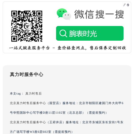
澳门特别行政区花地玛堂区关闸广场真力时售后服务中心（需提前预约）
澳门特别行政区花王堂区大三巴商圈真力时售后服务中心（需提前预约）
澳门特别行政区嘉模堂区官也街真力时售后服务中心（需提前预约）
澳门省路氹城市金光大道真力时售后服务中心（需提前预约）
澳门特别行政区望德堂区塔石广场真力时售后服务中心（需提前预约）
福建省福州市鼓楼区五四路128-1号恒力城写字楼15层03室真力时售后服务中心（需提前预约）
福建省厦门市思明区湖滨东路95号万象城华润大厦B座11层1104室真力时售后服务中心（需提前预约）
广东省潮州市潮安区新风路与潮汕路交汇处真力时售后服务中心（需提前预约）
广东省广州市天河区天河路230号万菱汇国际中心A塔7层704室真力时售后服务中心（需提前预约）
真力时服务中心
广东省广州市越秀区环市东路371-375号世界贸易中心大厦南塔15层1507室真力时售后服务中心（需提前预约）
广东省河源市源城区越王大道真力时售后服务中心（需提前预约）
本文tag：
真力时售后
广东省惠州市惠城区江北文昌一路7号华贸大厦1座30层3005室真力时售后服务中心（需提前预约）
北京真力时售后服务中心
（国贸店）服务地址：北京市朝阳区建国门外大街甲6
广东省江门市蓬江区广场西路真力时售后服务中心（需提前预约）
号华熙国际中心写字楼D座11层1102室（北京总部）（需提前预约）
广东省揭阳市榕城进贤门步行街真力时售后服务中心（需提前预约）
北京真力时售后服务中心
（王府井店）服务地址：北京市东城区东长安街1号东
广东省茂名市电白区水东街道迎宾大道真力时售后服务中心（需提前预约）
广东省梅州市梅江区金燕大道真力时售后服务中心（需提前预约）
方广场写字楼W3座6层602室（需提前预约）