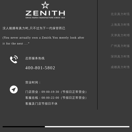
新疆维吾尔自治区阿克苏市东大街真力时售后服务中心（需提前预约）
新疆维吾尔自治区阿拉尔市胜利大道真力时售后服务中心（需提前预约）
北京真力时官
新疆维吾尔自治区阿拉山口市友好路真力时售后服务中心（需提前预约）
上海真力时售
没人能拥有真力时,只不过为下一代保管而已
新疆维吾尔自治区阿勒泰市解放路真力时售后服务中心（需提前预约）
天津真力时维
(You never actually own a Zenith.You merely look after
新疆维吾尔自治区阿图什市光明路真力时售后服务中心（需提前预约）
it for the next ...”
广州真力时服
新疆维吾尔自治区白杨市军垦路真力时售后服务中心（需提前预约）
新疆维吾尔自治区北屯市团结路真力时售后服务中心（需提前预约）
深圳真力时售

总部服务热线
新疆维吾尔自治区博乐市博乐市北京路真力时售后服务中心（需提前预约）
成都真力时售
400-801-5802
新疆维吾尔自治区昌吉市延安北路真力时售后服务中心（需提前预约）
新疆维吾尔自治区阜康市博峰路真力时售后服务中心（需提前预约）
营业时间：

新疆维吾尔自治区哈密市伊州区建国北路真力时售后服务中心（需提前预约）
门店营业：09:00-19:30（节假日正常营业）
新疆维吾尔自治区和田市和田市北京西路真力时售后服务中心（需提前预约）
客服在线：08:00-22:00（节假日正常营业）
客服及门店节假日不休
新疆维吾尔自治区胡杨河市胡杨河市胡杨路真力时售后服务中心（需提前预约）
新疆维吾尔自治区霍尔果斯市亚欧北路真力时售后服务中心（需提前预约）
新疆维吾尔自治区喀什市解放北路真力时售后服务中心（需提前预约）
新疆维吾尔自治区可克达拉市幸福路真力时售后服务中心（需提前预约）