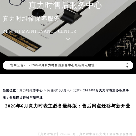
真力时售后服务中心
真力时维修保养服务
ZENITH MAINTENANCE CENTER
2026年8月真力时中国区售后服务网络优化升级公告
2026年8月真力时全国官方售后客户服务热线：400-801-5802
真力时官方全国统一服务热线400-801-5802，服务覆盖中国大陆、香港、澳门、台湾全部区域（非大陆需加拨“+86”）
▲
官网公告>
2026年8月真力时售后服务中心最新网点地址：
▼
北京市朝阳区建国门外大街甲6号华熙国际中心写字楼D座11层1102室（北京总部）（需提前预约）
北京市东城区东长安街1号东方广场写字楼W3座6层602室（需提前预约）
当前位置：
真力时维修中心
>
问题/知识/资讯
>
北京
> 2026年6月真力时表主必备最终
天津市和平区赤峰道136号天津国际金融中心写字楼26层2603室（需提前预约）
版：售后网点迁移与新开业
上海市徐汇区虹桥路3号港汇中心写字楼2座37层3705室（需提前预约）
2026年6月真力时表主必备最终版：售后网点迁移与新开业
上海市黄浦区南京东路299号宏伊国际广场写字楼8层806室（需提前预约）
南京市秦淮区中山南路1号（新街口）南京中心写字楼22层C1-1室（需提前预约）
常州市新北区龙锦路1590号现代传媒中心写字楼5号楼10层1008室（需提前预约）
徐州市鼓楼区淮海东路29号苏宁广场IFC国际金融中心写字楼35层3508室（需提前预约）
【真力时售后】2026年6月，真力时中国区完成了全国售后服务网