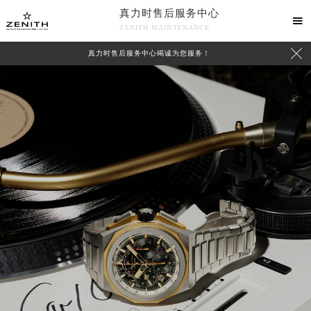
真力时售后服务中心

ZENITH MAINTENANCE

真力时售后服务中心竭诚为您服务！
中心介绍
联系我们