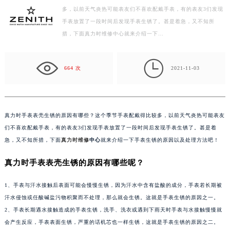
多，以前天气炎热可能表友们不喜欢配戴手表，有的表友3们发现
扬州市邗江区国展路29号星耀天地写字楼1号楼18层1803室（需提前预约）
手表放置了一段时间后发现手表生锈了。甚是着急，又不知所
盐城市盐都区世纪大道5号盐城金融城写字楼1号楼16层1604室（需提前预约）
措，下面真力时维修中心就来介绍一下…
泰州市海陵区永定东路399号置地商务中心东塔写字楼（华润万象城）17层1706室（需提前预约）
宁波市江北区大闸南路500号来福士广场办公楼20层2009室（需提前预约）

杭州市上城区钱江路1366号华润大厦写字楼A座5层503-5室（需提前预约）
664 次
2021-11-03
金华市金东区东市南街777号金华万达广场写字楼4号楼22层2209室（需提前预约）
绍兴市越城区胜利东路379号世茂天际中心写字楼8层805室（需提前预约）
嘉兴市南湖区广益路705号嘉兴世界贸易中心写字楼A座13层1304室（需提前预约）
真力时手表表壳生锈的原因有哪些？这个季节手表配戴得比较多，以前天气炎热可能表友
南昌市红谷滩新区红谷中大道998号绿地双子塔（中央广场）A1座办公楼14层07室（需提前预约）
们不喜欢配戴手表，有的表友3们发现手表放置了一段时间后发现手表生锈了。甚是着
济南市历下区经十路11111号华润中心写字楼（万象城）15层1508室（需提前预约）
急，又不知所措，下面
真力时维修
中心
就来介绍一下手表生锈的原因以及处理方法吧！
广州市天河区天河路230号万菱汇国际中心写字楼A塔7层704室（需提前预约）
真力时手表表壳生锈的原因有哪些呢？
广州市越秀区环市东路371-375号世界贸易中心大厦南塔写字楼15层07室（需提前预约）
深圳市罗湖区深南东路5001号华润大厦写字楼17层1701室（需提前预约）
1、手表与汗水接触后表面可能会慢慢生锈，因为汗水中含有盐酸的成分，手表若长期被
惠州市惠城区江北文昌一路7号华贸大厦写字楼1座30层05室（需提前预约）
汗水侵蚀或任酸碱盐污物积聚而不处理，那么就会生锈。这就是手表生锈的原因之一。
2、手表长期遇水接触造成的手表生锈，洗手、洗衣或遇到下雨天时手表与水接触慢慢就
厦门市思明区湖滨东路95号华润大厦写字楼B座11层1104室（需提前预约）
会产生反应，手表表面生锈，严重的话机芯也一样生锈，这就是手表生锈的原因之二。
福州市鼓楼区五四路128-1号恒力城写字楼15层03室（需提前预约）