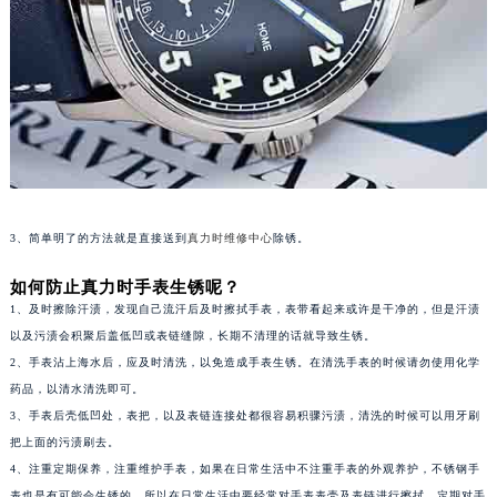
武汉市江汉区解放大道686号世界贸易大厦38层09室（需提前预约）
南宁市青秀区金湖路59号地王大厦12楼1224室（需提前预约）
合肥市蜀山区潜山路111号万象城华润大厦B座12楼03室（需提前预约）
泉州市丰泽区宝洲路729号浦西万达中心写字楼A座7楼709室（需提前预约）
青岛市南区山东路6号华润大厦B座22层04室（需提前预约）
烟台市芝罘区胜利路139号万达金融中心A座907室（需提前预约）
长春市朝阳区西安大路727号中银大厦A座(旺进大厦)18层09室（需提前预约）
3、简单明了的方法就是直接送到
真力时维修中心
除锈。
贵阳市南明区都司高架桥路33号亨特国际金融中心14楼14D（需提前预约）
昆明市盘龙区北京路928号同德昆明广场写字楼10层06室（需提前预约）
如何防止真力时手表生锈呢？
石家庄市长安区中山东路39号勒泰中心写字楼B座13层07室（需提前预约）
1、及时擦除汗渍，发现自己流汗后及时擦拭手表，表带看起来或许是干净的，但是汗渍
西安市碑林区南关正街88号华侨城长安国际中心E座6楼10室（需提前预约）
以及污渍会积聚后盖低凹或表链缝隙，长期不清理的话就导致生锈。
2、手表沾上海水后，应及时清洗，以免造成手表生锈。在清洗手表的时候请勿使用化学
海口市龙华区金贸东路5号海口华润大厦B座17层1707室（需提前预约）
药品，以清水清洗即可。
唐山市路南区新华东道100号万达广场写字楼A座10层1002室（需提前预约）
3、手表后壳低凹处，表把，以及表链连接处都很容易积骤污渍，清洗的时候可以用牙刷
台州市椒江区东海大道1800号腾达中心东1幢20楼2002室（需提前预约）
把上面的污渍刷去。
内蒙古自治区呼和浩特市玉泉区大学西街70号华润万象城写字楼（鄂尔多斯大厦）23层2326室（需提前预约）
4、注重定期保养，注重维护手表，如果在日常生活中不注重手表的外观养护，不锈钢手
甘肃省兰州市七里河区西津西路16号兰州中心写字楼21层2102室（需提前预约）
表也是有可能会生锈的。所以在日常生活中要经常对手表表壳及表链进行擦拭，定期对手