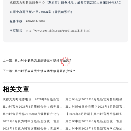
成都真力时售后服务中心
（东原店）服务地址：成都市锦江区人民东路6号SAC
辽宁省营口市站前区市府路与渤海大街交叉口真力时售后服务中心（需提前预约）
东原中心写字楼24层2406B室（需提前预约）
辽宁省沈阳市沈河区中街路137号亨得利名表维修授权店1楼真力时售后服务中心（需提前预约）
服务专线：
400-801-5802
辽宁省沈阳市沈河区中街路83号亨得利名表维修授权店1楼真力时售后服务中心（需提前预约）
北京市朝阳区建国门外大街甲6号华熙国际中心D座11层1102室真力时售后服务中心（北京总部）（需提前预约）
本页链接：
http://www.zenithfw.com/problems/216.html
北京市东城区东长安街1号王府井东方广场W3座6层602室真力时售后服务中心（需提前预约）
河北省保定市竞秀区朝阳北大街北国先天下真力时售后服务中心（需提前预约）
内蒙古自治区阿拉善盟市左旗土尔扈特大街真力时售后服务中心（需提前预约）
上一篇:
真力时手表表壳划痕哪里可以维修抛光？
内蒙古自治区巴彦淖尔市临河区新华街真力时售后服务中心（需提前预约）
下一篇:
真力时手表表壳生锈去锈维修需要多少钱？
内蒙古自治区包头市青山区幸福路甲3号王府井百货名表维修真力时售后服务中心（需提前预约）
内蒙古自治区赤峰市红山区哈达街真力时售后服务中心（需提前预约）
相关文章
内蒙古自治区鄂尔多斯市东胜区伊金霍洛街真力时售后服务中心（需提前预约）
内蒙古自治区呼伦贝尔市海拉尔区中央街真力时售后服务中心（需提前预约）
成都真力时维修电话｜2026年8月最新官方权威售后网点公告与维修服务信息公示
真力时长沙2026年8月最新官方售后维修服务网点地址与联系电话公告
内蒙古自治区通辽市科尔沁区明仁大街真力时售后服务中心（需提前预约）
真力时官方2026年8月重磅公告：保养服务价格最新，客户服务周期含换电池服务
真力时维修服务在哪？2026年8月最新官方售后网点地址与保养服务公告通知汇总
内蒙古自治区乌海市海勃湾区人民南路真力时售后服务中心（需提前预约）
真力时售后维修2026年8月最新官方公告：权威售后信息公示与保养服务指南
【2026年8月最新】真力时官网维修服务电话权威公示：官方售后维修网点与保养服务信息公告
内蒙古自治区乌兰察布市集宁区恩和大街真力时售后服务中心（需提前预约）
2026年8月真力时中国最新全国统一售后热线与网点地址
真力时中国2026年8月最新全国统一售后热线及官方服务网点地址公示
内蒙古自治区锡林郭勒盟市锡林浩特市光明街与额尔敦路交叉口真力时售后服务中心（需提前预约）
2026年8月真力时官方重磅公告：售后网点地址与客户服务热线更新
真力时中国2026年8月最新官方网点地址与客服热线一览表