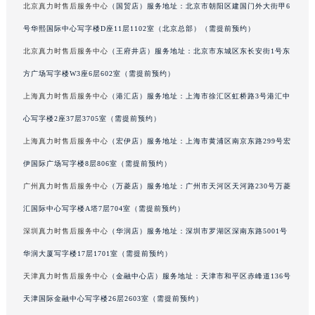
北京真力时售后服务中心
（国贸店）服务地址：北京市朝阳区建国门外大街甲6
吉林省梅河口市新华街道梅河大街真力时售后服务中心（需提前预约）
号华熙国际中心写字楼D座11层1102室（北京总部）（需提前预约）
吉林省四平市铁东区紫气大路与南九经街交汇处真力时售后服务中心（需提前预约）
北京真力时售后服务中心
（王府井店）服务地址：北京市东城区东长安街1号东
吉林省松原市宁江区五环大街真力时售后服务中心（需提前预约）
吉林省通化市东昌区环通乡江南大街真力时售后服务中心（需提前预约）
方广场写字楼W3座6层602室（需提前预约）
吉林省延边市延吉市解放路真力时售后服务中心（需提前预约）
上海真力时售后服务中心
（港汇店）服务地址：上海市徐汇区虹桥路3号港汇中
辽宁省鞍山市铁东区站前街真力时售后服务中心（需提前预约）
心写字楼2座37层3705室（需提前预约）
辽宁省本溪市平山区胜利路真力时售后服务中心（需提前预约）
上海真力时售后服务中心
（宏伊店）服务地址：上海市黄浦区南京东路299号宏
辽宁省朝阳市双塔区新华路真力时售后服务中心（需提前预约）
伊国际广场写字楼8层806室（需提前预约）
辽宁省丹东市振兴区七经街真力时售后服务中心（需提前预约）
广州真力时售后服务中心
（万菱店）服务地址：广州市天河区天河路230号万菱
辽宁省抚顺市新抚区东一路真力时售后服务中心（需提前预约）
汇国际中心写字楼A塔7层704室（需提前预约）
辽宁省阜新市海州区解放大街真力时售后服务中心（需提前预约）
辽宁省葫芦岛市连山区中央路真力时售后服务中心（需提前预约）
深圳真力时售后服务中心
（华润店）服务地址：深圳市罗湖区深南东路5001号
辽宁省锦州市古塔区中央大街真力时售后服务中心（需提前预约）
华润大厦写字楼17层1701室（需提前预约）
辽宁省辽阳市白塔区新运大街真力时售后服务中心（需提前预约）
天津真力时售后服务中心
（金融中心店）服务地址：天津市和平区赤峰道136号
辽宁省盘锦市兴隆台区石油大街真力时售后服务中心（需提前预约）
天津国际金融中心写字楼26层2603室（需提前预约）
辽宁省铁岭市银州区南马路真力时售后服务中心（需提前预约）