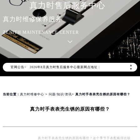
真力时售后服务中心
真力时维修保养服务
ZENITH MAINTENANCE CENTER
2026年8月真力时中国区售后服务网络优化升级公告
2026年8月真力时全国官方售后客户服务热线：400-801-5802
真力时官方全国统一服务热线400-801-5802，服务覆盖中国大陆、香港、澳门、台湾全部区域（非大陆需加拨“+86”）
▲
官网公告>
2026年8月真力时售后服务中心最新网点地址：
▼
北京市朝阳区建国门外大街甲6号华熙国际中心写字楼D座11层1102室（北京总部）（需提前预约）
北京市东城区东长安街1号东方广场写字楼W3座6层602室（需提前预约）
天津市和平区赤峰道136号天津国际金融中心写字楼26层2603室（需提前预约）
当前位置：
真力时维修中心
>
问题/知识/资讯
> 真力时手表表壳生锈的原因有哪些？
上海市徐汇区虹桥路3号港汇中心写字楼2座37层3705室（需提前预约）
真力时手表表壳生锈的原因有哪些？
上海市黄浦区南京东路299号宏伊国际广场写字楼8层806室（需提前预约）
南京市秦淮区中山南路1号（新街口）南京中心写字楼22层C1-1室（需提前预约）
常州市新北区龙锦路1590号现代传媒中心写字楼5号楼10层1008室（需提前预约）
徐州市鼓楼区淮海东路29号苏宁广场IFC国际金融中心写字楼35层3508室（需提前预约）
真力时手表表壳生锈的原因有哪些？这个季节手表配戴得比较