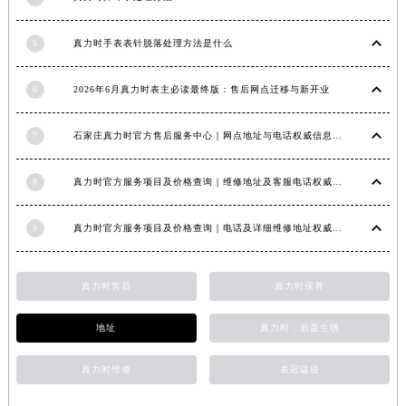
江西省九江市浔阳区浔阳路真力时售后服务中心（需提前预约）
江西省南昌市红谷滩新区红谷中大道998号绿地双子塔（中央广场）A1座办公楼14层1407室真力时售后服务中心（需提前预约）
5
真力时手表表针脱落处理方法是什么
江西省萍乡市安源区萍安北大道与康庄路交叉口真力时售后服务中心（需提前预约）
6
2026年6月真力时表主必读最终版：售后网点迁移与新开业
江西省上饶市信州区滨江西路真力时售后服务中心（需提前预约）
江西省新余市渝水区北湖西路真力时售后服务中心（需提前预约）
7
石家庄真力时官方售后服务中心｜网点地址与电话权威信息公示（2026年6月最新）
江西省宜春市袁州区中山中路真力时售后服务中心（需提前预约）
江西省鹰潭市月湖区胜利东路真力时售后服务中心（需提前预约）
8
真力时官方服务项目及价格查询｜维修地址及客服电话权威信息通告（2026年7月最新）
山东省德州市德城区东风中路真力时售后服务中心（需提前预约）
山东省东营市东营区济南路真力时售后服务中心（需提前预约）
9
真力时官方服务项目及价格查询｜电话及详细维修地址权威信息通知（2026年7月最新）
山东省济南市历下区经十路11111号华润中心写字楼（万象城）15层1508室真力时售后服务中心（需提前预约）
山东省济宁市任城区太白楼路真力时售后服务中心（需提前预约）
真力时售后
真力时保养
山东省莱芜市文化南路8号银座商城名表维修一楼名表维修真力时售后服务中心（需提前预约）
山东省临沂市兰山区解放路真力时售后服务中心（需提前预约）
地址
真力时，后盖生锈
山东省日照市东港区烟台路真力时售后服务中心（需提前预约）
真力时维修
表冠磕碰
山东省泰安市泰山区财源街道泰山大街真力时售后服务中心（需提前预约）
山东省威海市环翠区新威海路89号振华商厦一楼名表维修真力时售后服务中心（需提前预约）