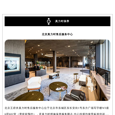
内蒙古自治区兴安盟市乌兰浩特市兴安大街真力时售后服务中心（需提前预约）
山西省大同市平城区迎宾街真力时售后服务中心（需提前预约）
山西省晋城市城区黄华街真力时售后服务中心（需提前预约）
真力时保养
山西省晋中市榆次区顺城街真力时售后服务中心（需提前预约）
山西省临汾市尧都区解放路真力时售后服务中心（需提前预约）
北京真力时售后服务中心
山西省吕梁市离石区永宁中路与建设街交叉口真力时售后服务中心（需提前预约）
山西省朔州市朔城区怡西路与鄯阳西街交汇处真力时售后服务中心（需提前预约）
山西省忻州市忻府区和平东街与七一南路交叉口真力时售后服务中心（需提前预约）
山西省阳泉市郊区平阳东街与新城大道交叉口真力时售后服务中心（需提前预约）
山西省运城市盐湖区河东街真力时售后服务中心（需提前预约）
山西省长治市潞州区英雄中路真力时售后服务中心（需提前预约）
山西省太原市迎泽区迎泽街道解放路15号亨得利名表维修授权店3楼真力时售后服务中心（需提前预约）
天津市和平区赤峰道136号天津国际金融中心26层2603室真力时售后服务中心（需提前预约）
安徽省安庆市迎江区人民路真力时售后服务中心（需提前预约）
安徽省蚌埠市蚌山区淮河路真力时售后服务中心（需提前预约）
北京王府井真力时售后服务中心位于北京市东城区东长安街1号东方广场写字楼W3座
上
安徽省亳州市谯城区魏武大道真力时售后服务中心（需提前预约）
6层602室（需提前预约），是真力时维修保养服务网点,中心技师均接受标准培训....
8