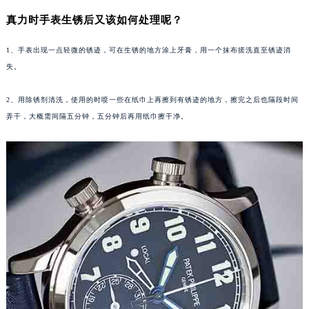
成都市锦江区人民东路6号SAC东原中心写字楼24层2406B室（需提前预约）
真力时手表生锈后又该如何处理呢？
重庆市江北区观音桥步行街2号融恒时代广场写字楼9层902室（需提前预约）
1、手表出现一点轻微的锈迹，可在生锈的地方涂上牙膏，用一个抹布搓洗直至锈迹消
长沙市芙蓉区定王台街道建湘路393号世茂环球金融中心写字楼（芙蓉广场）10层13室（需提前预约）
失。
郑州市二七区铭功路10号华润大厦写字楼29层2905室（需提前预约）
太原市迎泽区解放路15号亨得利名表服务中心（品牌授权店）3层整层（需提前预约）
2、用除锈剂清洗，使用的时喷一些在纸巾上再擦到有锈迹的地方，擦完之后也隔段时间
沈阳市沈河区中街路137号亨得利名表服务中心（品牌授权店）1层整层（需提前预约）
弄干，大概需间隔五分钟，五分钟后再用纸巾擦干净。
沈阳市沈河区中街路83号亨得利名表服务中心（品牌授权店）1层整层（需提前预约）
乌鲁木齐市天山区红山路26号时代广场（CCMALL）C座17层17-B（需提前预约）
温州市鹿城区锦绣路1067号置信广场10层1015室（需提前预约）
哈尔滨市道里区友谊西路600号富力中心T2座写字楼29层03室（需提前预约）
大连市中山区人民路15号国际金融大厦7层G室（需提前预约）
佛山市禅城区季华五路57号万科金融中心C座12层1205室（需提前预约）
东莞市东城街道鸿福东路1号民盈国贸中心T1写字楼9层907室（需提前预约）
无锡市梁溪区人民中路139号恒隆广场写字楼1座11层1104室（需提前预约）
南通市崇川区工农路57号圆融广场写字楼16层1603室（需提前预约）
苏州市苏州工业园区星港街199号苏州中心办公楼C座22层08室（需提前预约）