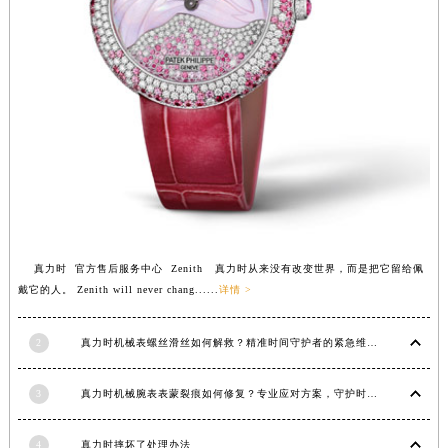
福建省三明市三元区东乾二路真力时售后服务中心（需提前预约）
福建省漳州市龙文区步港路真力时售后服务中心（需提前预约）
江苏省常州市新北区龙锦路1590号现代传媒中心5号楼10层1008室真力时售后服务中心（需提前预约）
江苏省淮安市清江浦区淮海北路真力时售后服务中心（需提前预约）
江苏省连云港市海州区通灌北路真力时售后服务中心（需提前预约）
江苏省南京市秦淮区中山南路1号南京中心22层22-C1-C3室真力时售后服务中心（需提前预约）
江苏省宿迁市宿城区西湖路真力时售后服务中心（需提前预约）
江苏省泰州市海陵区永定东路399号置地商务中心东塔（华润万象城）17层1706室真力时售后服务中心（需提前预约）
江苏省徐州市鼓楼区淮海东路29号苏宁广场IFC国际金融中心35层3508室真力时售后服务中心（需提前预约）
真力时 官方售后服务中心 Zenith 真力时从来没有改变世界，而是把它留给佩
江苏省盐城市盐都区世纪大道5号盐城金融城写字楼1号楼16层1604室真力时售后服务中心（需提前预约）
戴它的人。 Zenith will never chang......
详情 >
江苏省扬州市邗江区国展路29号星耀天地写字楼1号楼18层1803室真力时售后服务中心（需提前预约）
江苏省镇江市京口区中山东路真力时售后服务中心（需提前预约）
2
真力时机械表螺丝滑丝如何解救？精准时间守护者的紧急维修指南
江西省抚州市临川区赣东大道真力时售后服务中心（需提前预约）
江西省赣州市章贡区文清路真力时售后服务中心（需提前预约）
3
真力时机械腕表表蒙裂痕如何修复？专业应对方案，守护时间之美
江西省吉安市吉州区井冈山大道真力时售后服务中心（需提前预约）
江西省景德镇市珠山区珠山中路真力时售后服务中心（需提前预约）
4
真力时摔坏了处理办法