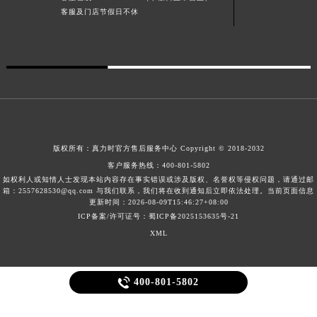
客服及门店节假日不休
广东省清远市清城区湖西路真力时售后服务中心（需提前预约）
广东省汕头市龙湖区长平路真力时售后服务中心（需提前预约）
广东省汕尾市城区香洲街道园林社区翠园街真力时售后服务中心（需提前预约）
广东省韶关市武江区芙蓉新区与老城中心交汇处真力时售后服务中心（需提前预约）
广东省深圳市罗湖区深南东路5001号华润大厦17层1701室真力时售后服务中心（需提前预约）
广东省阳江市江城区东风一路真力时售后服务中心（需提前预约）
广东省云浮市云城区金山路真力时售后服务中心（需提前预约）
版权所有：
真力时官方售后服务中心
Copyright © 2018-2032
广东省湛江市赤坎区观海北路真力时售后服务中心（需提前预约）
客户服务热线：
400-801-5802
广东省肇庆市端州区信安大道与砚都大道交汇处真力时售后服务中心（需提前预约）
如权利人或知情人士发现本站内容存在事实错误或涉及版权、名誉权等侵权问题，请通过邮
箱：2557628530@qq.com 与我们联系，我们将在收到通知后立即依法处理。当前页面信息
广西壮族自治区百色市右江区中山二路真力时售后服务中心（需提前预约）
更新时间：2026-08-09T15:46:27+08:00
广西壮族自治区北海市海城区北京路真力时售后服务中心（需提前预约）
ICP备案/许可证号：蜀ICP备2025153635号-21
广西壮族自治区崇左市江州区石景林街道友谊大道与丽川路交汇处真力时售后服务中心（需提前预约）
XML
广西壮族自治区防城港市港口区金花茶大道真力时售后服务中心（需提前预约）
广西壮族自治区贵港市港北区港城街道布山大道与仙衣路交叉口真力时售后服务中心（需提前预约）

400-801-5802
广西壮族自治区桂林市秀峰区红岭路真力时售后服务中心（需提前预约）
广西壮族自治区河池市金城江区金城江街道朝阳路真力时售后服务中心（需提前预约）