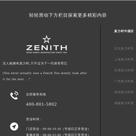
澳门特别行政区花地玛堂区关闸广场真力时售后服务中心（需提前预约）
澳门特别行政区花王堂区大三巴商圈真力时售后服务中心（需提前预约）
轻轻滑动下方栏目探索更多精彩内容
澳门特别行政区嘉模堂区官也街真力时售后服务中心（需提前预约）
真力时中国区
澳门省路氹城市金光大道真力时售后服务中心（需提前预约）
澳门特别行政区望德堂区塔石广场真力时售后服务中心（需提前预约）
福建省福州市鼓楼区五四路128-1号恒力城写字楼15层03室真力时售后服务中心（需提前预约）
北京真力时官
福建省厦门市思明区湖滨东路95号万象城华润大厦B座11层1104室真力时售后服务中心（需提前预约）
上海真力时售
没人能拥有真力时,只不过为下一代保管而已
广东省潮州市潮安区新风路与潮汕路交汇处真力时售后服务中心（需提前预约）
天津真力时维
(You never actually own a Zenith.You merely look after
广东省广州市天河区天河路230号万菱汇国际中心A塔7层704室真力时售后服务中心（需提前预约）
it for the next ...”
广州真力时服
广东省广州市越秀区环市东路371-375号世界贸易中心大厦南塔15层1507室真力时售后服务中心（需提前预约）
广东省河源市源城区越王大道真力时售后服务中心（需提前预约）
深圳真力时售

总部服务热线
广东省惠州市惠城区江北文昌一路7号华贸大厦1座30层3005室真力时售后服务中心（需提前预约）
成都真力时售
400-801-5802
广东省江门市蓬江区广场西路真力时售后服务中心（需提前预约）
广东省揭阳市榕城进贤门步行街真力时售后服务中心（需提前预约）
营业时间：

广东省茂名市电白区水东街道迎宾大道真力时售后服务中心（需提前预约）
门店营业：09:00-19:30（节假日正常营业）
广东省梅州市梅江区金燕大道真力时售后服务中心（需提前预约）
客服在线：08:00-22:00（节假日正常营业）