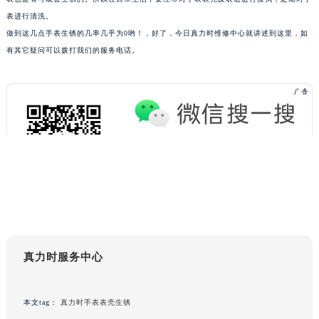
重庆市解放碑渝中区民权路28号英利国际金融中心写字楼20层01室（需提前预约）
表进行清洗。
做到这几点手表生锈的几率几乎为0哟！，好了，今日真力时维修中心就讲述到这里，如
黑龙江省大庆市萨尔图区会战大街真力时售后服务中心（需提前预约）
有其它疑问可以拨打我们的服务电话。
黑龙江省鹤岗市向阳区红军路真力时售后服务中心（需提前预约）
黑龙江省黑河市爱辉区中央街真力时售后服务中心（需提前预约）
黑龙江省鸡西市鸡冠区红军路真力时售后服务中心（需提前预约）
黑龙江省佳木斯市向阳区长安路真力时售后服务中心（需提前预约）
黑龙江省牡丹江市东安区太平路真力时售后服务中心（需提前预约）
黑龙江省七台河市桃山区大同街真力时售后服务中心（需提前预约）
黑龙江省齐齐哈尔市龙沙区龙华路真力时售后服务中心（需提前预约）
黑龙江省双鸭山市尖山区新兴大街真力时售后服务中心（需提前预约）
黑龙江省绥化市北林区新华街与康庄路交叉口真力时售后服务中心（需提前预约）
黑龙江省伊春市伊美区通河路真力时售后服务中心（需提前预约）
吉林省白城市洮北区明仁南街真力时售后服务中心（需提前预约）
真力时服务中心
吉林省白山市浑江区浑江大街真力时售后服务中心（需提前预约）
吉林省吉林市船营区河南街真力时售后服务中心（需提前预约）
本文tag：
真力时手表表壳生锈
吉林省辽源市龙山区人民大街真力时售后服务中心（需提前预约）