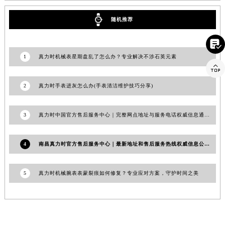
山东省潍坊市奎文区东风东街真力时售后服务中心（需提前预约）
随机推荐
山东省枣庄市滕州市北辛路与善国路交叉口真力时售后服务中心（需提前预约）
山东省淄博市张店区金晶大道真力时售后服务中心（需提前预约）

上海市黄浦区南京东路299号宏伊国际广场写字楼8层806室真力时售后服务中心（需提前预约）
1
真力时机械表星期盘乱了怎么办？专业解决不涉石英元素

上海市徐汇区虹桥路3号港汇中心2座37层3705室真力时售后服务中心（需提前预约）
浙江省杭州市上城区钱江路1366号华润大厦A座5层503-5室真力时售后服务中心（需提前预约）
2
真力时手表进灰怎么办(手表清洁维护技巧分享)
浙江省湖州市吴兴区劳动路真力时售后服务中心（需提前预约）
浙江省嘉兴市南湖区广益路705号嘉兴世界贸易中心A座13层1304室真力时售后服务中心（需提前预约）
3
真力时中国官方售后服务中心｜完整网点地址与服务电话权威信息通知（2026年6月最新）
浙江省金华市金东区东市南街777号金华万达广场4号楼22楼2209室真力时售后服务中心（需提前预约）
浙江省丽水市莲都区解放街真力时售后服务中心（需提前预约）
4
南昌真力时官方售后服务中心｜最新地址和售后服务热线权威信息公告（2026年7月最新）
浙江省宁波市江北区大闸南路500号来福士广场办公楼20层2009室真力时售后服务中心（需提前预约）
浙江省衢州市柯城区上街真力时售后服务中心（需提前预约）
5
真力时机械腕表表蒙裂痕如何修复？专业应对方案，守护时间之美
浙江省绍兴市越城区胜利东路379号世茂天际中心写字楼8层805室真力时售后服务中心（需提前预约）
浙江省舟山市定海区解放东路真力时售后服务中心（需提前预约）
澳门特别行政区大堂区议事亭前地（新马路）真力时售后服务中心（需提前预约）
澳门特别行政区风顺堂区南湾大马路真力时售后服务中心（需提前预约）