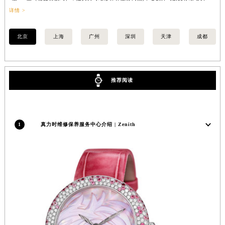
安徽省池州市贵池区长江路真力时售后服务中心（需提前预约）
详情 >
提
安徽省滁州市琅琊区南谯北路真力时售后服务中心（需提前预约）
北京
上海
广州
深圳
天津
成都
安徽省阜阳市颍州区颍州北路真力时售后服务中心（需提前预约）
安徽省淮北市相山区淮海路真力时售后服务中心（需提前预约）
安徽省淮南市田家庵区国庆中路真力时售后服务中心（需提前预约）
安徽省黄山市屯溪区黄山西路真力时售后服务中心（需提前预约）
推荐阅读
安徽省六安市金安区解放中路真力时售后服务中心（需提前预约）
安徽省马鞍山市雨山区湖南西路真力时售后服务中心（需提前预约）
安徽省宿州市埇桥区人民中路真力时售后服务中心（需提前预约）
1
真力时维修保养服务中心介绍 | Zenith
安徽省铜陵市铜官区石城大道真力时售后服务中心（需提前预约）
安徽省芜湖市镜湖区中山路步行街真力时售后服务中心（需提前预约）
安徽省宣城市宣州区叠嶂西路真力时售后服务中心（需提前预约）
福建省龙岩市新罗区九一南路真力时售后服务中心（需提前预约）
福建省南平市建阳区人民西路真力时售后服务中心（需提前预约）
福建省宁德市蕉城区天湖东路真力时售后服务中心（需提前预约）
福建省莆田市城厢区霞林街道荔华东大道真力时售后服务中心（需提前预约）