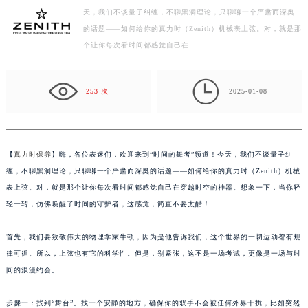
天，我们不谈量子纠缠，不聊黑洞理论，只聊聊一个严肃而深奥
扬州市邗江区国展路29号星耀天地写字楼1号楼18层1803室（需提前预约）
的话题——如何给你的真力时（Zenith）机械表上弦。对，就是那
盐城市盐都区世纪大道5号盐城金融城写字楼1号楼16层1604室（需提前预约）
个让你每次看时间都感觉自己在…
泰州市海陵区永定东路399号置地商务中心东塔写字楼（华润万象城）17层1706室（需提前预约）
宁波市江北区大闸南路500号来福士广场办公楼20层2009室（需提前预约）

杭州市上城区钱江路1366号华润大厦写字楼A座5层503-5室（需提前预约）
253 次
2025-01-08
金华市金东区东市南街777号金华万达广场写字楼4号楼22层2209室（需提前预约）
绍兴市越城区胜利东路379号世茂天际中心写字楼8层805室（需提前预约）
嘉兴市南湖区广益路705号嘉兴世界贸易中心写字楼A座13层1304室（需提前预约）
【
真力时保养
】嗨，各位表迷们，欢迎来到“时间的舞者”频道！今天，我们不谈量子纠
南昌市红谷滩新区红谷中大道998号绿地双子塔（中央广场）A1座办公楼14层07室（需提前预约）
缠，不聊黑洞理论，只聊聊一个严肃而深奥的话题——如何给你的真力时（Zenith）机械
济南市历下区经十路11111号华润中心写字楼（万象城）15层1508室（需提前预约）
表上弦。对，就是那个让你每次看时间都感觉自己在穿越时空的神器。想象一下，当你轻
轻一转，仿佛唤醒了时间的守护者，这感觉，简直不要太酷！
广州市天河区天河路230号万菱汇国际中心写字楼A塔7层704室（需提前预约）
广州市越秀区环市东路371-375号世界贸易中心大厦南塔写字楼15层07室（需提前预约）
首先，我们要致敬伟大的物理学家牛顿，因为是他告诉我们，这个世界的一切运动都有规
深圳市罗湖区深南东路5001号华润大厦写字楼17层1701室（需提前预约）
律可循。所以，上弦也有它的科学性。但是，别紧张，这不是一场考试，更像是一场与时
惠州市惠城区江北文昌一路7号华贸大厦写字楼1座30层05室（需提前预约）
间的浪漫约会。
厦门市思明区湖滨东路95号华润大厦写字楼B座11层1104室（需提前预约）
福州市鼓楼区五四路128-1号恒力城写字楼15层03室（需提前预约）
步骤一：找到“舞台”。找一个安静的地方，确保你的双手不会被任何外界干扰，比如突然