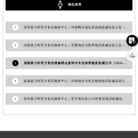
随机推荐
山东省潍坊市奎文区东风东街真力时售后服务中心（需提前预约）
山东省枣庄市滕州市北辛路与善国路交叉口真力时售后服务中心（需提前预约）
山东省淄博市张店区金晶大道真力时售后服务中心（需提前预约）
1
深圳真力时官方售后服务中心｜详细网点地址及热线权威信息公告（2026年7月最新）
上海市黄浦区南京东路299号宏伊国际广场写字楼8层806室真力时售后服务中心（需提前预约）

上海市徐汇区虹桥路3号港汇中心2座37层3705室真力时售后服务中心（需提前预约）
2
沈阳真力时官方售后服务中心｜完整地址与联系电话权威信息公告（2026年8月最新）
浙江省杭州市上城区钱江路1366号华润大厦A座5层503-5室真力时售后服务中心（需提前预约）

浙江省湖州市吴兴区劳动路真力时售后服务中心（需提前预约）
3
成都真力时官方售后维修网点查询与专业保养服务权威公示（2026年7月最新）
浙江省嘉兴市南湖区广益路705号嘉兴世界贸易中心A座13层1304室真力时售后服务中心（需提前预约）
浙江省金华市金东区东市南街777号金华万达广场4号楼22楼2209室真力时售后服务中心（需提前预约）
4
盐城真力时官方售后服务中心｜详细地址与售后热线电话权威信息公告（2026年7月最新）
浙江省丽水市莲都区解放街真力时售后服务中心（需提前预约）
浙江省宁波市江北区大闸南路500号来福士广场办公楼20层2009室真力时售后服务中心（需提前预约）
5
郑州真力时官方售后服务中心｜官方地址及24小时售后电话权威信息公告（2026年7月最新）
浙江省衢州市柯城区上街真力时售后服务中心（需提前预约）
浙江省绍兴市越城区胜利东路379号世茂天际中心写字楼8层805室真力时售后服务中心（需提前预约）
浙江省舟山市定海区解放东路真力时售后服务中心（需提前预约）
澳门特别行政区大堂区议事亭前地（新马路）真力时售后服务中心（需提前预约）
澳门特别行政区风顺堂区南湾大马路真力时售后服务中心（需提前预约）