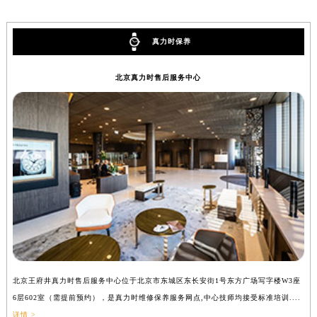
内蒙古自治区兴安盟市乌兰浩特市兴安大街真力时售后服务中心（需提前预约）
山西省大同市平城区迎宾街真力时售后服务中心（需提前预约）
真力时保养
山西省晋城市城区黄华街真力时售后服务中心（需提前预约）
山西省晋中市榆次区顺城街真力时售后服务中心（需提前预约）
北京真力时售后服务中心
山西省临汾市尧都区解放路真力时售后服务中心（需提前预约）
山西省吕梁市离石区永宁中路与建设街交叉口真力时售后服务中心（需提前预约）
山西省朔州市朔城区怡西路与鄯阳西街交汇处真力时售后服务中心（需提前预约）
山西省忻州市忻府区和平东街与七一南路交叉口真力时售后服务中心（需提前预约）
山西省阳泉市郊区平阳东街与新城大道交叉口真力时售后服务中心（需提前预约）
山西省运城市盐湖区河东街真力时售后服务中心（需提前预约）
山西省长治市潞州区英雄中路真力时售后服务中心（需提前预约）
山西省太原市迎泽区迎泽街道解放路15号亨得利名表维修授权店3楼真力时售后服务中心（需提前预约）
天津市和平区赤峰道136号天津国际金融中心26层2603室真力时售后服务中心（需提前预约）
安徽省安庆市迎江区人民路真力时售后服务中心（需提前预约）
北京王府井真力时售后服务中心位于北京市东城区东长安街1号东方广场写字楼W3座
上
安徽省蚌埠市蚌山区淮河路真力时售后服务中心（需提前预约）
6层602室（需提前预约），是真力时维修保养服务网点,中心技师均接受标准培训....
8
安徽省亳州市谯城区魏武大道真力时售后服务中心（需提前预约）
详情 >
提