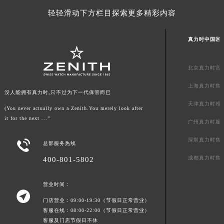
澳门特别行政区花地玛堂区关闸广场真力时售后服务中心（需提前预约）
轻轻滑动下方栏目探索更多精彩内容
澳门特别行政区花王堂区大三巴商圈真力时售后服务中心（需提前预约）
澳门特别行政区嘉模堂区官也街真力时售后服务中心（需提前预约）
真力时中国区
澳门省路氹城市金光大道真力时售后服务中心（需提前预约）
澳门特别行政区望德堂区塔石广场真力时售后服务中心（需提前预约）
北京真力时官
福建省福州市鼓楼区五四路128-1号恒力城写字楼15层03室真力时售后服务中心（需提前预约）
上海真力时售
没人能拥有真力时,只不过为下一代保管而已
福建省厦门市思明区湖滨东路95号万象城华润大厦B座11层1104室真力时售后服务中心（需提前预约）
天津真力时维
广东省潮州市潮安区新风路与潮汕路交汇处真力时售后服务中心（需提前预约）
(You never actually own a Zenith.You merely look after
it for the next ...”
广东省广州市天河区天河路230号万菱汇国际中心A塔7层704室真力时售后服务中心（需提前预约）
广州真力时服
广东省广州市越秀区环市东路371-375号世界贸易中心大厦南塔15层1507室真力时售后服务中心（需提前预约）
深圳真力时售

总部服务热线
广东省河源市源城区越王大道真力时售后服务中心（需提前预约）
成都真力时售
400-801-5802
广东省惠州市惠城区江北文昌一路7号华贸大厦1座30层3005室真力时售后服务中心（需提前预约）
广东省江门市蓬江区广场西路真力时售后服务中心（需提前预约）
营业时间：
广东省揭阳市榕城进贤门步行街真力时售后服务中心（需提前预约）

门店营业：09:00-19:30（节假日正常营业）
广东省茂名市电白区水东街道迎宾大道真力时售后服务中心（需提前预约）
客服在线：08:00-22:00（节假日正常营业）
广东省梅州市梅江区金燕大道真力时售后服务中心（需提前预约）
客服及门店节假日不休