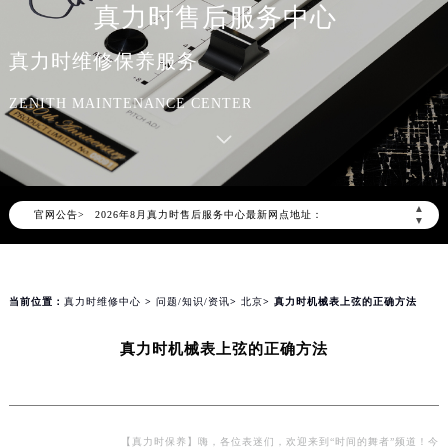
真力时售后服务中心
真力时维修保养服务
ZENITH MAINTENANCE CENTER
2026年8月真力时中国区售后服务网络优化升级公告
2026年8月真力时全国官方售后客户服务热线：400-801-5802
真力时官方全国统一服务热线400-801-5802，服务覆盖中国大陆、香港、澳门、台湾全部区域（非大陆需加拨“+86”）
▲
官网公告>
2026年8月真力时售后服务中心最新网点地址：
▼
北京市朝阳区建国门外大街甲6号华熙国际中心写字楼D座11层1102室（北京总部）（需提前预约）
北京市东城区东长安街1号东方广场写字楼W3座6层602室（需提前预约）
天津市和平区赤峰道136号天津国际金融中心写字楼26层2603室（需提前预约）
当前位置：
真力时维修中心
>
问题/知识/资讯
>
北京
> 真力时机械表上弦的正确方法
上海市徐汇区虹桥路3号港汇中心写字楼2座37层3705室（需提前预约）
真力时机械表上弦的正确方法
上海市黄浦区南京东路299号宏伊国际广场写字楼8层806室（需提前预约）
南京市秦淮区中山南路1号（新街口）南京中心写字楼22层C1-1室（需提前预约）
常州市新北区龙锦路1590号现代传媒中心写字楼5号楼10层1008室（需提前预约）
徐州市鼓楼区淮海东路29号苏宁广场IFC国际金融中心写字楼35层3508室（需提前预约）
【真力时保养】嗨，各位表迷们，欢迎来到“时间的舞者”频道！今