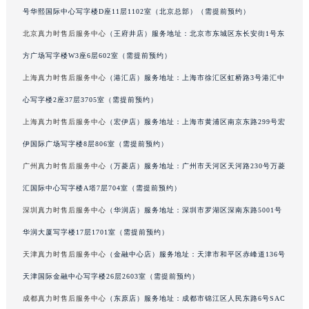
号华熙国际中心写字楼D座11层1102室（北京总部）（需提前预约）
吉林省梅河口市新华街道梅河大街真力时售后服务中心（需提前预约）
吉林省四平市铁东区紫气大路与南九经街交汇处真力时售后服务中心（需提前预约）
北京真力时售后服务中心
（王府井店）服务地址：北京市东城区东长安街1号东
吉林省松原市宁江区五环大街真力时售后服务中心（需提前预约）
方广场写字楼W3座6层602室（需提前预约）
吉林省通化市东昌区环通乡江南大街真力时售后服务中心（需提前预约）
上海真力时售后服务中心
（港汇店）服务地址：上海市徐汇区虹桥路3号港汇中
吉林省延边市延吉市解放路真力时售后服务中心（需提前预约）
心写字楼2座37层3705室（需提前预约）
辽宁省鞍山市铁东区站前街真力时售后服务中心（需提前预约）
上海真力时售后服务中心
（宏伊店）服务地址：上海市黄浦区南京东路299号宏
辽宁省本溪市平山区胜利路真力时售后服务中心（需提前预约）
伊国际广场写字楼8层806室（需提前预约）
辽宁省朝阳市双塔区新华路真力时售后服务中心（需提前预约）
广州真力时售后服务中心
（万菱店）服务地址：广州市天河区天河路230号万菱
辽宁省丹东市振兴区七经街真力时售后服务中心（需提前预约）
辽宁省抚顺市新抚区东一路真力时售后服务中心（需提前预约）
汇国际中心写字楼A塔7层704室（需提前预约）
辽宁省阜新市海州区解放大街真力时售后服务中心（需提前预约）
深圳真力时售后服务中心
（华润店）服务地址：深圳市罗湖区深南东路5001号
辽宁省葫芦岛市连山区中央路真力时售后服务中心（需提前预约）
华润大厦写字楼17层1701室（需提前预约）
辽宁省锦州市古塔区中央大街真力时售后服务中心（需提前预约）
天津真力时售后服务中心
（金融中心店）服务地址：天津市和平区赤峰道136号
辽宁省辽阳市白塔区新运大街真力时售后服务中心（需提前预约）
天津国际金融中心写字楼26层2603室（需提前预约）
辽宁省盘锦市兴隆台区石油大街真力时售后服务中心（需提前预约）
成都真力时售后服务中心
（东原店）服务地址：成都市锦江区人民东路6号SAC
辽宁省铁岭市银州区南马路真力时售后服务中心（需提前预约）