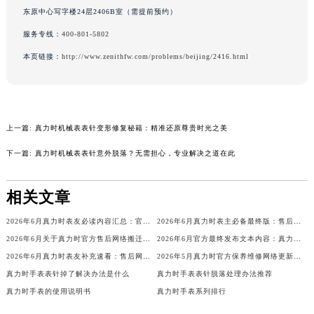
东原中心写字楼24层2406B室（需提前预约）
辽宁省营口市站前区市府路与渤海大街交叉口真力时售后服务中心（需提前预约）
辽宁省沈阳市沈河区中街路137号亨得利名表维修授权店1楼真力时售后服务中心（需提前预约）
服务专线：
400-801-5802
辽宁省沈阳市沈河区中街路83号亨得利名表维修授权店1楼真力时售后服务中心（需提前预约）
本页链接：
http://www.zenithfw.com/problems/beijing/2416.html
北京市朝阳区建国门外大街甲6号华熙国际中心D座11层1102室真力时售后服务中心（北京总部）（需提前预约）
北京市东城区东长安街1号王府井东方广场W3座6层602室真力时售后服务中心（需提前预约）
河北省保定市竞秀区朝阳北大街北国先天下真力时售后服务中心（需提前预约）
上一篇:
真力时机械表表针变形修复秘籍：精准还原尊贵时光之美
内蒙古自治区阿拉善盟市左旗土尔扈特大街真力时售后服务中心（需提前预约）
内蒙古自治区巴彦淖尔市临河区新华街真力时售后服务中心（需提前预约）
下一篇:
真力时机械表表针意外脱落？无需担心，专业解决之道在此
内蒙古自治区包头市青山区幸福路甲3号王府井百货名表维修真力时售后服务中心（需提前预约）
内蒙古自治区赤峰市红山区哈达街真力时售后服务中心（需提前预约）
相关文章
内蒙古自治区鄂尔多斯市东胜区伊金霍洛街真力时售后服务中心（需提前预约）
2026年6月真力时表友必读内容汇总：官方保养维修中心搬迁新开完整名录
2026年6月真力时表主必备最终版：售后网点迁移与新开业
内蒙古自治区呼伦贝尔市海拉尔区中央街真力时售后服务中心（需提前预约）
2026年6月关于真力时官方售后网络搬迁及新增的补充通知
2026年6月官方最终发布文本内容：真力时售后维修保养中心搬迁与新增事项
内蒙古自治区通辽市科尔沁区明仁大街真力时售后服务中心（需提前预约）
2026年6月真力时表友补充速看：售后网点迁移及新开总览（最终版）
2026年5月真力时官方保养维修网络更新补充版确认内容
内蒙古自治区乌海市海勃湾区人民南路真力时售后服务中心（需提前预约）
真力时手表表针掉了解决办法是什么
真力时手表表针脱落处理办法推荐
内蒙古自治区乌兰察布市集宁区恩和大街真力时售后服务中心（需提前预约）
真力时手表的使用说明书
真力时手表系列排行
内蒙古自治区锡林郭勒盟市锡林浩特市光明街与额尔敦路交叉口真力时售后服务中心（需提前预约）