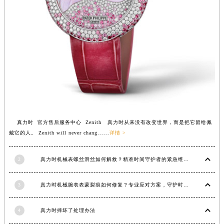
福建省三明市三元区东乾二路真力时售后服务中心（需提前预约）
福建省漳州市龙文区步港路真力时售后服务中心（需提前预约）
江苏省常州市新北区龙锦路1590号现代传媒中心5号楼10层1008室真力时售后服务中心（需提前预约）
江苏省淮安市清江浦区淮海北路真力时售后服务中心（需提前预约）
江苏省连云港市海州区通灌北路真力时售后服务中心（需提前预约）
江苏省南京市秦淮区中山南路1号南京中心22层22-C1-C3室真力时售后服务中心（需提前预约）
江苏省宿迁市宿城区西湖路真力时售后服务中心（需提前预约）
江苏省泰州市海陵区永定东路399号置地商务中心东塔（华润万象城）17层1706室真力时售后服务中心（需提前预约）
江苏省徐州市鼓楼区淮海东路29号苏宁广场IFC国际金融中心35层3508室真力时售后服务中心（需提前预约）
真力时 官方售后服务中心 Zenith 真力时从来没有改变世界，而是把它留给佩
戴它的人。 Zenith will never chang......
详情 >
江苏省盐城市盐都区世纪大道5号盐城金融城写字楼1号楼16层1604室真力时售后服务中心（需提前预约）
江苏省扬州市邗江区国展路29号星耀天地写字楼1号楼18层1803室真力时售后服务中心（需提前预约）
2
真力时机械表螺丝滑丝如何解救？精准时间守护者的紧急维修指南
江苏省镇江市京口区中山东路真力时售后服务中心（需提前预约）
江西省抚州市临川区赣东大道真力时售后服务中心（需提前预约）
3
真力时机械腕表表蒙裂痕如何修复？专业应对方案，守护时间之美
江西省赣州市章贡区文清路真力时售后服务中心（需提前预约）
江西省吉安市吉州区井冈山大道真力时售后服务中心（需提前预约）
4
真力时摔坏了处理办法
江西省景德镇市珠山区珠山中路真力时售后服务中心（需提前预约）