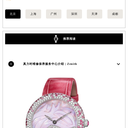
安徽省池州市贵池区长江路真力时售后服务中心（需提前预约）
安徽省滁州市琅琊区南谯北路真力时售后服务中心（需提前预约）
北京
上海
广州
深圳
天津
成都
安徽省阜阳市颍州区颍州北路真力时售后服务中心（需提前预约）
安徽省淮北市相山区淮海路真力时售后服务中心（需提前预约）
安徽省淮南市田家庵区国庆中路真力时售后服务中心（需提前预约）
推荐阅读
安徽省黄山市屯溪区黄山西路真力时售后服务中心（需提前预约）
安徽省六安市金安区解放中路真力时售后服务中心（需提前预约）
安徽省马鞍山市雨山区湖南西路真力时售后服务中心（需提前预约）
1
真力时维修保养服务中心介绍 | Zenith
安徽省宿州市埇桥区人民中路真力时售后服务中心（需提前预约）
安徽省铜陵市铜官区石城大道真力时售后服务中心（需提前预约）
安徽省芜湖市镜湖区中山路步行街真力时售后服务中心（需提前预约）
安徽省宣城市宣州区叠嶂西路真力时售后服务中心（需提前预约）
福建省龙岩市新罗区九一南路真力时售后服务中心（需提前预约）
福建省南平市建阳区人民西路真力时售后服务中心（需提前预约）
福建省宁德市蕉城区天湖东路真力时售后服务中心（需提前预约）
福建省莆田市城厢区霞林街道荔华东大道真力时售后服务中心（需提前预约）