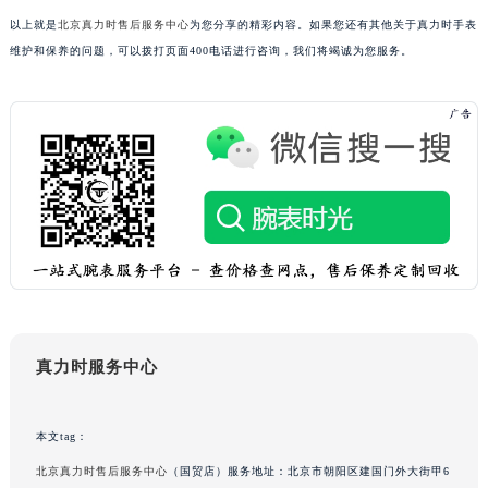
重庆市解放碑渝中区民权路28号英利国际金融中心写字楼20层01室（需提前预约）
以上就是
北京真力时售后服务中心
为您分享的精彩内容。如果您还有其他关于真力时手表
维护和保养的问题，可以拨打页面400电话进行咨询，我们将竭诚为您服务。
黑龙江省大庆市萨尔图区会战大街真力时售后服务中心（需提前预约）
黑龙江省鹤岗市向阳区红军路真力时售后服务中心（需提前预约）
黑龙江省黑河市爱辉区中央街真力时售后服务中心（需提前预约）
黑龙江省鸡西市鸡冠区红军路真力时售后服务中心（需提前预约）
黑龙江省佳木斯市向阳区长安路真力时售后服务中心（需提前预约）
黑龙江省牡丹江市东安区太平路真力时售后服务中心（需提前预约）
黑龙江省七台河市桃山区大同街真力时售后服务中心（需提前预约）
黑龙江省齐齐哈尔市龙沙区龙华路真力时售后服务中心（需提前预约）
黑龙江省双鸭山市尖山区新兴大街真力时售后服务中心（需提前预约）
黑龙江省绥化市北林区新华街与康庄路交叉口真力时售后服务中心（需提前预约）
黑龙江省伊春市伊美区通河路真力时售后服务中心（需提前预约）
真力时服务中心
吉林省白城市洮北区明仁南街真力时售后服务中心（需提前预约）
吉林省白山市浑江区浑江大街真力时售后服务中心（需提前预约）
本文tag：
吉林省吉林市船营区河南街真力时售后服务中心（需提前预约）
北京真力时售后服务中心
（国贸店）服务地址：北京市朝阳区建国门外大街甲6
吉林省辽源市龙山区人民大街真力时售后服务中心（需提前预约）