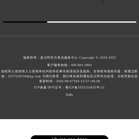
广东省清远市清城区湖西路真力时售后服务中心（需提前预约）
广东省汕头市龙湖区长平路真力时售后服务中心（需提前预约）
广东省汕尾市城区香洲街道园林社区翠园街真力时售后服务中心（需提前预约）
广东省韶关市武江区芙蓉新区与老城中心交汇处真力时售后服务中心（需提前预约）
广东省深圳市罗湖区深南东路5001号华润大厦17层1701室真力时售后服务中心（需提前预约）
广东省阳江市江城区东风一路真力时售后服务中心（需提前预约）
版权所有：
真力时官方售后服务中心
Copyright © 2018-2032
广东省云浮市云城区金山路真力时售后服务中心（需提前预约）
客户服务热线：
400-801-5802
广东省湛江市赤坎区观海北路真力时售后服务中心（需提前预约）
如权利人或知情人士发现本站内容存在事实错误或涉及版权、名誉权等侵权问题，请通过邮
广东省肇庆市端州区信安大道与砚都大道交汇处真力时售后服务中心（需提前预约）
箱：2557628530@qq.com 与我们联系，我们将在收到通知后立即依法处理。当前页面信息
更新时间：2026-08-07T04:13:37+08:00
广西壮族自治区百色市右江区中山二路真力时售后服务中心（需提前预约）
ICP备案/许可证号：蜀ICP备2025153635号-21
广西壮族自治区北海市海城区北京路真力时售后服务中心（需提前预约）
XML
广西壮族自治区崇左市江州区石景林街道友谊大道与丽川路交汇处真力时售后服务中心（需提前预约）
广西壮族自治区防城港市港口区金花茶大道真力时售后服务中心（需提前预约）
广西壮族自治区贵港市港北区港城街道布山大道与仙衣路交叉口真力时售后服务中心（需提前预约）
广西壮族自治区桂林市秀峰区红岭路真力时售后服务中心（需提前预约）
广西壮族自治区河池市金城江区金城江街道朝阳路真力时售后服务中心（需提前预约）