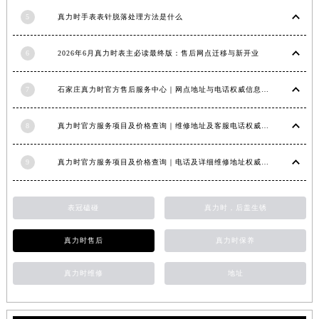
江西省九江市浔阳区浔阳路真力时售后服务中心（需提前预约）
5
真力时手表表针脱落处理方法是什么
江西省南昌市红谷滩新区红谷中大道998号绿地双子塔（中央广场）A1座办公楼14层1407室真力时售后服务中心（需提前预约）
6
2026年6月真力时表主必读最终版：售后网点迁移与新开业
江西省萍乡市安源区萍安北大道与康庄路交叉口真力时售后服务中心（需提前预约）
江西省上饶市信州区滨江西路真力时售后服务中心（需提前预约）
7
石家庄真力时官方售后服务中心｜网点地址与电话权威信息公示（2026年6月最新）
江西省新余市渝水区北湖西路真力时售后服务中心（需提前预约）
江西省宜春市袁州区中山中路真力时售后服务中心（需提前预约）
8
真力时官方服务项目及价格查询｜维修地址及客服电话权威信息通告（2026年7月最新）
江西省鹰潭市月湖区胜利东路真力时售后服务中心（需提前预约）
山东省德州市德城区东风中路真力时售后服务中心（需提前预约）
9
真力时官方服务项目及价格查询｜电话及详细维修地址权威信息通知（2026年7月最新）
山东省东营市东营区济南路真力时售后服务中心（需提前预约）
山东省济南市历下区经十路11111号华润中心写字楼（万象城）15层1508室真力时售后服务中心（需提前预约）
表冠磕碰
真力时，后盖生锈
山东省济宁市任城区太白楼路真力时售后服务中心（需提前预约）
山东省莱芜市文化南路8号银座商城名表维修一楼名表维修真力时售后服务中心（需提前预约）
真力时售后
真力时保养
山东省临沂市兰山区解放路真力时售后服务中心（需提前预约）
山东省日照市东港区烟台路真力时售后服务中心（需提前预约）
真力时维修
地址
山东省泰安市泰山区财源街道泰山大街真力时售后服务中心（需提前预约）
山东省威海市环翠区新威海路89号振华商厦一楼名表维修真力时售后服务中心（需提前预约）