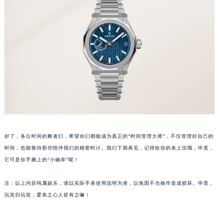
武汉市江汉区解放大道686号世界贸易大厦38层09室（需提前预约）
南宁市青秀区金湖路59号地王大厦12楼1224室（需提前预约）
合肥市蜀山区潜山路111号万象城华润大厦B座12楼03室（需提前预约）
泉州市丰泽区宝洲路729号浦西万达中心写字楼A座7楼709室（需提前预约）
青岛市南区山东路6号华润大厦B座22层04室（需提前预约）
烟台市芝罘区胜利路139号万达金融中心A座907室（需提前预约）
长春市朝阳区西安大路727号中银大厦A座(旺进大厦)18层09室（需提前预约）
贵阳市南明区都司高架桥路33号亨特国际金融中心14楼14D（需提前预约）
昆明市盘龙区北京路928号同德昆明广场写字楼10层06室（需提前预约）
石家庄市长安区中山东路39号勒泰中心写字楼B座13层07室（需提前预约）
好了，各位时间的舞者们，希望你们都能成为真正的“时间管理大师”，不仅管理好自己的
西安市碑林区南关正街88号华侨城长安国际中心E座6楼10室（需提前预约）
时间，也能善待那些陪伴我们的精密时计。我们下期再见，记得给你的表上弦哦，毕竟，
它可是你手腕上的“小确幸”呢！
海口市龙华区金贸东路5号海口华润大厦B座17层1707室（需提前预约）
唐山市路南区新华东道100号万达广场写字楼A座10层1002室（需提前预约）
注：以上内容纯属娱乐，请以实际手表使用说明为准，以免因不当操作造成损坏。毕竟，
台州市椒江区东海大道1800号腾达中心东1幢20楼2002室（需提前预约）
玩笑归玩笑，爱表之心人皆有之嘛！
内蒙古自治区呼和浩特市玉泉区大学西街70号华润万象城写字楼（鄂尔多斯大厦）23层2326室（需提前预约）
甘肃省兰州市七里河区西津西路16号兰州中心写字楼21层2102室（需提前预约）