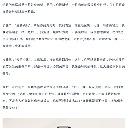
响起的电话或是一只好奇的猫。是的，你没听错，一只猫就能毁掉整个过程，它们总喜欢
成都市锦江区人民东路6号SAC东原中心写字楼24层2406B室（需提前预约）
在关键时刻跳出来抢镜。
重庆市江北区观音桥步行街2号融恒时代广场写字楼9层902室（需提前预约）
长沙市芙蓉区定王台街道建湘路393号世茂环球金融中心写字楼（芙蓉广场）10层13室（需提前预约）
步骤二：“旋转跳跃”。拿起你的真力时，找到表冠，轻轻地拉出。记住，动作要轻柔，就
郑州市二七区铭功路10号华润大厦写字楼29层2905室（需提前预约）
像对待初恋一样。然后，开始旋转，顺时针方向，不要逆时针，除非你想体验一把“时光
太原市迎泽区解放路15号亨得利名表服务中心（品牌授权店）3层整层（需提前预约）
倒流”的科幻感。旋转的次数大约在20到30次之间，过多过少都不好，就跟吃饭一样，不
沈阳市沈河区中街路137号亨得利名表服务中心（品牌授权店）1层整层（需提前预约）
能饿着，也不能撑着。
沈阳市沈河区中街路83号亨得利名表服务中心（品牌授权店）1层整层（需提前预约）
步骤三：“倾听心跳”。上完弦后，将表冠推回原位，这时，你可以贴着表背，静静地聆听
乌鲁木齐市天山区红山路26号时代广场（CCMALL）C座17层17-B（需提前预约）
机芯发出的细微声响，那是一种让人心安的声音，就像是时间的呼吸，让人感受到岁月的
温州市鹿城区锦绣路1067号置信广场10层1015室（需提前预约）
静好。
哈尔滨市道里区友谊西路600号富力中心T2座写字楼29层03室（需提前预约）
大连市中山区人民路15号国际金融大厦7层G室（需提前预约）
最后，让我们用一句网络热梗来结束今天的分享：“上弦，我们是认真的；搞笑，我们也
佛山市禅城区季华五路57号万科金融中心C座12层1205室（需提前预约）
是专业的。”记住，给你的真力时上弦，就像是给它喂食，定时定量，才能保持最佳状
态。下次有人问你如何保养机械表，你就可以骄傲地说：“旋转跳跃我不停歇，上弦保养
东莞市东城街道鸿福东路1号民盈国贸中心T1写字楼9层907室（需提前预约）
我最专业！”
无锡市梁溪区人民中路139号恒隆广场写字楼1座11层1104室（需提前预约）
南通市崇川区工农路57号圆融广场写字楼16层1603室（需提前预约）
苏州市苏州工业园区星港街199号苏州中心办公楼C座22层08室（需提前预约）