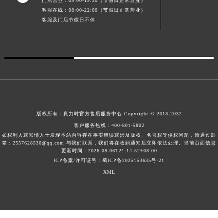
门店营业：09:00-19:30（节假日正常营业）
广东省清远市清城区湖西路真力时售后服务中心（需提前预约）
客服在线：08:00-22:00（节假日正常营业）
客服及门店节假日不休
广东省汕头市龙湖区长平路真力时售后服务中心（需提前预约）
广东省汕尾市城区香洲街道园林社区翠园街真力时售后服务中心（需提前预约）
广东省韶关市武江区芙蓉新区与老城中心交汇处真力时售后服务中心（需提前预约）
广东省深圳市罗湖区深南东路5001号华润大厦17层1701室真力时售后服务中心（需提前预约）
广东省阳江市江城区东风一路真力时售后服务中心（需提前预约）
广东省云浮市云城区金山路真力时售后服务中心（需提前预约）
广东省湛江市赤坎区观海北路真力时售后服务中心（需提前预约）
版权所有：
真力时官方售后服务中心
Copyright © 2018-2032
广东省肇庆市端州区信安大道与砚都大道交汇处真力时售后服务中心（需提前预约）
客户服务热线：
400-801-5802
广西壮族自治区百色市右江区中山二路真力时售后服务中心（需提前预约）
如权利人或知情人士发现本站内容存在事实错误或涉及版权、名誉权等侵权问题，请通过邮
箱：2557628530@qq.com 与我们联系，我们将在收到通知后立即依法处理。当前页面信息
广西壮族自治区北海市海城区北京路真力时售后服务中心（需提前预约）
更新时间：2026-08-06T21:14:52+08:00
广西壮族自治区崇左市江州区石景林街道友谊大道与丽川路交汇处真力时售后服务中心（需提前预约）
ICP备案/许可证号：蜀ICP备2025153635号-21
XML
广西壮族自治区防城港市港口区金花茶大道真力时售后服务中心（需提前预约）
广西壮族自治区贵港市港北区港城街道布山大道与仙衣路交叉口真力时售后服务中心（需提前预约）
广西壮族自治区桂林市秀峰区红岭路真力时售后服务中心（需提前预约）
广西壮族自治区河池市金城江区金城江街道朝阳路真力时售后服务中心（需提前预约）