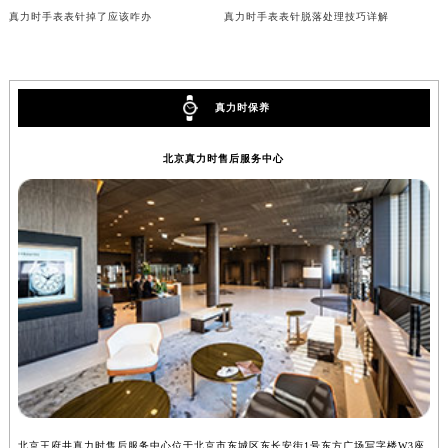
真力时手表表针掉了应该咋办
真力时手表表针脱落处理技巧详解
内蒙古自治区兴安盟市乌兰浩特市兴安大街真力时售后服务中心（需提前预约）
山西省大同市平城区迎宾街真力时售后服务中心（需提前预约）
山西省晋城市城区黄华街真力时售后服务中心（需提前预约）
山西省晋中市榆次区顺城街真力时售后服务中心（需提前预约）
真力时保养
山西省临汾市尧都区解放路真力时售后服务中心（需提前预约）
北京真力时售后服务中心
山西省吕梁市离石区永宁中路与建设街交叉口真力时售后服务中心（需提前预约）
山西省朔州市朔城区怡西路与鄯阳西街交汇处真力时售后服务中心（需提前预约）
山西省忻州市忻府区和平东街与七一南路交叉口真力时售后服务中心（需提前预约）
山西省阳泉市郊区平阳东街与新城大道交叉口真力时售后服务中心（需提前预约）
山西省运城市盐湖区河东街真力时售后服务中心（需提前预约）
山西省长治市潞州区英雄中路真力时售后服务中心（需提前预约）
山西省太原市迎泽区迎泽街道解放路15号亨得利名表维修授权店3楼真力时售后服务中心（需提前预约）
天津市和平区赤峰道136号天津国际金融中心26层2603室真力时售后服务中心（需提前预约）
安徽省安庆市迎江区人民路真力时售后服务中心（需提前预约）
安徽省蚌埠市蚌山区淮河路真力时售后服务中心（需提前预约）
安徽省亳州市谯城区魏武大道真力时售后服务中心（需提前预约）
北京王府井真力时售后服务中心位于北京市东城区东长安街1号东方广场写字楼W3座
上