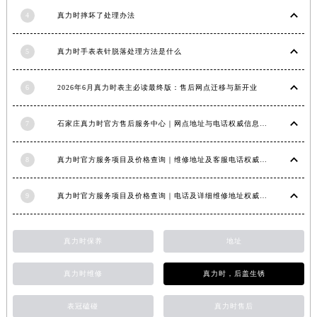
江西省九江市浔阳区浔阳路真力时售后服务中心（需提前预约）
4
真力时摔坏了处理办法
江西省南昌市红谷滩新区红谷中大道998号绿地双子塔（中央广场）A1座办公楼14层1407室真力时售后服务中心（需提前预约）
5
真力时手表表针脱落处理方法是什么
江西省萍乡市安源区萍安北大道与康庄路交叉口真力时售后服务中心（需提前预约）
江西省上饶市信州区滨江西路真力时售后服务中心（需提前预约）
6
2026年6月真力时表主必读最终版：售后网点迁移与新开业
江西省新余市渝水区北湖西路真力时售后服务中心（需提前预约）
江西省宜春市袁州区中山中路真力时售后服务中心（需提前预约）
7
石家庄真力时官方售后服务中心｜网点地址与电话权威信息公示（2026年6月最新）
江西省鹰潭市月湖区胜利东路真力时售后服务中心（需提前预约）
山东省德州市德城区东风中路真力时售后服务中心（需提前预约）
8
真力时官方服务项目及价格查询｜维修地址及客服电话权威信息通告（2026年7月最新）
山东省东营市东营区济南路真力时售后服务中心（需提前预约）
山东省济南市历下区经十路11111号华润中心写字楼（万象城）15层1508室真力时售后服务中心（需提前预约）
9
真力时官方服务项目及价格查询｜电话及详细维修地址权威信息通知（2026年7月最新）
山东省济宁市任城区太白楼路真力时售后服务中心（需提前预约）
山东省莱芜市文化南路8号银座商城名表维修一楼名表维修真力时售后服务中心（需提前预约）
真力时保养
地址
山东省临沂市兰山区解放路真力时售后服务中心（需提前预约）
山东省日照市东港区烟台路真力时售后服务中心（需提前预约）
真力时维修
真力时，后盖生锈
山东省泰安市泰山区财源街道泰山大街真力时售后服务中心（需提前预约）
表冠磕碰
真力时售后
山东省威海市环翠区新威海路89号振华商厦一楼名表维修真力时售后服务中心（需提前预约）