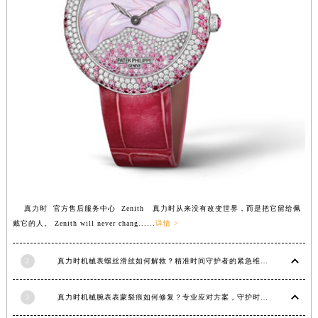
福建省三明市三元区东乾二路真力时售后服务中心（需提前预约）
福建省漳州市龙文区步港路真力时售后服务中心（需提前预约）
江苏省常州市新北区龙锦路1590号现代传媒中心5号楼10层1008室真力时售后服务中心（需提前预约）
江苏省淮安市清江浦区淮海北路真力时售后服务中心（需提前预约）
江苏省连云港市海州区通灌北路真力时售后服务中心（需提前预约）
江苏省南京市秦淮区中山南路1号南京中心22层22-C1-C3室真力时售后服务中心（需提前预约）
江苏省宿迁市宿城区西湖路真力时售后服务中心（需提前预约）
江苏省泰州市海陵区永定东路399号置地商务中心东塔（华润万象城）17层1706室真力时售后服务中心（需提前预约）
江苏省徐州市鼓楼区淮海东路29号苏宁广场IFC国际金融中心35层3508室真力时售后服务中心（需提前预约）
江苏省盐城市盐都区世纪大道5号盐城金融城写字楼1号楼16层1604室真力时售后服务中心（需提前预约）
真力时 官方售后服务中心 Zenith 真力时从来没有改变世界，而是把它留给佩
江苏省扬州市邗江区国展路29号星耀天地写字楼1号楼18层1803室真力时售后服务中心（需提前预约）
戴它的人。 Zenith will never chang......
详情 >
江苏省镇江市京口区中山东路真力时售后服务中心（需提前预约）
江西省抚州市临川区赣东大道真力时售后服务中心（需提前预约）
2
真力时机械表螺丝滑丝如何解救？精准时间守护者的紧急维修指南
江西省赣州市章贡区文清路真力时售后服务中心（需提前预约）
江西省吉安市吉州区井冈山大道真力时售后服务中心（需提前预约）
3
真力时机械腕表表蒙裂痕如何修复？专业应对方案，守护时间之美
江西省景德镇市珠山区珠山中路真力时售后服务中心（需提前预约）