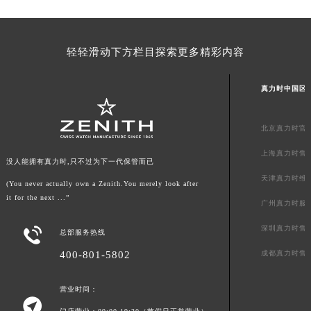
澳门特别行政区花地玛堂区关闸广场真力时售后服务中心（需提前预约）
澳门特别行政区花王堂区大三巴商圈真力时售后服务中心（需提前预约）
轻轻滑动下方栏目探索更多精彩内容
澳门特别行政区嘉模堂区官也街真力时售后服务中心（需提前预约）
澳门省路氹城市金光大道真力时售后服务中心（需提前预约）
真力时中国区
澳门特别行政区望德堂区塔石广场真力时售后服务中心（需提前预约）
福建省福州市鼓楼区五四路128-1号恒力城写字楼15层03室真力时售后服务中心（需提前预约）
北京真力时官
福建省厦门市思明区湖滨东路95号万象城华润大厦B座11层1104室真力时售后服务中心（需提前预约）
广东省潮州市潮安区新风路与潮汕路交汇处真力时售后服务中心（需提前预约）
上海真力时售
没人能拥有真力时,只不过为下一代保管而已
广东省广州市天河区天河路230号万菱汇国际中心A塔7层704室真力时售后服务中心（需提前预约）
天津真力时维
(You never actually own a Zenith.You merely look after
广东省广州市越秀区环市东路371-375号世界贸易中心大厦南塔15层1507室真力时售后服务中心（需提前预约）
it for the next ...”
广州真力时服
广东省河源市源城区越王大道真力时售后服务中心（需提前预约）
广东省惠州市惠城区江北文昌一路7号华贸大厦1座30层3005室真力时售后服务中心（需提前预约）
深圳真力时售

总部服务热线
广东省江门市蓬江区广场西路真力时售后服务中心（需提前预约）
成都真力时售
400-801-5802
广东省揭阳市榕城进贤门步行街真力时售后服务中心（需提前预约）
广东省茂名市电白区水东街道迎宾大道真力时售后服务中心（需提前预约）
营业时间：

广东省梅州市梅江区金燕大道真力时售后服务中心（需提前预约）