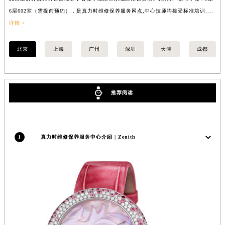
安徽省池州市贵池区长江路真力时售后服务中心（需提前预约）
6层602室（需提前预约），是真力时维修保养服务网点,中心技师均接受标准培训....
8
详情 >
提
安徽省滁州市琅琊区南谯北路真力时售后服务中心（需提前预约）
安徽省阜阳市颍州区颍州北路真力时售后服务中心（需提前预约）
北京
上海
广州
深圳
天津
成都
安徽省淮北市相山区淮海路真力时售后服务中心（需提前预约）
安徽省淮南市田家庵区国庆中路真力时售后服务中心（需提前预约）
安徽省黄山市屯溪区黄山西路真力时售后服务中心（需提前预约）
推荐阅读
安徽省六安市金安区解放中路真力时售后服务中心（需提前预约）
安徽省马鞍山市雨山区湖南西路真力时售后服务中心（需提前预约）
安徽省宿州市埇桥区人民中路真力时售后服务中心（需提前预约）
安徽省铜陵市铜官区石城大道真力时售后服务中心（需提前预约）
1
真力时维修保养服务中心介绍 | Zenith
安徽省芜湖市镜湖区中山路步行街真力时售后服务中心（需提前预约）
安徽省宣城市宣州区叠嶂西路真力时售后服务中心（需提前预约）
福建省龙岩市新罗区九一南路真力时售后服务中心（需提前预约）
福建省南平市建阳区人民西路真力时售后服务中心（需提前预约）
福建省宁德市蕉城区天湖东路真力时售后服务中心（需提前预约）
福建省莆田市城厢区霞林街道荔华东大道真力时售后服务中心（需提前预约）