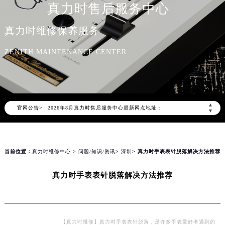
真力时售后服务中心
真力时维修保养服务
ZENITH MAINTENANCE CENTER
2026年8月真力时中国区售后服务网络优化升级公告
2026年8月真力时全国官方售后客户服务热线：400-801-5802
真力时官方全国统一服务热线400-801-5802，服务覆盖中国大陆、香港、澳门、台湾全部区域（非大陆需加拨“+86”）
▲
官网公告>
2026年8月真力时售后服务中心最新网点地址：
▼
北京市朝阳区建国门外大街甲6号华熙国际中心写字楼D座11层1102室（北京总部）（需提前预约）
北京市东城区东长安街1号东方广场写字楼W3座6层602室（需提前预约）
天津市和平区赤峰道136号天津国际金融中心写字楼26层2603室（需提前预约）
当前位置：
真力时维修中心
>
问题/知识/资讯
>
深圳
> 真力时手表表针脱落解决方法推荐
上海市徐汇区虹桥路3号港汇中心写字楼2座37层3705室（需提前预约）
真力时手表表针脱落解决方法推荐
上海市黄浦区南京东路299号宏伊国际广场写字楼8层806室（需提前预约）
南京市秦淮区中山南路1号（新街口）南京中心写字楼22层C1-1室（需提前预约）
常州市新北区龙锦路1590号现代传媒中心写字楼5号楼10层1008室（需提前预约）
徐州市鼓楼区淮海东路29号苏宁广场IFC国际金融中心写字楼35层3508室（需提前预约）
【真力时维修】真力时手表表针脱落，是许多手表爱好者遇到的