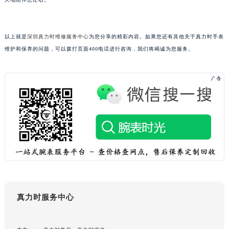
重庆市解放碑渝中区民权路28号英利国际金融中心写字楼20层01室（需提前预约）
黑龙江省大庆市萨尔图区会战大街真力时售后服务中心（需提前预约）
以上就是
深圳真力时维修服务中心
为您分享的精彩内容。如果您还有其他关于真力时手表
黑龙江省鹤岗市向阳区红军路真力时售后服务中心（需提前预约）
维护和保养的问题，可以拨打页面400电话进行咨询，我们将竭诚为您服务。
黑龙江省黑河市爱辉区中央街真力时售后服务中心（需提前预约）
黑龙江省鸡西市鸡冠区红军路真力时售后服务中心（需提前预约）
黑龙江省佳木斯市向阳区长安路真力时售后服务中心（需提前预约）
黑龙江省牡丹江市东安区太平路真力时售后服务中心（需提前预约）
黑龙江省七台河市桃山区大同街真力时售后服务中心（需提前预约）
黑龙江省齐齐哈尔市龙沙区龙华路真力时售后服务中心（需提前预约）
黑龙江省双鸭山市尖山区新兴大街真力时售后服务中心（需提前预约）
黑龙江省绥化市北林区新华街与康庄路交叉口真力时售后服务中心（需提前预约）
黑龙江省伊春市伊美区通河路真力时售后服务中心（需提前预约）
吉林省白城市洮北区明仁南街真力时售后服务中心（需提前预约）
吉林省白山市浑江区浑江大街真力时售后服务中心（需提前预约）
真力时服务中心
吉林省吉林市船营区河南街真力时售后服务中心（需提前预约）
吉林省辽源市龙山区人民大街真力时售后服务中心（需提前预约）