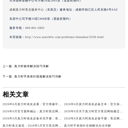
天津国际金融中心写字楼26层2603室（需提前预约）
辽宁省营口市站前区市府路与渤海大街交叉口真力时售后服务中心（需提前预约）
成都真力时售后服务中心
（东原店）服务地址：成都市锦江区人民东路6号SAC
辽宁省沈阳市沈河区中街路137号亨得利名表维修授权店1楼真力时售后服务中心（需提前预约）
东原中心写字楼24层2406B室（需提前预约）
辽宁省沈阳市沈河区中街路83号亨得利名表维修授权店1楼真力时售后服务中心（需提前预约）
服务专线：
400-801-5802
北京市朝阳区建国门外大街甲6号华熙国际中心D座11层1102室真力时售后服务中心（北京总部）（需提前预约）
本页链接：
http://www.zenithfw.com/problems/shenzhen/3230.html
北京市东城区东长安街1号王府井东方广场W3座6层602室真力时售后服务中心（需提前预约）
河北省保定市竞秀区朝阳北大街北国先天下真力时售后服务中心（需提前预约）
内蒙古自治区阿拉善盟市左旗土尔扈特大街真力时售后服务中心（需提前预约）
内蒙古自治区巴彦淖尔市临河区新华街真力时售后服务中心（需提前预约）
上一篇:
真力时偷停解决技巧详解
内蒙古自治区包头市青山区幸福路甲3号王府井百货名表维修真力时售后服务中心（需提前预约）
下一篇:
真力时手表表针脱落解决技巧详解
内蒙古自治区赤峰市红山区哈达街真力时售后服务中心（需提前预约）
内蒙古自治区鄂尔多斯市东胜区伊金霍洛街真力时售后服务中心（需提前预约）
相关文章
内蒙古自治区呼伦贝尔市海拉尔区中央街真力时售后服务中心（需提前预约）
内蒙古自治区通辽市科尔沁区明仁大街真力时售后服务中心（需提前预约）
2026年6月真力时表友必看：官方维修中心及保养点搬迁与新增
2026年6月真力时表友必备文本：官方保养维修中心搬迁及新开列表发布
内蒙古自治区乌海市海勃湾区人民南路真力时售后服务中心（需提前预约）
2026年6月官方最终确认：真力时售后网点迁址与新增
2026年6月关于真力时官方售后网络搬迁及新增的补充说明
内蒙古自治区乌兰察布市集宁区恩和大街真力时售后服务中心（需提前预约）
2026年6月真力时表友必备补充手册：售后网点搬迁及新开
2026年6月真力时表友必备手册：售后网点搬迁及新开
内蒙古自治区锡林郭勒盟市锡林浩特市光明街与额尔敦路交叉口真力时售后服务中心（需提前预约）
真力时表主速览：2026年5月官方售后网点迁址及新增
真力时手表指针生锈解决办法详解