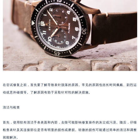
成都市锦江区人民东路6号SAC东原中心写字楼24层2406B室（需提前预约）
重庆市江北区观音桥步行街2号融恒时代广场写字楼9层902室（需提前预约）
长沙市芙蓉区定王台街道建湘路393号世茂环球金融中心写字楼（芙蓉广场）10层13室（需提前预约）
郑州市二七区铭功路10号华润大厦写字楼29层2905室（需提前预约）
太原市迎泽区解放路15号亨得利名表服务中心（品牌授权店）3层整层（需提前预约）
沈阳市沈河区中街路137号亨得利名表服务中心（品牌授权店）1层整层（需提前预约）
沈阳市沈河区中街路83号亨得利名表服务中心（品牌授权店）1层整层（需提前预约）
乌鲁木齐市天山区红山路26号时代广场（CCMALL）C座17层17-B（需提前预约）
温州市鹿城区锦绣路1067号置信广场10层1015室（需提前预约）
哈尔滨市道里区友谊西路600号富力中心T2座写字楼29层03室（需提前预约）
在尝试修复之前，首先要了解导致表针脱落的原因。常见的原因包括长时间佩戴、剧烈运
动或意外碰撞等。了解原因有助于采取针对性的解决措施。
大连市中山区人民路15号国际金融大厦7层G室（需提前预约）
佛山市禅城区季华五路57号万科金融中心C座12层1205室（需提前预约）
清洁与检查
东莞市东城街道鸿福东路1号民盈国贸中心T1写字楼9层907室（需提前预约）
无锡市梁溪区人民中路139号恒隆广场写字楼1座11层1104室（需提前预约）
首先，使用软布清洁手表表面和内部，去除可能影响修复操作的灰尘或污渍。随后，仔细
南通市崇川区工农路57号圆融广场写字楼16层1603室（需提前预约）
检查表针及其连接部位是否有明显的损伤或磨损。轻微的损伤可能通过简单的清洁和调整
苏州市苏州工业园区星港街199号苏州中心办公楼C座22层08室（需提前预约）
就能解决。