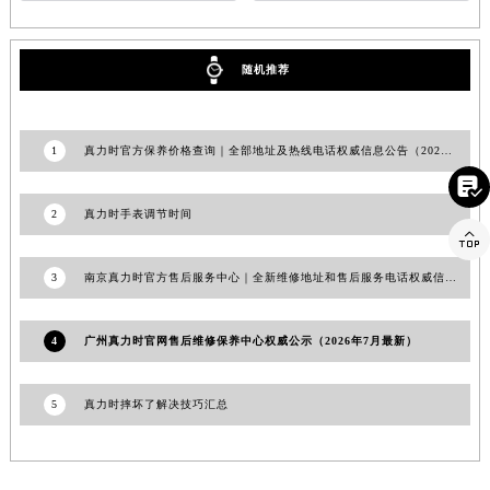
山东省潍坊市奎文区东风东街真力时售后服务中心（需提前预约）
山东省枣庄市滕州市北辛路与善国路交叉口真力时售后服务中心（需提前预约）
随机推荐
山东省淄博市张店区金晶大道真力时售后服务中心（需提前预约）
上海市黄浦区南京东路299号宏伊国际广场写字楼8层806室真力时售后服务中心（需提前预约）
上海市徐汇区虹桥路3号港汇中心2座37层3705室真力时售后服务中心（需提前预约）
1
真力时官方保养价格查询｜全部地址及热线电话权威信息公告（2026年7月最新）
浙江省杭州市上城区钱江路1366号华润大厦A座5层503-5室真力时售后服务中心（需提前预约）

浙江省湖州市吴兴区劳动路真力时售后服务中心（需提前预约）
2
真力时手表调节时间

浙江省嘉兴市南湖区广益路705号嘉兴世界贸易中心A座13层1304室真力时售后服务中心（需提前预约）
浙江省金华市金东区东市南街777号金华万达广场4号楼22楼2209室真力时售后服务中心（需提前预约）
3
南京真力时官方售后服务中心｜全新维修地址和售后服务电话权威信息公告（2026年8月最新）
浙江省丽水市莲都区解放街真力时售后服务中心（需提前预约）
浙江省宁波市江北区大闸南路500号来福士广场办公楼20层2009室真力时售后服务中心（需提前预约）
4
广州真力时官网售后维修保养中心权威公示（2026年7月最新）
浙江省衢州市柯城区上街真力时售后服务中心（需提前预约）
浙江省绍兴市越城区胜利东路379号世茂天际中心写字楼8层805室真力时售后服务中心（需提前预约）
5
真力时摔坏了解决技巧汇总
浙江省舟山市定海区解放东路真力时售后服务中心（需提前预约）
澳门特别行政区大堂区议事亭前地（新马路）真力时售后服务中心（需提前预约）
澳门特别行政区风顺堂区南湾大马路真力时售后服务中心（需提前预约）