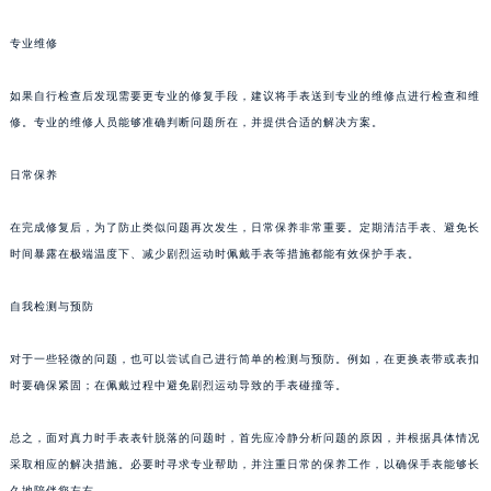
武汉市江汉区解放大道686号世界贸易大厦38层09室（需提前预约）
专业维修
南宁市青秀区金湖路59号地王大厦12楼1224室（需提前预约）
合肥市蜀山区潜山路111号万象城华润大厦B座12楼03室（需提前预约）
如果自行检查后发现需要更专业的修复手段，建议将手表送到专业的维修点进行检查和维
泉州市丰泽区宝洲路729号浦西万达中心写字楼A座7楼709室（需提前预约）
修。专业的维修人员能够准确判断问题所在，并提供合适的解决方案。
青岛市南区山东路6号华润大厦B座22层04室（需提前预约）
烟台市芝罘区胜利路139号万达金融中心A座907室（需提前预约）
日常保养
长春市朝阳区西安大路727号中银大厦A座(旺进大厦)18层09室（需提前预约）
在完成修复后，为了防止类似问题再次发生，日常保养非常重要。定期清洁手表、避免长
贵阳市南明区都司高架桥路33号亨特国际金融中心14楼14D（需提前预约）
时间暴露在极端温度下、减少剧烈运动时佩戴手表等措施都能有效保护手表。
昆明市盘龙区北京路928号同德昆明广场写字楼10层06室（需提前预约）
石家庄市长安区中山东路39号勒泰中心写字楼B座13层07室（需提前预约）
自我检测与预防
西安市碑林区南关正街88号华侨城长安国际中心E座6楼10室（需提前预约）
海口市龙华区金贸东路5号海口华润大厦B座17层1707室（需提前预约）
对于一些轻微的问题，也可以尝试自己进行简单的检测与预防。例如，在更换表带或表扣
时要确保紧固；在佩戴过程中避免剧烈运动导致的手表碰撞等。
唐山市路南区新华东道100号万达广场写字楼A座10层1002室（需提前预约）
台州市椒江区东海大道1800号腾达中心东1幢20楼2002室（需提前预约）
总之，面对真力时手表表针脱落的问题时，首先应冷静分析问题的原因，并根据具体情况
内蒙古自治区呼和浩特市玉泉区大学西街70号华润万象城写字楼（鄂尔多斯大厦）23层2326室（需提前预约）
采取相应的解决措施。必要时寻求专业帮助，并注重日常的保养工作，以确保手表能够长
甘肃省兰州市七里河区西津西路16号兰州中心写字楼21层2102室（需提前预约）
久地陪伴您左右。