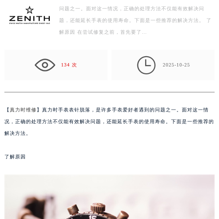
问题之一。面对这一情况，正确的处理方法不仅能有效解决问
扬州市邗江区国展路29号星耀天地写字楼1号楼18层1803室（需提前预约）
题，还能延长手表的使用寿命。下面是一些推荐的解决方法。 了
盐城市盐都区世纪大道5号盐城金融城写字楼1号楼16层1604室（需提前预约）
解原因 在尝试修复之前，首先要了…
泰州市海陵区永定东路399号置地商务中心东塔写字楼（华润万象城）17层1706室（需提前预约）
宁波市江北区大闸南路500号来福士广场办公楼20层2009室（需提前预约）

杭州市上城区钱江路1366号华润大厦写字楼A座5层503-5室（需提前预约）
134 次
2025-10-25
金华市金东区东市南街777号金华万达广场写字楼4号楼22层2209室（需提前预约）
绍兴市越城区胜利东路379号世茂天际中心写字楼8层805室（需提前预约）
嘉兴市南湖区广益路705号嘉兴世界贸易中心写字楼A座13层1304室（需提前预约）
【
真力时维修
】真力时手表表针脱落，是许多手表爱好者遇到的问题之一。面对这一情
南昌市红谷滩新区红谷中大道998号绿地双子塔（中央广场）A1座办公楼14层07室（需提前预约）
况，正确的处理方法不仅能有效解决问题，还能延长手表的使用寿命。下面是一些推荐的
济南市历下区经十路11111号华润中心写字楼（万象城）15层1508室（需提前预约）
解决方法。
广州市天河区天河路230号万菱汇国际中心写字楼A塔7层704室（需提前预约）
了解原因
广州市越秀区环市东路371-375号世界贸易中心大厦南塔写字楼15层07室（需提前预约）
深圳市罗湖区深南东路5001号华润大厦写字楼17层1701室（需提前预约）
惠州市惠城区江北文昌一路7号华贸大厦写字楼1座30层05室（需提前预约）
厦门市思明区湖滨东路95号华润大厦写字楼B座11层1104室（需提前预约）
福州市鼓楼区五四路128-1号恒力城写字楼15层03室（需提前预约）