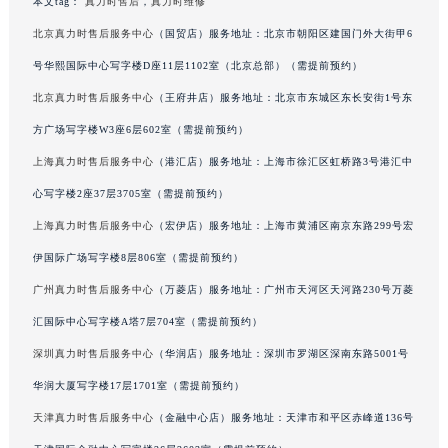
本文tag：
真力时售后
，
真力时维修
吉林省梅河口市新华街道梅河大街真力时售后服务中心（需提前预约）
北京真力时售后服务中心
（国贸店）服务地址：北京市朝阳区建国门外大街甲6
吉林省四平市铁东区紫气大路与南九经街交汇处真力时售后服务中心（需提前预约）
号华熙国际中心写字楼D座11层1102室（北京总部）（需提前预约）
吉林省松原市宁江区五环大街真力时售后服务中心（需提前预约）
北京真力时售后服务中心
（王府井店）服务地址：北京市东城区东长安街1号东
吉林省通化市东昌区环通乡江南大街真力时售后服务中心（需提前预约）
方广场写字楼W3座6层602室（需提前预约）
吉林省延边市延吉市解放路真力时售后服务中心（需提前预约）
辽宁省鞍山市铁东区站前街真力时售后服务中心（需提前预约）
上海真力时售后服务中心
（港汇店）服务地址：上海市徐汇区虹桥路3号港汇中
辽宁省本溪市平山区胜利路真力时售后服务中心（需提前预约）
心写字楼2座37层3705室（需提前预约）
辽宁省朝阳市双塔区新华路真力时售后服务中心（需提前预约）
上海真力时售后服务中心
（宏伊店）服务地址：上海市黄浦区南京东路299号宏
辽宁省丹东市振兴区七经街真力时售后服务中心（需提前预约）
伊国际广场写字楼8层806室（需提前预约）
辽宁省抚顺市新抚区东一路真力时售后服务中心（需提前预约）
广州真力时售后服务中心
（万菱店）服务地址：广州市天河区天河路230号万菱
辽宁省阜新市海州区解放大街真力时售后服务中心（需提前预约）
汇国际中心写字楼A塔7层704室（需提前预约）
辽宁省葫芦岛市连山区中央路真力时售后服务中心（需提前预约）
深圳真力时售后服务中心
（华润店）服务地址：深圳市罗湖区深南东路5001号
辽宁省锦州市古塔区中央大街真力时售后服务中心（需提前预约）
辽宁省辽阳市白塔区新运大街真力时售后服务中心（需提前预约）
华润大厦写字楼17层1701室（需提前预约）
辽宁省盘锦市兴隆台区石油大街真力时售后服务中心（需提前预约）
天津真力时售后服务中心
（金融中心店）服务地址：天津市和平区赤峰道136号
辽宁省铁岭市银州区南马路真力时售后服务中心（需提前预约）