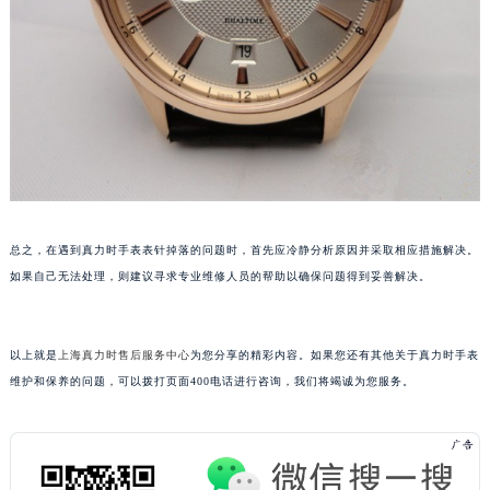
烟台市芝罘区胜利路139号万达金融中心A座907室（需提前预约）
长春市朝阳区西安大路727号中银大厦A座(旺进大厦)18层09室（需提前预约）
贵阳市南明区都司高架桥路33号亨特国际金融中心14楼14D（需提前预约）
昆明市盘龙区北京路928号同德昆明广场写字楼10层06室（需提前预约）
石家庄市长安区中山东路39号勒泰中心写字楼B座13层07室（需提前预约）
西安市碑林区南关正街88号华侨城长安国际中心E座6楼10室（需提前预约）
海口市龙华区金贸东路5号海口华润大厦B座17层1707室（需提前预约）
唐山市路南区新华东道100号万达广场写字楼A座10层1002室（需提前预约）
总之，在遇到真力时手表表针掉落的问题时，首先应冷静分析原因并采取相应措施解决。
台州市椒江区东海大道1800号腾达中心东1幢20楼2002室（需提前预约）
如果自己无法处理，则建议寻求专业维修人员的帮助以确保问题得到妥善解决。
内蒙古自治区呼和浩特市玉泉区大学西街70号华润万象城写字楼（鄂尔多斯大厦）23层2326室（需提前预约）
甘肃省兰州市七里河区西津西路16号兰州中心写字楼21层2102室（需提前预约）
以上就是
上海真力时售后服务中心
为您分享的精彩内容。如果您还有其他关于真力时手表
重庆市解放碑渝中区民权路28号英利国际金融中心写字楼20层01室（需提前预约）
维护和保养的问题，可以拨打页面400电话进行咨询，我们将竭诚为您服务。
黑龙江省大庆市萨尔图区会战大街真力时售后服务中心（需提前预约）
黑龙江省鹤岗市向阳区红军路真力时售后服务中心（需提前预约）
黑龙江省黑河市爱辉区中央街真力时售后服务中心（需提前预约）
黑龙江省鸡西市鸡冠区红军路真力时售后服务中心（需提前预约）