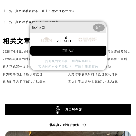
河北省保定市竞秀区朝阳北大街北国先天下真力时售后服务中心（需提前预约）
上一篇:
真力时手表发条一直上不紧处理办法大全
内蒙古自治区阿拉善盟市左旗土尔扈特大街真力时售后服务中心（需提前预约）
下一篇:
真力时手表属于什么档次的表
内蒙古自治区巴彦淖尔市临河区新华街真力时售后服务中心（需提前预约）
预约入口
关闭
内蒙古自治区包头市青山区幸福路甲3号王府井百货名表维修真力时售后服务中心（需提前预约）
相关文章
内蒙古自治区赤峰市红山区哈达街真力时售后服务中心（需提前预约）
内蒙古自治区鄂尔多斯市东胜区伊金霍洛街真力时售后服务中心（需提前预约）
立即预约
2026年6月真力时表主完整补充须知：官方售后网点迁移与新设
2026年6月关于真力时官方售后维修及保养中心网点搬迁与新增的公告
内蒙古自治区呼伦贝尔市海拉尔区中央街真力时售后服务中心（需提前预约）
2026年6月真力时表友必备文本内容：官方保养维修中心搬迁及新开列表
2026年6月真力时表主必读最终版：售后网点迁移与新开业
提前预约免排队，到店即享服务
内蒙古自治区通辽市科尔沁区明仁大街真力时售后服务中心（需提前预约）
官方正式通告文本内容如下：2026年5月真力时官方维修中心及保养点调整
真力时手表脏了处理技巧集锦
预约时间有变无需取消，可随时重新预约
内蒙古自治区乌海市海勃湾区人民南路真力时售后服务中心（需提前预约）
真力时手表脏了应该咋处理
真力时手表表针掉了处理技巧详解
真力时手表脏了解决方法盘点
真力时手表表针脱落解决办法详解
内蒙古自治区乌兰察布市集宁区恩和大街真力时售后服务中心（需提前预约）
内蒙古自治区锡林郭勒盟市锡林浩特市光明街与额尔敦路交叉口真力时售后服务中心（需提前预约）
内蒙古自治区兴安盟市乌兰浩特市兴安大街真力时售后服务中心（需提前预约）
山西省大同市平城区迎宾街真力时售后服务中心（需提前预约）
真力时保养
山西省晋城市城区黄华街真力时售后服务中心（需提前预约）
山西省晋中市榆次区顺城街真力时售后服务中心（需提前预约）
北京真力时售后服务中心
山西省临汾市尧都区解放路真力时售后服务中心（需提前预约）