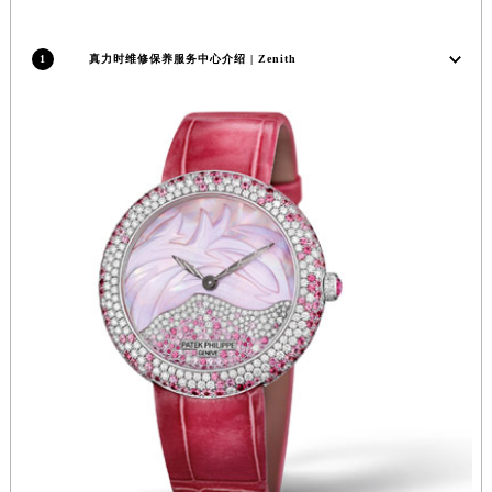
安徽省黄山市屯溪区黄山西路真力时售后服务中心（需提前预约）
安徽省六安市金安区解放中路真力时售后服务中心（需提前预约）
1
真力时维修保养服务中心介绍 | Zenith
安徽省马鞍山市雨山区湖南西路真力时售后服务中心（需提前预约）
安徽省宿州市埇桥区人民中路真力时售后服务中心（需提前预约）
安徽省铜陵市铜官区石城大道真力时售后服务中心（需提前预约）
安徽省芜湖市镜湖区中山路步行街真力时售后服务中心（需提前预约）
安徽省宣城市宣州区叠嶂西路真力时售后服务中心（需提前预约）
福建省龙岩市新罗区九一南路真力时售后服务中心（需提前预约）
福建省南平市建阳区人民西路真力时售后服务中心（需提前预约）
福建省宁德市蕉城区天湖东路真力时售后服务中心（需提前预约）
福建省莆田市城厢区霞林街道荔华东大道真力时售后服务中心（需提前预约）
福建省三明市三元区东乾二路真力时售后服务中心（需提前预约）
福建省漳州市龙文区步港路真力时售后服务中心（需提前预约）
江苏省常州市新北区龙锦路1590号现代传媒中心5号楼10层1008室真力时售后服务中心（需提前预约）
江苏省淮安市清江浦区淮海北路真力时售后服务中心（需提前预约）
江苏省连云港市海州区通灌北路真力时售后服务中心（需提前预约）