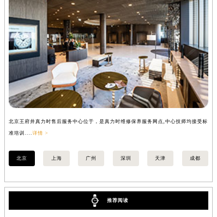
山西省吕梁市离石区永宁中路与建设街交叉口真力时售后服务中心（需提前预约）
山西省朔州市朔城区怡西路与鄯阳西街交汇处真力时售后服务中心（需提前预约）
山西省忻州市忻府区和平东街与七一南路交叉口真力时售后服务中心（需提前预约）
山西省阳泉市郊区平阳东街与新城大道交叉口真力时售后服务中心（需提前预约）
山西省运城市盐湖区河东街真力时售后服务中心（需提前预约）
山西省长治市潞州区英雄中路真力时售后服务中心（需提前预约）
山西省太原市迎泽区迎泽街道解放路15号亨得利名表维修授权店3楼真力时售后服务中心（需提前预约）
天津市和平区赤峰道136号天津国际金融中心26层2603室真力时售后服务中心（需提前预约）
安徽省安庆市迎江区人民路真力时售后服务中心（需提前预约）
北京王府井真力时售后服务中心位于，是真力时维修保养服务网点,中心技师均接受标
上
安徽省蚌埠市蚌山区淮河路真力时售后服务中心（需提前预约）
准培训....
详情 >
训..
安徽省亳州市谯城区魏武大道真力时售后服务中心（需提前预约）
北京
上海
广州
深圳
天津
成都
安徽省池州市贵池区长江路真力时售后服务中心（需提前预约）
安徽省滁州市琅琊区南谯北路真力时售后服务中心（需提前预约）
安徽省阜阳市颍州区颍州北路真力时售后服务中心（需提前预约）
安徽省淮北市相山区淮海路真力时售后服务中心（需提前预约）
推荐阅读
安徽省淮南市田家庵区国庆中路真力时售后服务中心（需提前预约）