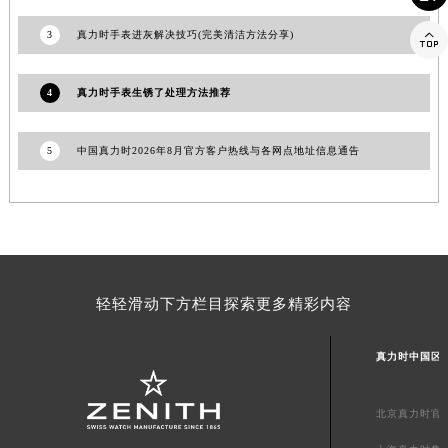
浙江省杭州市上城区钱江路1366号华润大厦A座5层503-5室真力时售后服务中心（需提前预约）

3
真力时手表进灰解决技巧(完美清洁方法分享)
浙江省湖州市吴兴区劳动路真力时售后服务中心（需提前预约）
浙江省嘉兴市南湖区广益路705号嘉兴世界贸易中心A座13层1304室真力时售后服务中心（需提前预约）
4
真力时手表生锈了处理方法推荐
浙江省金华市金东区东市南街777号金华万达广场4号楼22楼2209室真力时售后服务中心（需提前预约）
浙江省丽水市莲都区解放街真力时售后服务中心（需提前预约）
5
中国真力时2026年8月官方客户热线与各网点地址信息通告
浙江省宁波市江北区大闸南路500号来福士广场办公楼20层2009室真力时售后服务中心（需提前预约）
浙江省衢州市柯城区上街真力时售后服务中心（需提前预约）
浙江省绍兴市越城区胜利东路379号世茂天际中心写字楼8层805室真力时售后服务中心（需提前预约）
浙江省舟山市定海区解放东路真力时售后服务中心（需提前预约）
澳门特别行政区大堂区议事亭前地（新马路）真力时售后服务中心（需提前预约）
澳门特别行政区风顺堂区南湾大马路真力时售后服务中心（需提前预约）
轻轻滑动下方栏目探索更多精彩内容
澳门特别行政区花地玛堂区关闸广场真力时售后服务中心（需提前预约）
澳门特别行政区花王堂区大三巴商圈真力时售后服务中心（需提前预约）
真力时中国区
澳门特别行政区嘉模堂区官也街真力时售后服务中心（需提前预约）
澳门省路氹城市金光大道真力时售后服务中心（需提前预约）
北京真力时官
澳门特别行政区望德堂区塔石广场真力时售后服务中心（需提前预约）