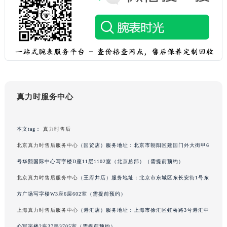
黑龙江省佳木斯市向阳区长安路真力时售后服务中心（需提前预约）
黑龙江省牡丹江市东安区太平路真力时售后服务中心（需提前预约）
黑龙江省七台河市桃山区大同街真力时售后服务中心（需提前预约）
黑龙江省齐齐哈尔市龙沙区龙华路真力时售后服务中心（需提前预约）
黑龙江省双鸭山市尖山区新兴大街真力时售后服务中心（需提前预约）
黑龙江省绥化市北林区新华街与康庄路交叉口真力时售后服务中心（需提前预约）
黑龙江省伊春市伊美区通河路真力时售后服务中心（需提前预约）
真力时服务中心
吉林省白城市洮北区明仁南街真力时售后服务中心（需提前预约）
吉林省白山市浑江区浑江大街真力时售后服务中心（需提前预约）
本文tag：
真力时售后
吉林省吉林市船营区河南街真力时售后服务中心（需提前预约）
北京真力时售后服务中心
（国贸店）服务地址：北京市朝阳区建国门外大街甲6
吉林省辽源市龙山区人民大街真力时售后服务中心（需提前预约）
号华熙国际中心写字楼D座11层1102室（北京总部）（需提前预约）
吉林省梅河口市新华街道梅河大街真力时售后服务中心（需提前预约）
北京真力时售后服务中心
（王府井店）服务地址：北京市东城区东长安街1号东
吉林省四平市铁东区紫气大路与南九经街交汇处真力时售后服务中心（需提前预约）
方广场写字楼W3座6层602室（需提前预约）
吉林省松原市宁江区五环大街真力时售后服务中心（需提前预约）
吉林省通化市东昌区环通乡江南大街真力时售后服务中心（需提前预约）
上海真力时售后服务中心
（港汇店）服务地址：上海市徐汇区虹桥路3号港汇中
吉林省延边市延吉市解放路真力时售后服务中心（需提前预约）
心写字楼2座37层3705室（需提前预约）