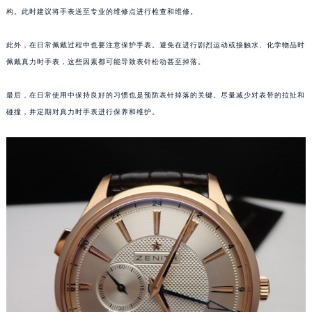
构。此时建议将手表送至专业的维修点进行检查和维修。
沈阳市沈河区中街路137号亨得利名表服务中心（品牌授权店）1层整层（需提前预约）
沈阳市沈河区中街路83号亨得利名表服务中心（品牌授权店）1层整层（需提前预约）
此外，在日常佩戴过程中也要注意保护手表。避免在进行剧烈运动或接触水、化学物品时
乌鲁木齐市天山区红山路26号时代广场（CCMALL）C座17层17-B（需提前预约）
佩戴真力时手表，这些因素都可能导致表针松动甚至掉落。
温州市鹿城区锦绣路1067号置信广场10层1015室（需提前预约）
哈尔滨市道里区友谊西路600号富力中心T2座写字楼29层03室（需提前预约）
最后，在日常使用中保持良好的习惯也是预防表针掉落的关键。尽量减少对表带的拉扯和
大连市中山区人民路15号国际金融大厦7层G室（需提前预约）
碰撞，并定期对真力时手表进行保养和维护。
佛山市禅城区季华五路57号万科金融中心C座12层1205室（需提前预约）
东莞市东城街道鸿福东路1号民盈国贸中心T1写字楼9层907室（需提前预约）
无锡市梁溪区人民中路139号恒隆广场写字楼1座11层1104室（需提前预约）
南通市崇川区工农路57号圆融广场写字楼16层1603室（需提前预约）
苏州市苏州工业园区星港街199号苏州中心办公楼C座22层08室（需提前预约）
武汉市江汉区解放大道686号世界贸易大厦38层09室（需提前预约）
南宁市青秀区金湖路59号地王大厦12楼1224室（需提前预约）
合肥市蜀山区潜山路111号万象城华润大厦B座12楼03室（需提前预约）
泉州市丰泽区宝洲路729号浦西万达中心写字楼A座7楼709室（需提前预约）
青岛市南区山东路6号华润大厦B座22层04室（需提前预约）