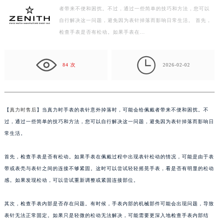
者带来不便和困扰。不过，通过一些简单的技巧和方法，您可以
金华市金东区东市南街777号金华万达广场写字楼4号楼22层2209室（需提前预约）
自行解决这一问题，避免因为表针掉落而影响日常生活。 首先，
绍兴市越城区胜利东路379号世茂天际中心写字楼8层805室（需提前预约）
检查手表是否有松动。如果手表在…
嘉兴市南湖区广益路705号嘉兴世界贸易中心写字楼A座13层1304室（需提前预约）
南昌市红谷滩新区红谷中大道998号绿地双子塔（中央广场）A1座办公楼14层07室（需提前预约）

济南市历下区经十路11111号华润中心写字楼（万象城）15层1508室（需提前预约）
84 次
2026-02-02
广州市天河区天河路230号万菱汇国际中心写字楼A塔7层704室（需提前预约）
广州市越秀区环市东路371-375号世界贸易中心大厦南塔写字楼15层07室（需提前预约）
深圳市罗湖区深南东路5001号华润大厦写字楼17层1701室（需提前预约）
【
真力时售后
】当真力时手表的表针意外掉落时，可能会给佩戴者带来不便和困扰。不
惠州市惠城区江北文昌一路7号华贸大厦写字楼1座30层05室（需提前预约）
过，通过一些简单的技巧和方法，您可以自行解决这一问题，避免因为表针掉落而影响日
厦门市思明区湖滨东路95号华润大厦写字楼B座11层1104室（需提前预约）
常生活。
福州市鼓楼区五四路128-1号恒力城写字楼15层03室（需提前预约）
首先，检查手表是否有松动。如果手表在佩戴过程中出现表针松动的情况，可能是由于表
成都市锦江区人民东路6号SAC东原中心写字楼24层2406B室（需提前预约）
带或表壳与表针之间的连接不够紧固。这时可以尝试轻轻摇晃手表，看是否有明显的松动
重庆市江北区观音桥步行街2号融恒时代广场写字楼9层902室（需提前预约）
感。如果发现松动，可以尝试重新调整或紧固连接部位。
长沙市芙蓉区定王台街道建湘路393号世茂环球金融中心写字楼（芙蓉广场）10层13室（需提前预约）
郑州市二七区铭功路10号华润大厦写字楼29层2905室（需提前预约）
其次，检查手表内部是否存在问题。有时候，手表内部的机械部件可能会出现问题，导致
太原市迎泽区解放路15号亨得利名表服务中心（品牌授权店）3层整层（需提前预约）
表针无法正常固定。如果只是轻微的松动无法解决，可能需要更深入地检查手表内部结