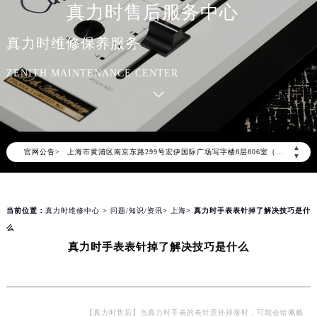
真力时售后服务中心
2026年8月真力时全国官方售后客户服务热线：400-801-5802
真力时官方全国统一服务热线400-801-5802，服务覆盖中国大陆、香港、澳门、台湾全部区域（非大陆需加拨“+86”）
真力时维修保养服务
2026年8月真力时售后服务中心最新网点地址：
ZENITH MAINTENANCE CENTER
北京市朝阳区建国门外大街甲6号华熙国际中心写字楼D座11层1102室（北京总部）（需提前预约）
北京市东城区东长安街1号东方广场写字楼W3座6层602室（需提前预约）
天津市和平区赤峰道136号天津国际金融中心写字楼26层2603室（需提前预约）
上海市徐汇区虹桥路3号港汇中心写字楼2座37层3705室（需提前预约）
▲
官网公告>
上海市黄浦区南京东路299号宏伊国际广场写字楼8层806室（需提前预约）
▼
南京市秦淮区中山南路1号（新街口）南京中心写字楼22层C1-1室（需提前预约）
常州市新北区龙锦路1590号现代传媒中心写字楼5号楼10层1008室（需提前预约）
当前位置：
真力时维修中心
>
问题/知识/资讯
>
上海
> 真力时手表表针掉了解决技巧是什
徐州市鼓楼区淮海东路29号苏宁广场IFC国际金融中心写字楼35层3508室（需提前预约）
么
扬州市邗江区国展路29号星耀天地写字楼1号楼18层1803室（需提前预约）
真力时手表表针掉了解决技巧是什么
盐城市盐都区世纪大道5号盐城金融城写字楼1号楼16层1604室（需提前预约）
泰州市海陵区永定东路399号置地商务中心东塔写字楼（华润万象城）17层1706室（需提前预约）
宁波市江北区大闸南路500号来福士广场办公楼20层2009室（需提前预约）
杭州市上城区钱江路1366号华润大厦写字楼A座5层503-5室（需提前预约）
【真力时售后】当真力时手表的表针意外掉落时，可能会给佩戴