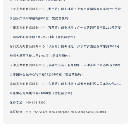
辽宁省鞍山市铁东区站前街真力时售后服务中心（需提前预约）
上海真力时售后服务中心
（宏伊店）服务地址：上海市黄浦区南京东路299号宏
辽宁省本溪市平山区胜利路真力时售后服务中心（需提前预约）
伊国际广场写字楼8层806室（需提前预约）
辽宁省朝阳市双塔区新华路真力时售后服务中心（需提前预约）
广州真力时售后服务中心
（万菱店）服务地址：广州市天河区天河路230号万菱
辽宁省丹东市振兴区七经街真力时售后服务中心（需提前预约）
汇国际中心写字楼A塔7层704室（需提前预约）
辽宁省抚顺市新抚区东一路真力时售后服务中心（需提前预约）
深圳真力时售后服务中心
（华润店）服务地址：深圳市罗湖区深南东路5001号
辽宁省阜新市海州区解放大街真力时售后服务中心（需提前预约）
辽宁省葫芦岛市连山区中央路真力时售后服务中心（需提前预约）
华润大厦写字楼17层1701室（需提前预约）
辽宁省锦州市古塔区中央大街真力时售后服务中心（需提前预约）
天津真力时售后服务中心
（金融中心店）服务地址：天津市和平区赤峰道136号
辽宁省辽阳市白塔区新运大街真力时售后服务中心（需提前预约）
天津国际金融中心写字楼26层2603室（需提前预约）
辽宁省盘锦市兴隆台区石油大街真力时售后服务中心（需提前预约）
成都真力时售后服务中心
（东原店）服务地址：成都市锦江区人民东路6号SAC
辽宁省铁岭市银州区南马路真力时售后服务中心（需提前预约）
东原中心写字楼24层2406B室（需提前预约）
辽宁省营口市站前区市府路与渤海大街交叉口真力时售后服务中心（需提前预约）
服务专线：
400-801-5802
辽宁省沈阳市沈河区中街路137号亨得利名表维修授权店1楼真力时售后服务中心（需提前预约）
本页链接：
http://www.zenithfw.com/problems/shanghai/3530.html
辽宁省沈阳市沈河区中街路83号亨得利名表维修授权店1楼真力时售后服务中心（需提前预约）
北京市朝阳区建国门外大街甲6号华熙国际中心D座11层1102室真力时售后服务中心（北京总部）（需提前预约）
北京市东城区东长安街1号王府井东方广场W3座6层602室真力时售后服务中心（需提前预约）