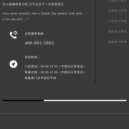
上海真力时售
没人能拥有真力时,只不过为下一代保管而已
福建省福州市鼓楼区五四路128-1号恒力城写字楼15层03室真力时售后服务中心（需提前预约）
天津真力时维
(You never actually own a Zenith.You merely look after
福建省厦门市思明区湖滨东路95号万象城华润大厦B座11层1104室真力时售后服务中心（需提前预约）
it for the next ...”
广州真力时服
广东省潮州市潮安区新风路与潮汕路交汇处真力时售后服务中心（需提前预约）
广东省广州市天河区天河路230号万菱汇国际中心A塔7层704室真力时售后服务中心（需提前预约）
深圳真力时售

总部服务热线
广东省广州市越秀区环市东路371-375号世界贸易中心大厦南塔15层1507室真力时售后服务中心（需提前预约）
成都真力时售
400-801-5802
广东省河源市源城区越王大道真力时售后服务中心（需提前预约）
广东省惠州市惠城区江北文昌一路7号华贸大厦1座30层3005室真力时售后服务中心（需提前预约）
营业时间：

广东省江门市蓬江区广场西路真力时售后服务中心（需提前预约）
门店营业：09:00-19:30（节假日正常营业）
广东省揭阳市榕城进贤门步行街真力时售后服务中心（需提前预约）
客服在线：08:00-22:00（节假日正常营业）
客服及门店节假日不休
广东省茂名市电白区水东街道迎宾大道真力时售后服务中心（需提前预约）
广东省梅州市梅江区金燕大道真力时售后服务中心（需提前预约）
广东省清远市清城区湖西路真力时售后服务中心（需提前预约）
广东省汕头市龙湖区长平路真力时售后服务中心（需提前预约）
广东省汕尾市城区香洲街道园林社区翠园街真力时售后服务中心（需提前预约）
广东省韶关市武江区芙蓉新区与老城中心交汇处真力时售后服务中心（需提前预约）
广东省深圳市罗湖区深南东路5001号华润大厦17层1701室真力时售后服务中心（需提前预约）