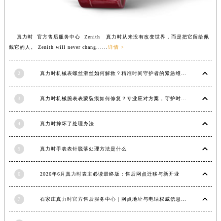
江苏省南京市秦淮区中山南路1号南京中心22层22-C1-C3室真力时售后服务中心（需提前预约）
江苏省宿迁市宿城区西湖路真力时售后服务中心（需提前预约）
真力时 官方售后服务中心 Zenith 真力时从来没有改变世界，而是把它留给佩
江苏省泰州市海陵区永定东路399号置地商务中心东塔（华润万象城）17层1706室真力时售后服务中心（需提前预约）
戴它的人。 Zenith will never chang......
详情 >
江苏省徐州市鼓楼区淮海东路29号苏宁广场IFC国际金融中心35层3508室真力时售后服务中心（需提前预约）
江苏省盐城市盐都区世纪大道5号盐城金融城写字楼1号楼16层1604室真力时售后服务中心（需提前预约）
2
真力时机械表螺丝滑丝如何解救？精准时间守护者的紧急维修指南
江苏省扬州市邗江区国展路29号星耀天地写字楼1号楼18层1803室真力时售后服务中心（需提前预约）
江苏省镇江市京口区中山东路真力时售后服务中心（需提前预约）
3
真力时机械腕表表蒙裂痕如何修复？专业应对方案，守护时间之美
江西省抚州市临川区赣东大道真力时售后服务中心（需提前预约）
江西省赣州市章贡区文清路真力时售后服务中心（需提前预约）
4
真力时摔坏了处理办法
江西省吉安市吉州区井冈山大道真力时售后服务中心（需提前预约）
江西省景德镇市珠山区珠山中路真力时售后服务中心（需提前预约）
5
真力时手表表针脱落处理方法是什么
江西省九江市浔阳区浔阳路真力时售后服务中心（需提前预约）
6
2026年6月真力时表主必读最终版：售后网点迁移与新开业
江西省南昌市红谷滩新区红谷中大道998号绿地双子塔（中央广场）A1座办公楼14层1407室真力时售后服务中心（需提前预约）
江西省萍乡市安源区萍安北大道与康庄路交叉口真力时售后服务中心（需提前预约）
7
石家庄真力时官方售后服务中心｜网点地址与电话权威信息公示（2026年6月最新）
江西省上饶市信州区滨江西路真力时售后服务中心（需提前预约）
江西省新余市渝水区北湖西路真力时售后服务中心（需提前预约）