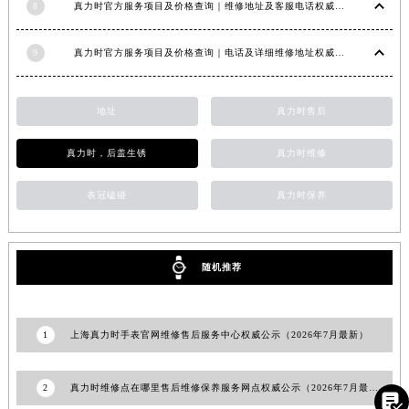
8
真力时官方服务项目及价格查询｜维修地址及客服电话权威信息通告（2026年7月最新）
江西省宜春市袁州区中山中路真力时售后服务中心（需提前预约）
江西省鹰潭市月湖区胜利东路真力时售后服务中心（需提前预约）
9
真力时官方服务项目及价格查询｜电话及详细维修地址权威信息通知（2026年7月最新）
山东省德州市德城区东风中路真力时售后服务中心（需提前预约）
山东省东营市东营区济南路真力时售后服务中心（需提前预约）
地址
真力时售后
山东省济南市历下区经十路11111号华润中心写字楼（万象城）15层1508室真力时售后服务中心（需提前预约）
山东省济宁市任城区太白楼路真力时售后服务中心（需提前预约）
真力时，后盖生锈
真力时维修
山东省莱芜市文化南路8号银座商城名表维修一楼名表维修真力时售后服务中心（需提前预约）
表冠磕碰
真力时保养
山东省临沂市兰山区解放路真力时售后服务中心（需提前预约）
山东省日照市东港区烟台路真力时售后服务中心（需提前预约）
山东省泰安市泰山区财源街道泰山大街真力时售后服务中心（需提前预约）
随机推荐
山东省威海市环翠区新威海路89号振华商厦一楼名表维修真力时售后服务中心（需提前预约）
山东省潍坊市奎文区东风东街真力时售后服务中心（需提前预约）
山东省枣庄市滕州市北辛路与善国路交叉口真力时售后服务中心（需提前预约）
1
上海真力时手表官网维修售后服务中心权威公示（2026年7月最新）
山东省淄博市张店区金晶大道真力时售后服务中心（需提前预约）
上海市黄浦区南京东路299号宏伊国际广场写字楼8层806室真力时售后服务中心（需提前预约）
2
真力时维修点在哪里售后维修保养服务网点权威公示（2026年7月最新）

上海市徐汇区虹桥路3号港汇中心2座37层3705室真力时售后服务中心（需提前预约）