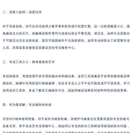
福州市鼓楼区五四路128-1号恒力城写字楼15层03室（需提前预约）
二、居家小妙招：温柔以待
成都市锦江区人民东路6号SAC东原中心写字楼24层2406B室（需提前预约）
重庆市江北区观音桥步行街2号融恒时代广场写字楼9层902室（需提前预约）
对于浅表划痕，你可以尝试使用少量牙膏和软布进行轻柔打磨。这一过程需极度小心，避
长沙市芙蓉区定王台街道建湘路393号世茂环球金融中心写字楼（芙蓉广场）10层13室（需提前预约）
免施加过大的压力，就像铺沥青时需均匀涂抹以保证平整无瑕。请记住，这种方法风险在
郑州市二七区铭功路10号华润大厦写字楼29层2905室（需提前预约）
于可能无法完全去除痕迹，甚至可能因操作不当加剧损伤。如同专业的防水工程需要专业
太原市迎泽区解放路15号亨得利名表服务中心（品牌授权店）3层整层（需提前预约）
人员，深度或复杂修复还是建议交由专业服务中心。
沈阳市沈河区中街路137号亨得利名表服务中心（品牌授权店）1层整层（需提前预约）
三、专业工具介入：精准修复的艺术
沈阳市沈河区中街路83号亨得利名表服务中心（品牌授权店）1层整层（需提前预约）
乌鲁木齐市天山区红山路26号时代广场（CCMALL）C座17层17-B（需提前预约）
若划痕较深，考虑使用手表专用的抛光布和抛光膏。这些工具就像是手表界的微缩版沥青
温州市鹿城区锦绣路1067号置信广场10层1015室（需提前预约）
铺设机，能够针对局部进行精细修整，但在非专业人士手中也可能造成不可逆伤害。学习
哈尔滨市道里区友谊西路600号富力中心T2座写字楼29层03室（需提前预约）
使用这些工具前，务必了解其正确操作方法，就如同铺设沥青前对材料特性的彻底掌握。
大连市中山区人民路15号国际金融大厦7层G室（需提前预约）
四、何为最优解：专业服务的价值
佛山市禅城区季华五路57号万科金融中心C座12层1205室（需提前预约）
东莞市东城街道鸿福东路1号民盈国贸中心T1写字楼9层907室（需提前预约）
尽管DIY精神值得赞扬，但手表作为精密机械，其维护与修复往往需要高度的专业技能与
无锡市梁溪区人民中路139号恒隆广场写字楼1座11层1104室（需提前预约）
设备支持。将手表送至专业维修中心，就如同让专业的防水工程师处理屋顶的防水问题，
南通市崇川区工农路57号圆融广场写字楼16层1603室（需提前预约）