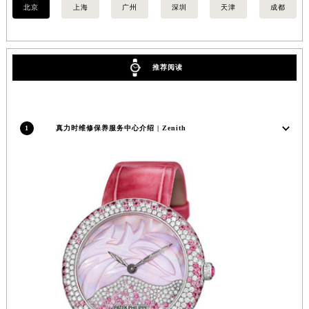
北京
上海
广州
深圳
天津
成都
安徽省亳州市谯城区魏武大道真力时售后服务中心（需提前预约）
安徽省池州市贵池区长江路真力时售后服务中心（需提前预约）
安徽省滁州市琅琊区南谯北路真力时售后服务中心（需提前预约）
推荐阅读
安徽省阜阳市颍州区颍州北路真力时售后服务中心（需提前预约）
安徽省淮北市相山区淮海路真力时售后服务中心（需提前预约）
安徽省淮南市田家庵区国庆中路真力时售后服务中心（需提前预约）
1
真力时维修保养服务中心介绍 | Zenith
安徽省黄山市屯溪区黄山西路真力时售后服务中心（需提前预约）
安徽省六安市金安区解放中路真力时售后服务中心（需提前预约）
安徽省马鞍山市雨山区湖南西路真力时售后服务中心（需提前预约）
安徽省宿州市埇桥区人民中路真力时售后服务中心（需提前预约）
安徽省铜陵市铜官区石城大道真力时售后服务中心（需提前预约）
安徽省芜湖市镜湖区中山路步行街真力时售后服务中心（需提前预约）
安徽省宣城市宣州区叠嶂西路真力时售后服务中心（需提前预约）
福建省龙岩市新罗区九一南路真力时售后服务中心（需提前预约）
福建省南平市建阳区人民西路真力时售后服务中心（需提前预约）
福建省宁德市蕉城区天湖东路真力时售后服务中心（需提前预约）