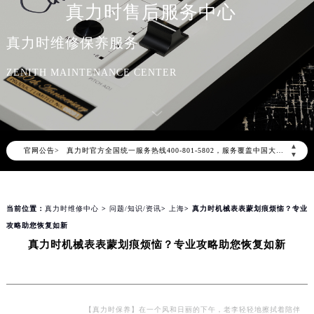
真力时售后服务中心
真力时维修保养服务
ZENITH MAINTENANCE CENTER
2026年8月真力时中国区售后服务网络优化升级公告
2026年8月真力时全国官方售后客户服务热线：400-801-5802
▲
官网公告>
真力时官方全国统一服务热线400-801-5802，服务覆盖中国大陆、香港、澳门、台湾全部区域（非大陆需加拨“+86”）
▼
2026年8月真力时售后服务中心最新网点地址：
北京市朝阳区建国门外大街甲6号华熙国际中心写字楼D座11层1102室（北京总部）（需提前预约）
当前位置：
真力时维修中心
>
问题/知识/资讯
>
上海
> 真力时机械表表蒙划痕烦恼？专业
北京市东城区东长安街1号东方广场写字楼W3座6层602室（需提前预约）
攻略助您恢复如新
天津市和平区赤峰道136号天津国际金融中心写字楼26层2603室（需提前预约）
真力时机械表表蒙划痕烦恼？专业攻略助您恢复如新
上海市徐汇区虹桥路3号港汇中心写字楼2座37层3705室（需提前预约）
上海市黄浦区南京东路299号宏伊国际广场写字楼8层806室（需提前预约）
南京市秦淮区中山南路1号（新街口）南京中心写字楼22层C1-1室（需提前预约）
常州市新北区龙锦路1590号现代传媒中心写字楼5号楼10层1008室（需提前预约）
【真力时保养】在一个风和日丽的下午，老李轻轻地擦拭着陪伴