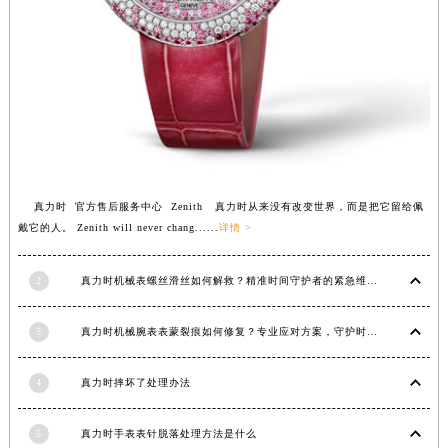
福建省莆田市城厢区霞林街道荔华东大道真力时售后服务中心（需提前预约）
福建省三明市三元区东乾二路真力时售后服务中心（需提前预约）
福建省漳州市龙文区步港路真力时售后服务中心（需提前预约）
江苏省常州市新北区龙锦路1590号现代传媒中心5号楼10层1008室真力时售后服务中心（需提前预约）
江苏省淮安市清江浦区淮海北路真力时售后服务中心（需提前预约）
江苏省连云港市海州区通灌北路真力时售后服务中心（需提前预约）
江苏省南京市秦淮区中山南路1号南京中心22层22-C1-C3室真力时售后服务中心（需提前预约）
真力时 官方售后服务中心 Zenith 真力时从来没有改变世界，而是把它留给佩
江苏省宿迁市宿城区西湖路真力时售后服务中心（需提前预约）
戴它的人。 Zenith will never chang......
详情 >
江苏省泰州市海陵区永定东路399号置地商务中心东塔（华润万象城）17层1706室真力时售后服务中心（需提前预约）
江苏省徐州市鼓楼区淮海东路29号苏宁广场IFC国际金融中心35层3508室真力时售后服务中心（需提前预约）
2
真力时机械表螺丝滑丝如何解救？精准时间守护者的紧急维修指南
江苏省盐城市盐都区世纪大道5号盐城金融城写字楼1号楼16层1604室真力时售后服务中心（需提前预约）
江苏省扬州市邗江区国展路29号星耀天地写字楼1号楼18层1803室真力时售后服务中心（需提前预约）
3
真力时机械腕表表蒙裂痕如何修复？专业应对方案，守护时间之美
江苏省镇江市京口区中山东路真力时售后服务中心（需提前预约）
4
真力时摔坏了处理办法
江西省抚州市临川区赣东大道真力时售后服务中心（需提前预约）
江西省赣州市章贡区文清路真力时售后服务中心（需提前预约）
5
真力时手表表针脱落处理方法是什么
江西省吉安市吉州区井冈山大道真力时售后服务中心（需提前预约）