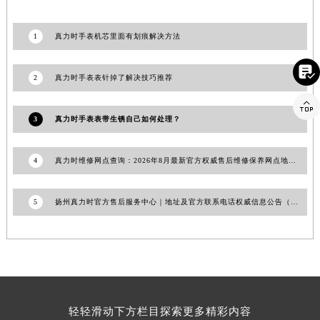
山东省威海市环翠区新威海路89号振华商厦一楼名表维修真力时售后服务中心（需提前预约）
山东省潍坊市奎文区东风东街真力时售后服务中心（需提前预约）
1
真力时手表机芯里面有划痕解决方法
山东省枣庄市滕州市北辛路与善国路交叉口真力时售后服务中心（需提前预约）

山东省淄博市张店区金晶大道真力时售后服务中心（需提前预约）
2
真力时手表表针掉了解决技巧推荐
上海市黄浦区南京东路299号宏伊国际广场写字楼8层806室真力时售后服务中心（需提前预约）

上海市徐汇区虹桥路3号港汇中心2座37层3705室真力时售后服务中心（需提前预约）
3
真力时手表表带生锈自己如何处理？
浙江省杭州市上城区钱江路1366号华润大厦A座5层503-5室真力时售后服务中心（需提前预约）
浙江省湖州市吴兴区劳动路真力时售后服务中心（需提前预约）
4
真力时维修网点查询：2026年8月最新官方权威售后维修保养网点地址信息公示通告
浙江省嘉兴市南湖区广益路705号嘉兴世界贸易中心A座13层1304室真力时售后服务中心（需提前预约）
浙江省金华市金东区东市南街777号金华万达广场4号楼22楼2209室真力时售后服务中心（需提前预约）
5
扬州真力时官方售后服务中心｜地址及官方联系电话权威信息公告（2026年7月最新）
浙江省丽水市莲都区解放街真力时售后服务中心（需提前预约）
浙江省宁波市江北区大闸南路500号来福士广场办公楼20层2009室真力时售后服务中心（需提前预约）
浙江省衢州市柯城区上街真力时售后服务中心（需提前预约）
浙江省绍兴市越城区胜利东路379号世茂天际中心写字楼8层805室真力时售后服务中心（需提前预约）
浙江省舟山市定海区解放东路真力时售后服务中心（需提前预约）
轻轻滑动下方栏目探索更多精彩内容
澳门特别行政区大堂区议事亭前地（新马路）真力时售后服务中心（需提前预约）