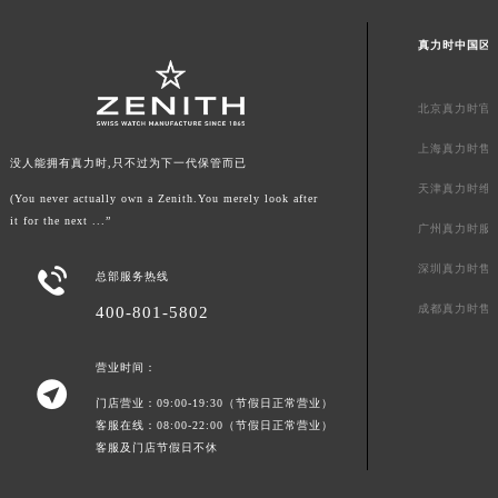
澳门特别行政区风顺堂区南湾大马路真力时售后服务中心（需提前预约）
真力时中国区
澳门特别行政区花地玛堂区关闸广场真力时售后服务中心（需提前预约）
澳门特别行政区花王堂区大三巴商圈真力时售后服务中心（需提前预约）
北京真力时官
澳门特别行政区嘉模堂区官也街真力时售后服务中心（需提前预约）
澳门省路氹城市金光大道真力时售后服务中心（需提前预约）
上海真力时售
没人能拥有真力时,只不过为下一代保管而已
澳门特别行政区望德堂区塔石广场真力时售后服务中心（需提前预约）
天津真力时维
(You never actually own a Zenith.You merely look after
福建省福州市鼓楼区五四路128-1号恒力城写字楼15层03室真力时售后服务中心（需提前预约）
it for the next ...”
广州真力时服
福建省厦门市思明区湖滨东路95号万象城华润大厦B座11层1104室真力时售后服务中心（需提前预约）
深圳真力时售
广东省潮州市潮安区新风路与潮汕路交汇处真力时售后服务中心（需提前预约）

总部服务热线
广东省广州市天河区天河路230号万菱汇国际中心A塔7层704室真力时售后服务中心（需提前预约）
成都真力时售
400-801-5802
广东省广州市越秀区环市东路371-375号世界贸易中心大厦南塔15层1507室真力时售后服务中心（需提前预约）
广东省河源市源城区越王大道真力时售后服务中心（需提前预约）
营业时间：

广东省惠州市惠城区江北文昌一路7号华贸大厦1座30层3005室真力时售后服务中心（需提前预约）
门店营业：09:00-19:30（节假日正常营业）
客服在线：08:00-22:00（节假日正常营业）
广东省江门市蓬江区广场西路真力时售后服务中心（需提前预约）
客服及门店节假日不休
广东省揭阳市榕城进贤门步行街真力时售后服务中心（需提前预约）
广东省茂名市电白区水东街道迎宾大道真力时售后服务中心（需提前预约）