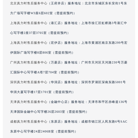
北京真力时售后服务中心
（王府井店）服务地址：北京市东城区东长安街1号东
吉林省辽源市龙山区人民大街真力时售后服务中心（需提前预约）
方广场写字楼W3座6层602室（需提前预约）
吉林省梅河口市新华街道梅河大街真力时售后服务中心（需提前预约）
上海真力时售后服务中心
（港汇店）服务地址：上海市徐汇区虹桥路3号港汇中
吉林省四平市铁东区紫气大路与南九经街交汇处真力时售后服务中心（需提前预约）
吉林省松原市宁江区五环大街真力时售后服务中心（需提前预约）
心写字楼2座37层3705室（需提前预约）
吉林省通化市东昌区环通乡江南大街真力时售后服务中心（需提前预约）
上海真力时售后服务中心
（宏伊店）服务地址：上海市黄浦区南京东路299号宏
吉林省延边市延吉市解放路真力时售后服务中心（需提前预约）
伊国际广场写字楼8层806室（需提前预约）
辽宁省鞍山市铁东区站前街真力时售后服务中心（需提前预约）
广州真力时售后服务中心
（万菱店）服务地址：广州市天河区天河路230号万菱
辽宁省本溪市平山区胜利路真力时售后服务中心（需提前预约）
汇国际中心写字楼A塔7层704室（需提前预约）
辽宁省朝阳市双塔区新华路真力时售后服务中心（需提前预约）
深圳真力时售后服务中心
（华润店）服务地址：深圳市罗湖区深南东路5001号
辽宁省丹东市振兴区七经街真力时售后服务中心（需提前预约）
华润大厦写字楼17层1701室（需提前预约）
辽宁省抚顺市新抚区东一路真力时售后服务中心（需提前预约）
辽宁省阜新市海州区解放大街真力时售后服务中心（需提前预约）
天津真力时售后服务中心
（金融中心店）服务地址：天津市和平区赤峰道136号
辽宁省葫芦岛市连山区中央路真力时售后服务中心（需提前预约）
天津国际金融中心写字楼26层2603室（需提前预约）
辽宁省锦州市古塔区中央大街真力时售后服务中心（需提前预约）
成都真力时售后服务中心
（东原店）服务地址：成都市锦江区人民东路6号SAC
辽宁省辽阳市白塔区新运大街真力时售后服务中心（需提前预约）
东原中心写字楼24层2406B室（需提前预约）
辽宁省盘锦市兴隆台区石油大街真力时售后服务中心（需提前预约）