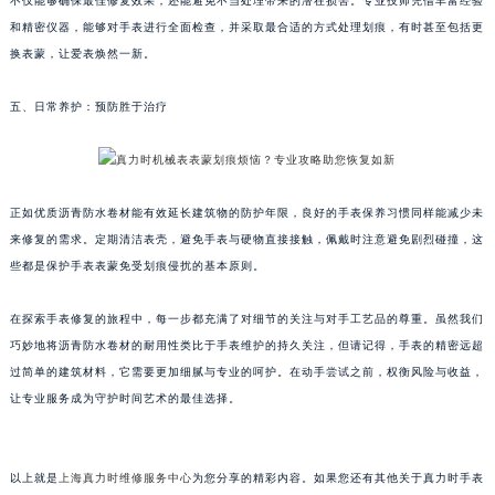
不仅能够确保最佳修复效果，还能避免不当处理带来的潜在损害。专业技师凭借丰富经验
苏州市苏州工业园区星港街199号苏州中心办公楼C座22层08室（需提前预约）
和精密仪器，能够对手表进行全面检查，并采取最合适的方式处理划痕，有时甚至包括更
武汉市江汉区解放大道686号世界贸易大厦38层09室（需提前预约）
换表蒙，让爱表焕然一新。
南宁市青秀区金湖路59号地王大厦12楼1224室（需提前预约）
五、日常养护：预防胜于治疗
合肥市蜀山区潜山路111号万象城华润大厦B座12楼03室（需提前预约）
泉州市丰泽区宝洲路729号浦西万达中心写字楼A座7楼709室（需提前预约）
青岛市南区山东路6号华润大厦B座22层04室（需提前预约）
烟台市芝罘区胜利路139号万达金融中心A座907室（需提前预约）
正如优质沥青防水卷材能有效延长建筑物的防护年限，良好的手表保养习惯同样能减少未
长春市朝阳区西安大路727号中银大厦A座(旺进大厦)18层09室（需提前预约）
来修复的需求。定期清洁表壳，避免手表与硬物直接接触，佩戴时注意避免剧烈碰撞，这
些都是保护手表表蒙免受划痕侵扰的基本原则。
贵阳市南明区都司高架桥路33号亨特国际金融中心14楼14D（需提前预约）
昆明市盘龙区北京路928号同德昆明广场写字楼10层06室（需提前预约）
在探索手表修复的旅程中，每一步都充满了对细节的关注与对手工艺品的尊重。虽然我们
石家庄市长安区中山东路39号勒泰中心写字楼B座13层07室（需提前预约）
巧妙地将沥青防水卷材的耐用性类比于手表维护的持久关注，但请记得，手表的精密远超
西安市碑林区南关正街88号华侨城长安国际中心E座6楼10室（需提前预约）
过简单的建筑材料，它需要更加细腻与专业的呵护。在动手尝试之前，权衡风险与收益，
海口市龙华区金贸东路5号海口华润大厦B座17层1707室（需提前预约）
让专业服务成为守护时间艺术的最佳选择。
唐山市路南区新华东道100号万达广场写字楼A座10层1002室（需提前预约）
台州市椒江区东海大道1800号腾达中心东1幢20楼2002室（需提前预约）
以上就是
上海真力时维修服务中心
为您分享的精彩内容。如果您还有其他关于真力时手表
内蒙古自治区呼和浩特市玉泉区大学西街70号华润万象城写字楼（鄂尔多斯大厦）23层2326室（需提前预约）