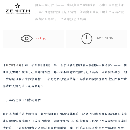
他多年的老伙计——一块经典真力时机械表，心中却因表盘上那
徐州市鼓楼区淮海东路29号苏宁广场IFC国际金融中心写字楼35层3508室（需提前预约）
几道不经意的划痕泛起了涟漪。望着窗外建筑工地上忙碌铺设的
扬州市邗江区国展路29号星耀天地写字楼1号楼18层1803室（需提前预约）
沥青防水卷材，一个奇思妙想悄然萌…
盐城市盐都区世纪大道5号盐城金融城写字楼1号楼16层1604室（需提前预约）
泰州市海陵区永定东路399号置地商务中心东塔写字楼（华润万象城）17层1706室（需提前预约）

宁波市江北区大闸南路500号来福士广场办公楼20层2009室（需提前预约）
443 次
2024-09-20
杭州市上城区钱江路1366号华润大厦写字楼A座5层503-5室（需提前预约）
金华市金东区东市南街777号金华万达广场写字楼4号楼22层2209室（需提前预约）
绍兴市越城区胜利东路379号世茂天际中心写字楼8层805室（需提前预约）
【
真力时保养
】在一个风和日丽的下午，老李轻轻地擦拭着陪伴他多年的老伙计——一块
嘉兴市南湖区广益路705号嘉兴世界贸易中心写字楼A座13层1304室（需提前预约）
经典真力时机械表，心中却因表盘上那几道不经意的划痕泛起了涟漪。望着窗外建筑工地
南昌市红谷滩新区红谷中大道998号绿地双子塔（中央广场）A1座办公楼14层07室（需提前预约）
上忙碌铺设的沥青防水卷材，一个奇思妙想悄然萌芽：若手表的保护也能如这坚固的防水
屏障般无懈可击，该有多好？
济南市历下区经十路11111号华润中心写字楼（万象城）15层1508室（需提前预约）
广州市天河区天河路230号万菱汇国际中心写字楼A塔7层704室（需提前预约）
一、诊断伤痕：细察与评估
广州市越秀区环市东路371-375号世界贸易中心大厦南塔写字楼15层07室（需提前预约）
深圳市罗湖区深南东路5001号华润大厦写字楼17层1701室（需提前预约）
面对真力时手表上的划痕，首要步骤是仔细检查其程度。轻微的划痕或许只需简单的抛光
惠州市惠城区江北文昌一路7号华贸大厦写字楼1座30层05室（需提前预约）
处理即可恢复光泽；而较深的痕迹，则需更细致的方法来修复，以免损伤表盘或影响读时
厦门市思明区湖滨东路95号华润大厦写字楼B座11层1104室（需提前预约）
清晰度。正如铺设沥青防水卷材前需精确测量，我们对手表的修复也应始于精准的诊断。