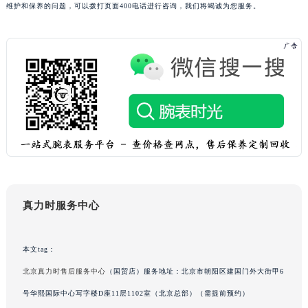
维护和保养的问题，可以拨打页面400电话进行咨询，我们将竭诚为您服务。
甘肃省兰州市七里河区西津西路16号兰州中心写字楼21层2102室（需提前预约）
重庆市解放碑渝中区民权路28号英利国际金融中心写字楼20层01室（需提前预约）
黑龙江省大庆市萨尔图区会战大街真力时售后服务中心（需提前预约）
黑龙江省鹤岗市向阳区红军路真力时售后服务中心（需提前预约）
黑龙江省黑河市爱辉区中央街真力时售后服务中心（需提前预约）
黑龙江省鸡西市鸡冠区红军路真力时售后服务中心（需提前预约）
黑龙江省佳木斯市向阳区长安路真力时售后服务中心（需提前预约）
黑龙江省牡丹江市东安区太平路真力时售后服务中心（需提前预约）
黑龙江省七台河市桃山区大同街真力时售后服务中心（需提前预约）
黑龙江省齐齐哈尔市龙沙区龙华路真力时售后服务中心（需提前预约）
真力时服务中心
黑龙江省双鸭山市尖山区新兴大街真力时售后服务中心（需提前预约）
黑龙江省绥化市北林区新华街与康庄路交叉口真力时售后服务中心（需提前预约）
黑龙江省伊春市伊美区通河路真力时售后服务中心（需提前预约）
本文tag：
吉林省白城市洮北区明仁南街真力时售后服务中心（需提前预约）
北京真力时售后服务中心
（国贸店）服务地址：北京市朝阳区建国门外大街甲6
吉林省白山市浑江区浑江大街真力时售后服务中心（需提前预约）
号华熙国际中心写字楼D座11层1102室（北京总部）（需提前预约）
吉林省吉林市船营区河南街真力时售后服务中心（需提前预约）