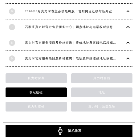
江西省景德镇市珠山区珠山中路真力时售后服务中心（需提前预约）
6
2026年6月真力时表主必读最终版：售后网点迁移与新开业
江西省九江市浔阳区浔阳路真力时售后服务中心（需提前预约）
江西省南昌市红谷滩新区红谷中大道998号绿地双子塔（中央广场）A1座办公楼14层1407室真力时售后服务中心（需提前预约）
7
石家庄真力时官方售后服务中心｜网点地址与电话权威信息公示（2026年6月最新）
江西省萍乡市安源区萍安北大道与康庄路交叉口真力时售后服务中心（需提前预约）
江西省上饶市信州区滨江西路真力时售后服务中心（需提前预约）
8
真力时官方服务项目及价格查询｜维修地址及客服电话权威信息通告（2026年7月最新）
江西省新余市渝水区北湖西路真力时售后服务中心（需提前预约）
江西省宜春市袁州区中山中路真力时售后服务中心（需提前预约）
9
真力时官方服务项目及价格查询｜电话及详细维修地址权威信息通知（2026年7月最新）
江西省鹰潭市月湖区胜利东路真力时售后服务中心（需提前预约）
山东省德州市德城区东风中路真力时售后服务中心（需提前预约）
真力时保养
真力时售后
山东省东营市东营区济南路真力时售后服务中心（需提前预约）
山东省济南市历下区经十路11111号华润中心写字楼（万象城）15层1508室真力时售后服务中心（需提前预约）
表冠磕碰
地址
山东省济宁市任城区太白楼路真力时售后服务中心（需提前预约）
真力时维修
真力时，后盖生锈
山东省莱芜市文化南路8号银座商城名表维修一楼名表维修真力时售后服务中心（需提前预约）
山东省临沂市兰山区解放路真力时售后服务中心（需提前预约）
山东省日照市东港区烟台路真力时售后服务中心（需提前预约）
随机推荐
山东省泰安市泰山区财源街道泰山大街真力时售后服务中心（需提前预约）