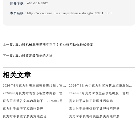
服务专线：
400-801-5802
辽宁省铁岭市银州区南马路真力时售后服务中心（需提前预约）
本页链接：
http://www.zenithfw.com/problems/shanghai/2081.html
辽宁省营口市站前区市府路与渤海大街交叉口真力时售后服务中心（需提前预约）
辽宁省沈阳市沈河区中街路137号亨得利名表维修授权店1楼真力时售后服务中心（需提前预约）
辽宁省沈阳市沈河区中街路83号亨得利名表维修授权店1楼真力时售后服务中心（需提前预约）
北京市朝阳区建国门外大街甲6号华熙国际中心D座11层1102室真力时售后服务中心（北京总部）（需提前预约）
上一篇:
真力时机械腕表星期不动了？专业技巧助你轻松修复
北京市东城区东长安街1号王府井东方广场W3座6层602室真力时售后服务中心（需提前预约）
下一篇:
真力时鉴定最简单的方法
河北省保定市竞秀区朝阳北大街北国先天下真力时售后服务中心（需提前预约）
内蒙古自治区阿拉善盟市左旗土尔扈特大街真力时售后服务中心（需提前预约）
相关文章
内蒙古自治区巴彦淖尔市临河区新华街真力时售后服务中心（需提前预约）
内蒙古自治区包头市青山区幸福路甲3号王府井百货名表维修真力时售后服务中心（需提前预约）
2026年6月真力时表主完整补充须知：官方售后网点迁移与新设
2026年6月关于真力时官方售后维修及保养中心网点搬迁与新增的公告
内蒙古自治区赤峰市红山区哈达街真力时售后服务中心（需提前预约）
2026年6月真力时表友必备文本内容：官方保养维修中心搬迁及新开列表
2026年6月真力时表主必读最终版：售后网点迁移与新开业
内蒙古自治区鄂尔多斯市东胜区伊金霍洛街真力时售后服务中心（需提前预约）
官方正式通告文本内容如下：2026年5月真力时官方维修中心及保养点调整
真力时手表脏了处理技巧集锦
真力时手表脏了应该咋处理
真力时手表表针掉了处理技巧详解
内蒙古自治区呼伦贝尔市海拉尔区中央街真力时售后服务中心（需提前预约）
真力时手表脏了解决方法盘点
真力时手表表针脱落解决办法详解
内蒙古自治区通辽市科尔沁区明仁大街真力时售后服务中心（需提前预约）
内蒙古自治区乌海市海勃湾区人民南路真力时售后服务中心（需提前预约）
内蒙古自治区乌兰察布市集宁区恩和大街真力时售后服务中心（需提前预约）