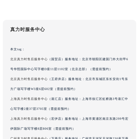
辽宁省鞍山市铁东区站前街真力时售后服务中心（需提前预约）
辽宁省本溪市平山区胜利路真力时售后服务中心（需提前预约）
辽宁省朝阳市双塔区新华路真力时售后服务中心（需提前预约）
真力时服务中心
辽宁省丹东市振兴区七经街真力时售后服务中心（需提前预约）
辽宁省抚顺市新抚区东一路真力时售后服务中心（需提前预约）
本文tag：
辽宁省阜新市海州区解放大街真力时售后服务中心（需提前预约）
辽宁省葫芦岛市连山区中央路真力时售后服务中心（需提前预约）
北京真力时售后服务中心
（国贸店）服务地址：北京市朝阳区建国门外大街甲6
辽宁省锦州市古塔区中央大街真力时售后服务中心（需提前预约）
号华熙国际中心写字楼D座11层1102室（北京总部）（需提前预约）
辽宁省辽阳市白塔区新运大街真力时售后服务中心（需提前预约）
北京真力时售后服务中心
（王府井店）服务地址：北京市东城区东长安街1号东
辽宁省盘锦市兴隆台区石油大街真力时售后服务中心（需提前预约）
方广场写字楼W3座6层602室（需提前预约）
辽宁省铁岭市银州区南马路真力时售后服务中心（需提前预约）
上海真力时售后服务中心
（港汇店）服务地址：上海市徐汇区虹桥路3号港汇中
辽宁省营口市站前区市府路与渤海大街交叉口真力时售后服务中心（需提前预约）
心写字楼2座37层3705室（需提前预约）
辽宁省沈阳市沈河区中街路137号亨得利名表维修授权店1楼真力时售后服务中心（需提前预约）
上海真力时售后服务中心
（宏伊店）服务地址：上海市黄浦区南京东路299号宏
辽宁省沈阳市沈河区中街路83号亨得利名表维修授权店1楼真力时售后服务中心（需提前预约）
北京市朝阳区建国门外大街甲6号华熙国际中心D座11层1102室真力时售后服务中心（北京总部）（需提前预约）
伊国际广场写字楼8层806室（需提前预约）
北京市东城区东长安街1号王府井东方广场W3座6层602室真力时售后服务中心（需提前预约）
广州真力时售后服务中心
（万菱店）服务地址：广州市天河区天河路230号万菱