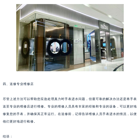
烟台市芝罘区胜利路139号万达金融中心A座907室（需提前预约）
长春市朝阳区西安大路727号中银大厦A座(旺进大厦)18层09室（需提前预约）
贵阳市南明区都司高架桥路33号亨特国际金融中心14楼14D（需提前预约）
昆明市盘龙区北京路928号同德昆明广场写字楼10层06室（需提前预约）
石家庄市长安区中山东路39号勒泰中心写字楼B座13层07室（需提前预约）
西安市碑林区南关正街88号华侨城长安国际中心E座6楼10室（需提前预约）
海口市龙华区金贸东路5号海口华润大厦B座17层1707室（需提前预约）
唐山市路南区新华东道100号万达广场写字楼A座10层1002室（需提前预约）
台州市椒江区东海大道1800号腾达中心东1幢20楼2002室（需提前预约）
四、送修专业维修店
内蒙古自治区呼和浩特市玉泉区大学西街70号华润万象城写字楼（鄂尔多斯大厦）23层2326室（需提前预约）
甘肃省兰州市七里河区西津西路16号兰州中心写字楼21层2102室（需提前预约）
尽管上述方法可以帮助您应急处理真力时手表进水问题，但最可靠的解决办法还是将手表
重庆市解放碑渝中区民权路28号英利国际金融中心写字楼20层01室（需提前预约）
送至专业的维修店进行维修。专业的维修人员具有丰富的经验和专业的设备，可以更好地
黑龙江省大庆市萨尔图区会战大街真力时售后服务中心（需提前预约）
修复您的手表，并确保其正常运行。在送修前，记得告诉维修人员手表进水的情况，以便
黑龙江省鹤岗市向阳区红军路真力时售后服务中心（需提前预约）
他们更好地进行检修。
黑龙江省黑河市爱辉区中央街真力时售后服务中心（需提前预约）
结语：
黑龙江省鸡西市鸡冠区红军路真力时售后服务中心（需提前预约）