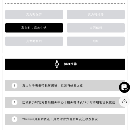
浙江省杭州市上城区钱江路1366号华润大厦A座5层503-5室真力时售后服务中心（需提前预约）
浙江省湖州市吴兴区劳动路真力时售后服务中心（需提前预约）
真力时保养
真力时维修
浙江省嘉兴市南湖区广益路705号嘉兴世界贸易中心A座13层1304室真力时售后服务中心（需提前预约）
真力时，后盖生锈
表冠磕碰
浙江省金华市金东区东市南街777号金华万达广场4号楼22楼2209室真力时售后服务中心（需提前预约）
浙江省丽水市莲都区解放街真力时售后服务中心（需提前预约）
真力时售后
地址
浙江省宁波市江北区大闸南路500号来福士广场办公楼20层2009室真力时售后服务中心（需提前预约）
浙江省衢州市柯城区上街真力时售后服务中心（需提前预约）
浙江省绍兴市越城区胜利东路379号世茂天际中心写字楼8层805室真力时售后服务中心（需提前预约）
随机推荐
浙江省舟山市定海区解放东路真力时售后服务中心（需提前预约）
澳门特别行政区大堂区议事亭前地（新马路）真力时售后服务中心（需提前预约）

1
真力时手表表带损坏揭秘：原因与修复之道
澳门特别行政区风顺堂区南湾大马路真力时售后服务中心（需提前预约）
澳门特别行政区花地玛堂区关闸广场真力时售后服务中心（需提前预约）

2
盐城真力时官方售后服务中心｜服务电话及24小时详细地址权威信息公告（2026年7月最新）
澳门特别行政区花王堂区大三巴商圈真力时售后服务中心（需提前预约）
澳门特别行政区嘉模堂区官也街真力时售后服务中心（需提前预约）
3
2026年6月新鲜资讯：真力时官方售后网点迁移及新设
澳门省路氹城市金光大道真力时售后服务中心（需提前预约）
澳门特别行政区望德堂区塔石广场真力时售后服务中心（需提前预约）