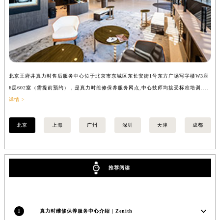
安徽省黄山市屯溪区黄山西路真力时售后服务中心（需提前预约）
安徽省六安市金安区解放中路真力时售后服务中心（需提前预约）
安徽省马鞍山市雨山区湖南西路真力时售后服务中心（需提前预约）
安徽省宿州市埇桥区人民中路真力时售后服务中心（需提前预约）
安徽省铜陵市铜官区石城大道真力时售后服务中心（需提前预约）
北京王府井真力时售后服务中心位于北京市东城区东长安街1号东方广场写字楼W3座
上
安徽省芜湖市镜湖区中山路步行街真力时售后服务中心（需提前预约）
6层602室（需提前预约），是真力时维修保养服务网点,中心技师均接受标准培训....
8
安徽省宣城市宣州区叠嶂西路真力时售后服务中心（需提前预约）
详情 >
提
福建省龙岩市新罗区九一南路真力时售后服务中心（需提前预约）
福建省南平市建阳区人民西路真力时售后服务中心（需提前预约）
北京
上海
广州
深圳
天津
成都
福建省宁德市蕉城区天湖东路真力时售后服务中心（需提前预约）
福建省莆田市城厢区霞林街道荔华东大道真力时售后服务中心（需提前预约）
福建省三明市三元区东乾二路真力时售后服务中心（需提前预约）
推荐阅读
福建省漳州市龙文区步港路真力时售后服务中心（需提前预约）
江苏省常州市新北区龙锦路1590号现代传媒中心5号楼10层1008室真力时售后服务中心（需提前预约）
江苏省淮安市清江浦区淮海北路真力时售后服务中心（需提前预约）
1
真力时维修保养服务中心介绍 | Zenith
江苏省连云港市海州区通灌北路真力时售后服务中心（需提前预约）