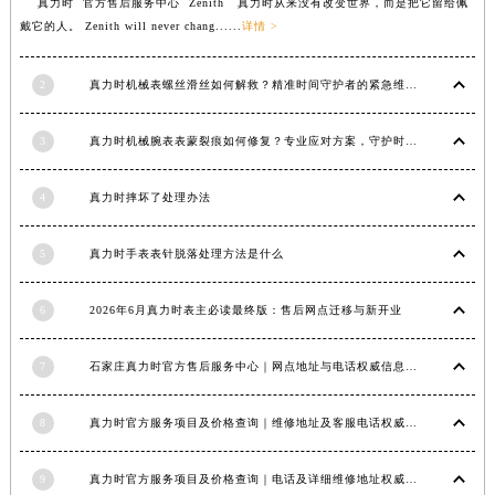
真力时 官方售后服务中心 Zenith 真力时从来没有改变世界，而是把它留给佩
江西省宜春市袁州区中山中路真力时售后服务中心（需提前预约）
戴它的人。 Zenith will never chang......
详情 >
江西省鹰潭市月湖区胜利东路真力时售后服务中心（需提前预约）
山东省德州市德城区东风中路真力时售后服务中心（需提前预约）
2
真力时机械表螺丝滑丝如何解救？精准时间守护者的紧急维修指南
山东省东营市东营区济南路真力时售后服务中心（需提前预约）
3
真力时机械腕表表蒙裂痕如何修复？专业应对方案，守护时间之美
山东省济南市历下区经十路11111号华润中心写字楼（万象城）15层1508室真力时售后服务中心（需提前预约）
山东省济宁市任城区太白楼路真力时售后服务中心（需提前预约）
4
真力时摔坏了处理办法
山东省莱芜市文化南路8号银座商城名表维修一楼名表维修真力时售后服务中心（需提前预约）
山东省临沂市兰山区解放路真力时售后服务中心（需提前预约）
5
真力时手表表针脱落处理方法是什么
山东省日照市东港区烟台路真力时售后服务中心（需提前预约）
山东省泰安市泰山区财源街道泰山大街真力时售后服务中心（需提前预约）
6
2026年6月真力时表主必读最终版：售后网点迁移与新开业
山东省威海市环翠区新威海路89号振华商厦一楼名表维修真力时售后服务中心（需提前预约）
山东省潍坊市奎文区东风东街真力时售后服务中心（需提前预约）
7
石家庄真力时官方售后服务中心｜网点地址与电话权威信息公示（2026年6月最新）
山东省枣庄市滕州市北辛路与善国路交叉口真力时售后服务中心（需提前预约）
8
真力时官方服务项目及价格查询｜维修地址及客服电话权威信息通告（2026年7月最新）
山东省淄博市张店区金晶大道真力时售后服务中心（需提前预约）
上海市黄浦区南京东路299号宏伊国际广场写字楼8层806室真力时售后服务中心（需提前预约）
9
真力时官方服务项目及价格查询｜电话及详细维修地址权威信息通知（2026年7月最新）
上海市徐汇区虹桥路3号港汇中心2座37层3705室真力时售后服务中心（需提前预约）