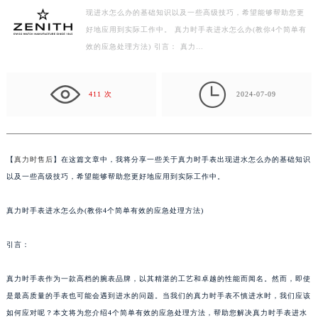
现进水怎么办的基础知识以及一些高级技巧，希望能够帮助您更
金华市金东区东市南街777号金华万达广场写字楼4号楼22层2209室（需提前预约）
好地应用到实际工作中。 真力时手表进水怎么办(教你4个简单有
绍兴市越城区胜利东路379号世茂天际中心写字楼8层805室（需提前预约）
效的应急处理方法) 引言： 真力…
嘉兴市南湖区广益路705号嘉兴世界贸易中心写字楼A座13层1304室（需提前预约）
南昌市红谷滩新区红谷中大道998号绿地双子塔（中央广场）A1座办公楼14层07室（需提前预约）

济南市历下区经十路11111号华润中心写字楼（万象城）15层1508室（需提前预约）
411 次
2024-07-09
广州市天河区天河路230号万菱汇国际中心写字楼A塔7层704室（需提前预约）
广州市越秀区环市东路371-375号世界贸易中心大厦南塔写字楼15层07室（需提前预约）
深圳市罗湖区深南东路5001号华润大厦写字楼17层1701室（需提前预约）
【
真力时售后
】在这篇文章中，我将分享一些关于真力时手表出现进水怎么办的基础知识
惠州市惠城区江北文昌一路7号华贸大厦写字楼1座30层05室（需提前预约）
以及一些高级技巧，希望能够帮助您更好地应用到实际工作中。
厦门市思明区湖滨东路95号华润大厦写字楼B座11层1104室（需提前预约）
真力时手表进水怎么办(教你4个简单有效的应急处理方法)
福州市鼓楼区五四路128-1号恒力城写字楼15层03室（需提前预约）
成都市锦江区人民东路6号SAC东原中心写字楼24层2406B室（需提前预约）
引言：
重庆市江北区观音桥步行街2号融恒时代广场写字楼9层902室（需提前预约）
长沙市芙蓉区定王台街道建湘路393号世茂环球金融中心写字楼（芙蓉广场）10层13室（需提前预约）
真力时手表作为一款高档的腕表品牌，以其精湛的工艺和卓越的性能而闻名。然而，即使
郑州市二七区铭功路10号华润大厦写字楼29层2905室（需提前预约）
是最高质量的手表也可能会遇到进水的问题。当我们的真力时手表不慎进水时，我们应该
太原市迎泽区解放路15号亨得利名表服务中心（品牌授权店）3层整层（需提前预约）
如何应对呢？本文将为您介绍4个简单有效的应急处理方法，帮助您解决真力时手表进水