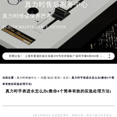
真力时售后服务中心
2026年8月真力时全国官方售后客户服务热线：400-801-5802
真力时官方全国统一服务热线400-801-5802，服务覆盖中国大陆、香港、澳门、台湾全部区域（非大陆需加拨“+86”）
真力时维修保养服务
2026年8月真力时售后服务中心最新网点地址：
ZENITH MAINTENANCE CENTER
北京市朝阳区建国门外大街甲6号华熙国际中心写字楼D座11层1102室（北京总部）（需提前预约）
北京市东城区东长安街1号东方广场写字楼W3座6层602室（需提前预约）
天津市和平区赤峰道136号天津国际金融中心写字楼26层2603室（需提前预约）
上海市徐汇区虹桥路3号港汇中心写字楼2座37层3705室（需提前预约）
▲
官网公告>
上海市黄浦区南京东路299号宏伊国际广场写字楼8层806室（需提前预约）
▼
南京市秦淮区中山南路1号（新街口）南京中心写字楼22层C1-1室（需提前预约）
常州市新北区龙锦路1590号现代传媒中心写字楼5号楼10层1008室（需提前预约）
当前位置：
真力时维修中心
>
问题/知识/资讯
>
北京
> 真力时手表进水怎么办(教你4个简
徐州市鼓楼区淮海东路29号苏宁广场IFC国际金融中心写字楼35层3508室（需提前预约）
单有效的应急处理方法)
扬州市邗江区国展路29号星耀天地写字楼1号楼18层1803室（需提前预约）
真力时手表进水怎么办(教你4个简单有效的应急处理方法)
盐城市盐都区世纪大道5号盐城金融城写字楼1号楼16层1604室（需提前预约）
泰州市海陵区永定东路399号置地商务中心东塔写字楼（华润万象城）17层1706室（需提前预约）
宁波市江北区大闸南路500号来福士广场办公楼20层2009室（需提前预约）
杭州市上城区钱江路1366号华润大厦写字楼A座5层503-5室（需提前预约）
【真力时售后】在这篇文章中，我将分享一些关于真力时手表出