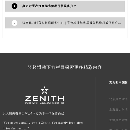
福建省福州市鼓楼区五四路128-1号恒力城写字楼15层03室真力时售后服务中心（需提前预约）
4
真力时手表打磨抛光保养价格是多少？
福建省厦门市思明区湖滨东路95号万象城华润大厦B座11层1104室真力时售后服务中心（需提前预约）
广东省潮州市潮安区新风路与潮汕路交汇处真力时售后服务中心（需提前预约）
5
济南真力时官方售后服务中心｜完整地址与售后服务热线权威信息公告（2026年7月最新）
广东省广州市天河区天河路230号万菱汇国际中心A塔7层704室真力时售后服务中心（需提前预约）
广东省广州市越秀区环市东路371-375号世界贸易中心大厦南塔15层1507室真力时售后服务中心（需提前预约）
广东省河源市源城区越王大道真力时售后服务中心（需提前预约）
广东省惠州市惠城区江北文昌一路7号华贸大厦1座30层3005室真力时售后服务中心（需提前预约）
广东省江门市蓬江区广场西路真力时售后服务中心（需提前预约）
轻轻滑动下方栏目探索更多精彩内容
广东省揭阳市榕城进贤门步行街真力时售后服务中心（需提前预约）
广东省茂名市电白区水东街道迎宾大道真力时售后服务中心（需提前预约）
真力时中国区
广东省梅州市梅江区金燕大道真力时售后服务中心（需提前预约）
广东省清远市清城区湖西路真力时售后服务中心（需提前预约）
北京真力时官
广东省汕头市龙湖区长平路真力时售后服务中心（需提前预约）
上海真力时售
广东省汕尾市城区香洲街道园林社区翠园街真力时售后服务中心（需提前预约）
没人能拥有真力时,只不过为下一代保管而已
广东省韶关市武江区芙蓉新区与老城中心交汇处真力时售后服务中心（需提前预约）
天津真力时维
(You never actually own a Zenith.You merely look after
广东省深圳市罗湖区深南东路5001号华润大厦17层1701室真力时售后服务中心（需提前预约）
it for the next ...”