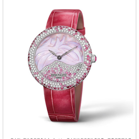
江苏省南京市秦淮区中山南路1号南京中心22层22-C1-C3室真力时售后服务中心（需提前预约）
江苏省宿迁市宿城区西湖路真力时售后服务中心（需提前预约）
江苏省泰州市海陵区永定东路399号置地商务中心东塔（华润万象城）17层1706室真力时售后服务中心（需提前预约）
江苏省徐州市鼓楼区淮海东路29号苏宁广场IFC国际金融中心35层3508室真力时售后服务中心（需提前预约）
江苏省盐城市盐都区世纪大道5号盐城金融城写字楼1号楼16层1604室真力时售后服务中心（需提前预约）
江苏省扬州市邗江区国展路29号星耀天地写字楼1号楼18层1803室真力时售后服务中心（需提前预约）
江苏省镇江市京口区中山东路真力时售后服务中心（需提前预约）
江西省抚州市临川区赣东大道真力时售后服务中心（需提前预约）
江西省赣州市章贡区文清路真力时售后服务中心（需提前预约）
江西省吉安市吉州区井冈山大道真力时售后服务中心（需提前预约）
江西省景德镇市珠山区珠山中路真力时售后服务中心（需提前预约）
江西省九江市浔阳区浔阳路真力时售后服务中心（需提前预约）
江西省南昌市红谷滩新区红谷中大道998号绿地双子塔（中央广场）A1座办公楼14层1407室真力时售后服务中心（需提前预约）
江西省萍乡市安源区萍安北大道与康庄路交叉口真力时售后服务中心（需提前预约）
江西省上饶市信州区滨江西路真力时售后服务中心（需提前预约）
江西省新余市渝水区北湖西路真力时售后服务中心（需提前预约）