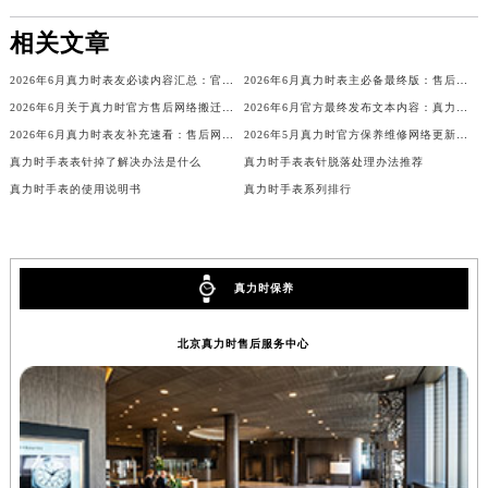
山西省吕梁市离石区永宁中路与建设街交叉口真力时售后服务中心（需提前预约）
相关文章
山西省朔州市朔城区怡西路与鄯阳西街交汇处真力时售后服务中心（需提前预约）
2026年6月真力时表友必读内容汇总：官方保养维修中心搬迁新开完整名录
2026年6月真力时表主必备最终版：售后网点迁移与新开业
山西省忻州市忻府区和平东街与七一南路交叉口真力时售后服务中心（需提前预约）
2026年6月关于真力时官方售后网络搬迁及新增的补充通知
2026年6月官方最终发布文本内容：真力时售后维修保养中心搬迁与新增事项
山西省阳泉市郊区平阳东街与新城大道交叉口真力时售后服务中心（需提前预约）
2026年6月真力时表友补充速看：售后网点迁移及新开总览（最终版）
2026年5月真力时官方保养维修网络更新补充版确认内容
山西省运城市盐湖区河东街真力时售后服务中心（需提前预约）
真力时手表表针掉了解决办法是什么
真力时手表表针脱落处理办法推荐
山西省长治市潞州区英雄中路真力时售后服务中心（需提前预约）
真力时手表的使用说明书
真力时手表系列排行
山西省太原市迎泽区迎泽街道解放路15号亨得利名表维修授权店3楼真力时售后服务中心（需提前预约）
天津市和平区赤峰道136号天津国际金融中心26层2603室真力时售后服务中心（需提前预约）
安徽省安庆市迎江区人民路真力时售后服务中心（需提前预约）
真力时保养
安徽省蚌埠市蚌山区淮河路真力时售后服务中心（需提前预约）
安徽省亳州市谯城区魏武大道真力时售后服务中心（需提前预约）
北京真力时售后服务中心
安徽省池州市贵池区长江路真力时售后服务中心（需提前预约）
安徽省滁州市琅琊区南谯北路真力时售后服务中心（需提前预约）
安徽省阜阳市颍州区颍州北路真力时售后服务中心（需提前预约）
安徽省淮北市相山区淮海路真力时售后服务中心（需提前预约）
安徽省淮南市田家庵区国庆中路真力时售后服务中心（需提前预约）