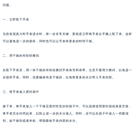
问题。
沈阳市沈河区中街路137号亨得利名表服务中心（品牌授权店）1层整层（需提前预约）
沈阳市沈河区中街路83号亨得利名表服务中心（品牌授权店）1层整层（需提前预约）
一、立即取下手表
乌鲁木齐市天山区红山路26号时代广场（CCMALL）C座17层17-B（需提前预约）
温州市鹿城区锦绣路1067号置信广场10层1015室（需提前预约）
当您发现真力时手表进水时，第一步非常关键，那就是立即将手表从手腕上取下来。这样
哈尔滨市道里区友谊西路600号富力中心T2座写字楼29层03室（需提前预约）
可以避免进一步的损坏，同时也可以让手表有更多的时间干燥。
大连市中山区人民路15号国际金融大厦7层G室（需提前预约）
二、用干燥的布轻轻擦拭
佛山市禅城区季华五路57号万科金融中心C座12层1205室（需提前预约）
东莞市东城街道鸿福东路1号民盈国贸中心T1写字楼9层907室（需提前预约）
在取下手表后，用一块干燥的布轻轻擦拭手表表壳和表带。注意不要用力擦拭，以免进一
无锡市梁溪区人民中路139号恒隆广场写字楼1座11层1104室（需提前预约）
步损坏手表。同时，也要确保布是干燥的，以免将更多的水分带入手表内部。
南通市崇川区工农路57号圆融广场写字楼16层1603室（需提前预约）
苏州市苏州工业园区星港街199号苏州中心办公楼C座22层08室（需提前预约）
三、将手表放入密封袋中
武汉市江汉区解放大道686号世界贸易大厦38层09室（需提前预约）
接下来，将手表放入一个干燥且密封性良好的袋子中。可以选择使用密封袋或者真空袋，
南宁市青秀区金湖路59号地王大厦12楼1224室（需提前预约）
将手表完全封闭起来，以防止进一步的水分侵入。同时，还可以在袋子中放入一些吸湿
合肥市蜀山区潜山路111号万象城华润大厦B座12楼03室（需提前预约）
剂，如干燥剂或者米粒，帮助吸收手表内部的水分。
泉州市丰泽区宝洲路729号浦西万达中心写字楼A座7楼709室（需提前预约）
青岛市南区山东路6号华润大厦B座22层04室（需提前预约）