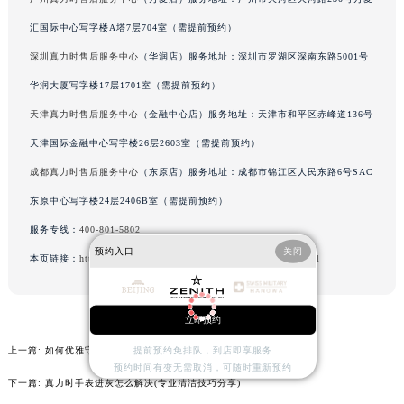
河北省保定市竞秀区朝阳北大街北国先天下真力时售后服务中心（需提前预约）
汇国际中心写字楼A塔7层704室（需提前预约）
内蒙古自治区阿拉善盟市左旗土尔扈特大街真力时售后服务中心（需提前预约）
深圳真力时售后服务中心
（华润店）服务地址：深圳市罗湖区深南东路5001号
内蒙古自治区巴彦淖尔市临河区新华街真力时售后服务中心（需提前预约）
华润大厦写字楼17层1701室（需提前预约）
内蒙古自治区包头市青山区幸福路甲3号王府井百货名表维修真力时售后服务中心（需提前预约）
天津真力时售后服务中心
（金融中心店）服务地址：天津市和平区赤峰道136号
内蒙古自治区赤峰市红山区哈达街真力时售后服务中心（需提前预约）
天津国际金融中心写字楼26层2603室（需提前预约）
内蒙古自治区鄂尔多斯市东胜区伊金霍洛街真力时售后服务中心（需提前预约）
内蒙古自治区呼伦贝尔市海拉尔区中央街真力时售后服务中心（需提前预约）
成都真力时售后服务中心
（东原店）服务地址：成都市锦江区人民东路6号SAC
内蒙古自治区通辽市科尔沁区明仁大街真力时售后服务中心（需提前预约）
东原中心写字楼24层2406B室（需提前预约）
内蒙古自治区乌海市海勃湾区人民南路真力时售后服务中心（需提前预约）
服务专线：
400-801-5802
内蒙古自治区乌兰察布市集宁区恩和大街真力时售后服务中心（需提前预约）
预约入口
关闭
本页链接：
http://www.zenithfw.com/problems/beijing/1729.html
内蒙古自治区锡林郭勒盟市锡林浩特市光明街与额尔敦路交叉口真力时售后服务中心（需提前预约）
内蒙古自治区兴安盟市乌兰浩特市兴安大街真力时售后服务中心（需提前预约）
立即预约
山西省大同市平城区迎宾街真力时售后服务中心（需提前预约）
山西省晋城市城区黄华街真力时售后服务中心（需提前预约）
上一篇:
如何优雅守护真力时：预防机芯进灰的艺术
提前预约免排队，到店即享服务
预约时间有变无需取消，可随时重新预约
山西省晋中市榆次区顺城街真力时售后服务中心（需提前预约）
下一篇:
真力时手表进灰怎么解决(专业清洁技巧分享)
山西省临汾市尧都区解放路真力时售后服务中心（需提前预约）