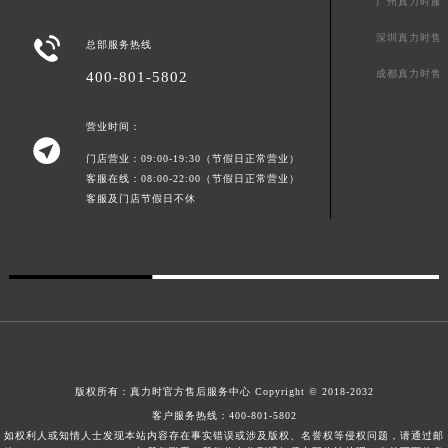
广州真力时服
广东省阳江市江城区东风一路真力时售后服务中心（需提前预约）
深圳真力时售

总部服务热线
广东省云浮市云城区金山路真力时售后服务中心（需提前预约）
成都真力时售
400-801-5802
广东省湛江市赤坎区观海北路真力时售后服务中心（需提前预约）
广东省肇庆市端州区信安大道与砚都大道交汇处真力时售后服务中心（需提前预约）
营业时间：
广西壮族自治区百色市右江区中山二路真力时售后服务中心（需提前预约）

门店营业：09:00-19:30（节假日正常营业）
广西壮族自治区北海市海城区北京路真力时售后服务中心（需提前预约）
客服在线：08:00-22:00（节假日正常营业）
广西壮族自治区崇左市江州区石景林街道友谊大道与丽川路交汇处真力时售后服务中心（需提前预约）
客服及门店节假日不休
广西壮族自治区防城港市港口区金花茶大道真力时售后服务中心（需提前预约）
广西壮族自治区贵港市港北区港城街道布山大道与仙衣路交叉口真力时售后服务中心（需提前预约）
广西壮族自治区桂林市秀峰区红岭路真力时售后服务中心（需提前预约）
广西壮族自治区河池市金城江区金城江街道朝阳路真力时售后服务中心（需提前预约）
广西壮族自治区贺州市八步区城东街道灵峰南路真力时售后服务中心（需提前预约）
广西壮族自治区来宾市兴宾区桂中大道真力时售后服务中心（需提前预约）
广西壮族自治区柳州市城中区中山中路真力时售后服务中心（需提前预约）
版权所有：
真力时官方售后服务中心
Copyright © 2018-2032
广西壮族自治区钦州市钦南区金海湾东大街真力时售后服务中心（需提前预约）
客户服务热线：
400-801-5802
如权利人或知情人士发现本站内容存在事实错误或涉及版权、名誉权等侵权问题，请通过邮
广西壮族自治区梧州市万秀区龙湖镇高旺路真力时售后服务中心（需提前预约）