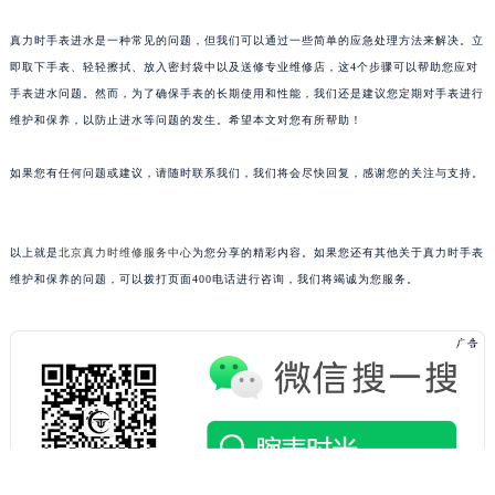
黑龙江省佳木斯市向阳区长安路真力时售后服务中心（需提前预约）
真力时手表进水是一种常见的问题，但我们可以通过一些简单的应急处理方法来解决。立
黑龙江省牡丹江市东安区太平路真力时售后服务中心（需提前预约）
即取下手表、轻轻擦拭、放入密封袋中以及送修专业维修店，这4个步骤可以帮助您应对
黑龙江省七台河市桃山区大同街真力时售后服务中心（需提前预约）
手表进水问题。然而，为了确保手表的长期使用和性能，我们还是建议您定期对手表进行
黑龙江省齐齐哈尔市龙沙区龙华路真力时售后服务中心（需提前预约）
维护和保养，以防止进水等问题的发生。希望本文对您有所帮助！
黑龙江省双鸭山市尖山区新兴大街真力时售后服务中心（需提前预约）
如果您有任何问题或建议，请随时联系我们，我们将会尽快回复，感谢您的关注与支持。
黑龙江省绥化市北林区新华街与康庄路交叉口真力时售后服务中心（需提前预约）
黑龙江省伊春市伊美区通河路真力时售后服务中心（需提前预约）
吉林省白城市洮北区明仁南街真力时售后服务中心（需提前预约）
以上就是
北京真力时维修服务中心
为您分享的精彩内容。如果您还有其他关于真力时手表
吉林省白山市浑江区浑江大街真力时售后服务中心（需提前预约）
维护和保养的问题，可以拨打页面400电话进行咨询，我们将竭诚为您服务。
吉林省吉林市船营区河南街真力时售后服务中心（需提前预约）
吉林省辽源市龙山区人民大街真力时售后服务中心（需提前预约）
吉林省梅河口市新华街道梅河大街真力时售后服务中心（需提前预约）
吉林省四平市铁东区紫气大路与南九经街交汇处真力时售后服务中心（需提前预约）
吉林省松原市宁江区五环大街真力时售后服务中心（需提前预约）
吉林省通化市东昌区环通乡江南大街真力时售后服务中心（需提前预约）
吉林省延边市延吉市解放路真力时售后服务中心（需提前预约）