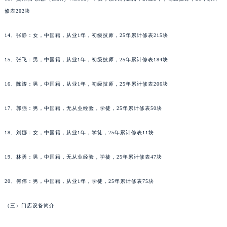
吉林省梅河口市新华街道梅河大街真力时售后服务中心（需提前预约）
修表202块
吉林省四平市铁东区紫气大路与南九经街交汇处真力时售后服务中心（需提前预约）
14、张静：女，中国籍，从业1年，初级技师，25年累计修表215块
吉林省松原市宁江区五环大街真力时售后服务中心（需提前预约）
吉林省通化市东昌区环通乡江南大街真力时售后服务中心（需提前预约）
15、张飞：男，中国籍，从业1年，初级技师，25年累计修表184块
吉林省延边市延吉市解放路真力时售后服务中心（需提前预约）
辽宁省鞍山市铁东区站前街真力时售后服务中心（需提前预约）
16、陈涛：男，中国籍，从业1年，初级技师，25年累计修表206块
辽宁省本溪市平山区胜利路真力时售后服务中心（需提前预约）
17、郭强：男，中国籍，无从业经验，学徒，25年累计修表50块
辽宁省朝阳市双塔区新华路真力时售后服务中心（需提前预约）
辽宁省丹东市振兴区七经街真力时售后服务中心（需提前预约）
18、刘娜：女，中国籍，从业1年，学徒，25年累计修表11块
辽宁省抚顺市新抚区东一路真力时售后服务中心（需提前预约）
辽宁省阜新市海州区解放大街真力时售后服务中心（需提前预约）
19、林勇：男，中国籍，无从业经验，学徒，25年累计修表47块
辽宁省葫芦岛市连山区中央路真力时售后服务中心（需提前预约）
辽宁省锦州市古塔区中央大街真力时售后服务中心（需提前预约）
20、何伟：男，中国籍，从业1年，学徒，25年累计修表75块
辽宁省辽阳市白塔区新运大街真力时售后服务中心（需提前预约）
（三）门店设备简介
辽宁省盘锦市兴隆台区石油大街真力时售后服务中心（需提前预约）
辽宁省铁岭市银州区南马路真力时售后服务中心（需提前预约）