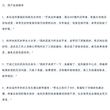
湖南省郴州市北湖区国庆北路真力时售后服务中心（需提前预约）
六、用户反馈摘录
湖南省衡阳市雁峰区解放路真力时售后服务中心（需提前预约）
1、来自温州鹿城区的陈先生评价：“手表走时偏慢，通过400预约后寄修，客服主动电话
湖南省怀化市鹤城区迎丰中路真力时售后服务中心（需提前预约）
告知进度，保养完走时恢复到每天快两秒以内，非常稳定。包装也很仔细，表带还给贴了
湖南省娄底市娄星区长青街真力时售后服务中心（需提前预约）
保护膜。”
湖南省邵阳市双清区东风路真力时售后服务中心（需提前预约）
湖南省湘潭市雨湖区莲城大道真力时售后服务中心（需提前预约）
2、杭州余杭区的李女士分享：“我的是真力时女款手表，皮带旧了想换新的。售后地址很
湖南省益阳市赫山区桃花仑路真力时售后服务中心（需提前预约）
好找，进店后工作人员耐心帮我对比了三四款颜色，最后选了原装深棕款。换完效果很满
意，服务态度也很亲切。”
湖南省永州市冷水滩区永州大道与中兴路交叉口真力时售后服务中心（需提前预约）
湖南省岳阳市岳阳楼区东茅岭路真力时售后服务中心（需提前预约）
3、宁波江北区的张先生表示：“我的手表摔了一下，表蒙裂了。送到服务中心后，维修师
湖南省张家界市永定区解放路真力时售后服务中心（需提前预约）
检测发现机芯没问题，只换了表蒙。收费透明，没有额外推销项目。第三天就通知取表，
湖南省长沙市芙蓉区建湘路393号世茂环球金融中心写字楼10层1013室真力时售后服务中心（需提前预约）
效率很好。”
湖南省株洲市芦淞区建设南路真力时售后服务中心（需提前预约）
甘肃省白银市白银区北京路真力时售后服务中心（需提前预约）
4、来自温州市外的王先生通过邮寄服务：“寄去之前打了400，客服给了详细的包裹步
骤。维修后发回时顺丰保价，收到后看到表身被擦拭得很干净。以后保养还会继续走官方
甘肃省定西市安定区解放路真力时售后服务中心（需提前预约）
渠道。”
甘肃省敦煌市沙州镇阳关中路真力时售后服务中心（需提前预约）
甘肃省合作市人民街真力时售后服务中心（需提前预约）