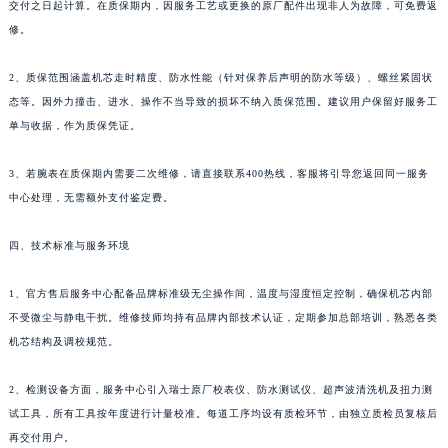
交付之日起计算。在质保期内，因服务工艺或更换的原厂配件出现非人为故障，可免费返
香港特别行政区九龙区油尖旺区弥敦道真力时售后服务中心（需提前预约）
修。
香港特别行政区铜锣湾区湾仔区轩尼诗道真力时售后服务中心（需提前预约）
河南省安阳市文峰区解放大道真力时售后服务中心（需提前预约）
2、质保范围涵盖机芯走时精度、防水性能（针对保养后声明的防水等级）、螺丝紧固状
态等。因外力撞击、进水、操作不当导致的损坏不纳入质保范围。建议用户保留好服务工
河南省鹤壁市淇滨区九州路真力时售后服务中心（需提前预约）
单与收据，作为质保凭证。
河南省济源市沁园街道济水大道真力时售后服务中心（需提前预约）
河南省焦作市解放区解放路真力时售后服务中心（需提前预约）
3、若腕表在质保期内需要二次维修，请直接联系400热线，客服将引导您返回同一服务
河南省开封市鼓楼区中山路真力时售后服务中心（需提前预约）
中心处理，无需额外支付鉴定费。
河南省洛阳市西工区中州中路与解放路交叉口真力时售后服务中心（需提前预约）
河南省漯河市源汇区交通路真力时售后服务中心（需提前预约）
四、技术标准与服务环境
河南省南阳市宛城区范蠡东路与南都路交叉口真力时售后服务中心（需提前预约）
1、官方售后服务中心配备品牌标准级无尘操作间，温度与湿度恒定控制，确保机芯内部
河南省平顶山市卫东区建设路真力时售后服务中心（需提前预约）
不受微尘与静电干扰。维修技师均持有品牌内部技术认证，定期参加总部培训，熟悉各类
河南省濮阳市大华龙区开州路绿城路交叉口真力时售后服务中心（需提前预约）
机芯结构及调校规范。
河南省三门峡市湖滨区和平路真力时售后服务中心（需提前预约）
河南省商丘市梁园区神火大道真力时售后服务中心（需提前预约）
2、检测设备方面，服务中心引入瑞士原厂校表仪、防水测试仪、超声波清洗机及扭力测
河南省新乡市红旗区人民路真力时售后服务中心（需提前预约）
试工具，所有工具按年度进行计量校准。每道工序均设有质检环节，由独立质检员复核后
再交付用户。
河南省信阳市浉河区东方红大道真力时售后服务中心（需提前预约）