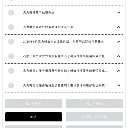
广东省佛山市禅城区季华五路57号万科金融中心C座12层1205室真力时售后服务中心（需提前预约）
4
真力时摔坏了处理办法
广东省东莞市东城街道鸿福东路1号民盈国贸中心T1写字楼9层907室真力时售后服务中心（需提前预约）
江苏省无锡市梁溪区人民中路139号恒隆广场写字楼1座11层1104室真力时售后服务中心（需提前预约）
5
真力时手表表针脱落处理方法是什么
江苏省南通市崇川区工农路57号圆融广场写字楼16层1603室真力时售后服务中心（需提前预约）
江苏省苏州市苏州工业园区 星港街199号苏州中心办公楼C座22层08室真力时售后服务中心（需提前预约）
6
2026年6月真力时表主必读最终版：售后网点迁移与新开业
湖北省武汉市江汉区解放大道686号世界贸易大厦38层09室真力时售后服务中心（需提前预约）
广西省南宁市青秀区金湖路59号地王大厦12楼1224室真力时售后服务中心（需提前预约）
7
石家庄真力时官方售后服务中心｜网点地址与电话权威信息公示（2026年6月最新）
安徽省合肥市蜀山区潜山路111号万象城华润大厦B座12楼03室真力时售后服务中心（需提前预约）
福建省泉州市丰泽区宝洲路729号浦西万达中心写字楼A座7楼709室真力时售后服务中心（需提前预约）
8
真力时官方服务项目及价格查询｜维修地址及客服电话权威信息通告（2026年7月最新）
山东省青岛市南区山东路6号华润大厦B座22层04室真力时售后服务中心（需提前预约）
9
真力时官方服务项目及价格查询｜电话及详细维修地址权威信息通知（2026年7月最新）
山东省烟台市芝罘区胜利路139号万达金融中心A座907室真力时售后服务中心（需提前预约）
吉林省长春市朝阳区西安大路727号中银大厦A座(旺进大厦)18层09室真力时售后服务中心（需提前预约）
贵州省贵阳市南明区都司高架桥路33号亨特国际金融中心14楼14D真力时售后服务中心（需提前预约）
真力时保养
真力时维修
云南省昆明市盘龙区北京路928号同德昆明广场写字楼10层06室真力时售后服务中心（需提前预约）
地址
真力时，后盖生锈
河北省石家庄市长安区中山东路39号勒泰中心写字楼B座13层07室真力时售后服务中心（需提前预约）
陕西省西安市碑林区南关正街88号华侨城长安国际中心E座6楼10室真力时售后服务中心（需提前预约）