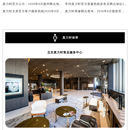
真力时官方公示：2026年8月惠州网点地址与客户服务热线最新
常州真力时官方客服热线及售后网点地址2026年8月最新通知
四川省凉山州市西昌市大巷口下街真力时售后服务中心（需提前预约）
真力时太原官方客户服务热线2026年8月最新售后网点地址电话
真力时维修网点查询：2026年8月最新官方权威售后维修保养网点地址信息公示通告
四川省泸州市江阳区治平路真力时售后服务中心（需提前预约）
四川省眉山市东坡区三苏路真力时售后服务中心（需提前预约）
四川省绵阳市涪城区翠花街真力时售后服务中心（需提前预约）
真力时保养
四川省南充市高坪区江东大道真力时售后服务中心（需提前预约）
四川省内江市东兴区汉安大道真力时售后服务中心（需提前预约）
北京真力时售后服务中心
四川省攀枝花市东区三线大道北段真力时售后服务中心（需提前预约）
四川省遂宁市船山区香林南路真力时售后服务中心（需提前预约）
四川省雅安市雨城区熊猫大道真力时售后服务中心（需提前预约）
四川省宜宾市翠屏区长翠路真力时售后服务中心（需提前预约）
四川省资阳市雁江区滨江大道一段与和平南路真力时售后服务中心（需提前预约）
四川省自贡市自流井区华商北路真力时售后服务中心（需提前预约）
西藏自治区阿里地区噶尔县北京西路真力时售后服务中心（需提前预约）
西藏自治区昌都市卡若区昌都西路真力时售后服务中心（需提前预约）
西藏自治区拉萨市城关区北京中路真力时售后服务中心（需提前预约）
西藏自治区林芝市巴宜区广东路真力时售后服务中心（需提前预约）