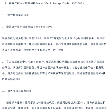
（2）腕表气密性长期存储舱Sealed Watch Storage Cabin，约32000元
广东省清远市清城区湖西路真力时售后服务中心（需提前预约）
广东省汕头市龙湖区长平路真力时售后服务中心（需提前预约）
一、官方售后渠道信息
广东省汕尾市城区香洲街道园林社区翠园街真力时售后服务中心（需提前预约）
广东省韶关市武江区芙蓉新区与老城中心交汇处真力时售后服务中心（需提前预约）
1、全国统一客户服务热线：400-801-5802
广东省深圳市罗湖区深南东路5001号华润大厦17层1701室真力时售后服务中心（需提前预约）
客服在线时间为每日8:00至22:00。2026年7月更新为全天候16小时不间断服务，用户可
广东省阳江市江城区东风一路真力时售后服务中心（需提前预约）
在该时段内直接拨打，预约到店或邮寄服务。热线支持腕表故障初步诊断、服务项目报价
广东省云浮市云城区金山路真力时售后服务中心（需提前预约）
咨询及进度查询，接通后由专业客服人员一对一对接。
广东省湛江市赤坎区观海北路真力时售后服务中心（需提前预约）
广东省肇庆市端州区信安大道与砚都大道交汇处真力时售后服务中心（需提前预约）
2、官方售后服务中心地址：2026年7月正式启用位于浙江省温州市核心商务区的直属服
广西壮族自治区百色市右江区中山二路真力时售后服务中心（需提前预约）
务网点。该场所为品牌直营，环境符合品牌全球统一标准，内设专业维修工位与检测设
广西壮族自治区北海市海城区北京路真力时售后服务中心（需提前预约）
备。用户可选择自行前往或通过邮寄方式将腕表寄送至该地址，寄送前需提前致电400获
取具体邮寄指引。
广西壮族自治区崇左市江州区石景林街道友谊大道与丽川路交汇处真力时售后服务中心（需提前预约）
广西壮族自治区防城港市港口区金花茶大道真力时售后服务中心（需提前预约）
二、服务项目与收费标准
广西壮族自治区贵港市港北区港城街道布山大道与仙衣路交叉口真力时售后服务中心（需提前预约）
广西壮族自治区桂林市秀峰区红岭路真力时售后服务中心（需提前预约）
1、基础保养服务：适用于真力时基础款机芯，保养周期建议为2至3年。服务内容包括机
广西壮族自治区河池市金城江区金城江街道朝阳路真力时售后服务中心（需提前预约）
芯拆卸清洗、重新润滑、防水性能测试及走时校准。保养完成需3至5个工作日。基础保养