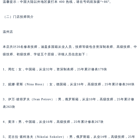
温馨提示：中国大陆以外地区拨打本 400 热线，请在号码前加拨“+86”。
武汉市江汉区解放大道686号世界贸易大厦38层09室（需提前预约）
南宁市青秀区金湖路59号地王大厦12楼1224室（需提前预约）
（二）门店技师简介
合肥市蜀山区潜山路111号万象城华润大厦B座12楼03室（需提前预约）
温州店
泉州市丰泽区宝洲路729号浦西万达中心写字楼A座7楼709室（需提前预约）
青岛市南区山东路6号华润大厦B座22层04室（需提前预约）
本店共计20名修表技师，涵盖多国籍从业人员，技师等级包含资深制表师、高级技师、中
烟台市芝罘区胜利路139号万达金融中心A座907室（需提前预约）
级技师、初级技师、学徒五个层级，详细人员信息如下：
长春市朝阳区西安大路727号中银大厦A座(旺进大厦)18层09室（需提前预约）
贵阳市南明区都司高架桥路33号亨特国际金融中心14楼14D（需提前预约）
1、周红：女，中国籍，从业32年，资深制表师，25年累计修表179块
昆明市盘龙区北京路928号同德昆明广场写字楼10层06室（需提前预约）
2、妮娜·霍斯（Nina Hoss）：女，德国籍，从业16年，高级技师，25年累计修表260块
石家庄市长安区中山东路39号勒泰中心写字楼B座13层07室（需提前预约）
西安市碑林区南关正街88号华侨城长安国际中心E座6楼10室（需提前预约）
3、伊万·彼得罗夫（Ivan Petrov）：男，俄罗斯籍，从业10年，高级技师，25年累计修
海口市龙华区金贸东路5号海口华润大厦B座17层1707室（需提前预约）
表263块
唐山市路南区新华东道100号万达广场写字楼A座10层1002室（需提前预约）
台州市椒江区东海大道1800号腾达中心东1幢20楼2002室（需提前预约）
4、黄洋：男，中国籍，从业16年，高级技师，25年累计修表267块
内蒙古自治区呼和浩特市玉泉区大学西街70号华润万象城写字楼（鄂尔多斯大厦）23层2326室（需提前预约）
5、尼古拉·索科洛夫（Nikolai Sokolov）：男，俄罗斯籍，从业14年，高级技师，25年
甘肃省兰州市七里河区西津西路16号兰州中心写字楼21层2102室（需提前预约）