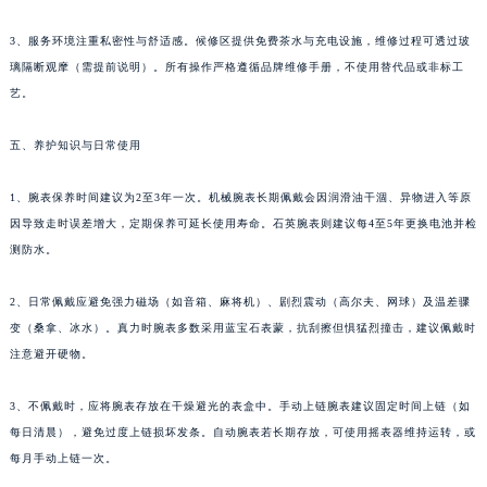
河南省许昌市魏都区建安大道与八龙路交叉口真力时售后服务中心（需提前预约）
3、服务环境注重私密性与舒适感。候修区提供免费茶水与充电设施，维修过程可透过玻
河南省郑州市二七区民主路10号华润大厦29层2905室真力时售后服务中心（需提前预约）
璃隔断观摩（需提前说明）。所有操作严格遵循品牌维修手册，不使用替代品或非标工
河南省周口市川汇区七一路真力时售后服务中心（需提前预约）
艺。
河南省驻马店市驿城区乐山大道与置地大道交叉口真力时售后服务中心（需提前预约）
湖北省鄂州市鄂城区文星大道真力时售后服务中心（需提前预约）
五、养护知识与日常使用
湖北省黄冈市黄州区赤壁大道真力时售后服务中心（需提前预约）
1、腕表保养时间建议为2至3年一次。机械腕表长期佩戴会因润滑油干涸、异物进入等原
湖北省黄石市黄石港区武汉路真力时售后服务中心（需提前预约）
因导致走时误差增大，定期保养可延长使用寿命。石英腕表则建议每4至5年更换电池并检
湖北省荆门市东宝中天街步行街真力时售后服务中心（需提前预约）
测防水。
湖北省荆州市荆州区荆中路真力时售后服务中心（需提前预约）
湖北省十堰市茅箭区人民北路真力时售后服务中心（需提前预约）
2、日常佩戴应避免强力磁场（如音箱、麻将机）、剧烈震动（高尔夫、网球）及温差骤
湖北省随州市曾都区青年路真力时售后服务中心（需提前预约）
变（桑拿、冰水）。真力时腕表多数采用蓝宝石表蒙，抗刮擦但惧猛烈撞击，建议佩戴时
注意避开硬物。
湖北省咸宁市咸安区长安大道真力时售后服务中心（需提前预约）
湖北省襄阳市樊城区长虹路与人民路交叉口真力时售后服务中心（需提前预约）
3、不佩戴时，应将腕表存放在干燥避光的表盒中。手动上链腕表建议固定时间上链（如
湖北省孝感市孝南区复兴大道真力时售后服务中心（需提前预约）
每日清晨），避免过度上链损坏发条。自动腕表若长期存放，可使用摇表器维持运转，或
湖北省宜昌市西陵区夷陵大道与港窑路真力时售后服务中心（需提前预约）
每月手动上链一次。
湖南省常德市武陵区人民路真力时售后服务中心（需提前预约）