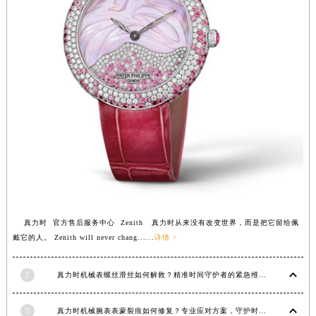
云南省玉溪市红塔区南北大街真力时售后服务中心（需提前预约）
云南省昭通市昭阳区青年路真力时售后服务中心（需提前预约）
台湾省台北市万华区中华路真力时售后服务中心（需提前预约）
台湾省新北市板桥区文化路真力时售后服务中心（需提前预约）
台湾省桃园市中坜区中丰路真力时售后服务中心（需提前预约）
台湾省台中市西屯区文华路真力时售后服务中心（需提前预约）
台湾省台南市中西区国华街真力时售后服务中心（需提前预约）
台湾省高雄市新兴区五福路真力时售后服务中心（需提前预约）
台湾省基隆市仁爱区仁三路真力时售后服务中心（需提前预约）
台湾省新竹市东区中正路真力时售后服务中心（需提前预约）
台湾省嘉义市东区文化路真力时售后服务中心（需提前预约）
真力时 官方售后服务中心 Zenith 真力时从来没有改变世界，而是把它留给佩
重庆市江北区观音桥步行街2号融恒时代广场9层902室真力时售后服务中心（需提前预约）
戴它的人。 Zenith will never chang......
详情 >
新疆维吾尔自治区乌鲁木齐市天山区红山路26号时代广场（CCMALL）C座17层17-B真力时售后服务中心（需提前预约）
浙江省温州市鹿城区锦绣路1067号置信广场10层1015室真力时售后服务中心（需提前预约）
2
真力时机械表螺丝滑丝如何解救？精准时间守护者的紧急维修指南
黑龙江省哈尔滨市道里区友谊西路600号富力中心T2座写字楼29层03室室真力时售后服务中心（需提前预约）
辽宁省大连市中山区人民路15号国际金融大厦7层G室真力时售后服务中心（需提前预约）
3
真力时机械腕表表蒙裂痕如何修复？专业应对方案，守护时间之美