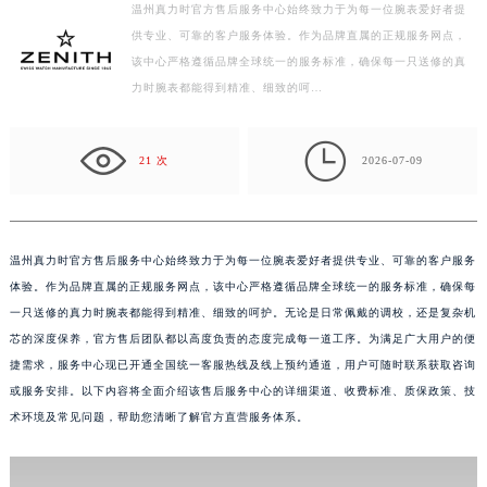
温州真力时官方售后服务中心始终致力于为每一位腕表爱好者提
扬州市邗江区国展路29号星耀天地写字楼1号楼18层1803室（需提前预约）
供专业、可靠的客户服务体验。作为品牌直属的正规服务网点，
盐城市盐都区世纪大道5号盐城金融城写字楼1号楼16层1604室（需提前预约）
该中心严格遵循品牌全球统一的服务标准，确保每一只送修的真
泰州市海陵区永定东路399号置地商务中心东塔写字楼（华润万象城）17层1706室（需提前预约）
力时腕表都能得到精准、细致的呵…
宁波市江北区大闸南路500号来福士广场办公楼20层2009室（需提前预约）
杭州市上城区钱江路1366号华润大厦写字楼A座5层503-5室（需提前预约）

21 次
2026-07-09
金华市金东区东市南街777号金华万达广场写字楼4号楼22层2209室（需提前预约）
绍兴市越城区胜利东路379号世茂天际中心写字楼8层805室（需提前预约）
嘉兴市南湖区广益路705号嘉兴世界贸易中心写字楼A座13层1304室（需提前预约）
温州真力时官方售后服务中心始终致力于为每一位腕表爱好者提供专业、可靠的客户服务
南昌市红谷滩新区红谷中大道998号绿地双子塔（中央广场）A1座办公楼14层07室（需提前预约）
体验。作为品牌直属的正规服务网点，该中心严格遵循品牌全球统一的服务标准，确保每
济南市历下区经十路11111号华润中心写字楼（万象城）15层1508室（需提前预约）
一只送修的真力时腕表都能得到精准、细致的呵护。无论是日常佩戴的调校，还是复杂机
广州市天河区天河路230号万菱汇国际中心写字楼A塔7层704室（需提前预约）
芯的深度保养，官方售后团队都以高度负责的态度完成每一道工序。为满足广大用户的便
广州市越秀区环市东路371-375号世界贸易中心大厦南塔写字楼15层07室（需提前预约）
捷需求，服务中心现已开通全国统一客服热线及线上预约通道，用户可随时联系获取咨询
深圳市罗湖区深南东路5001号华润大厦写字楼17层1701室（需提前预约）
或服务安排。以下内容将全面介绍该售后服务中心的详细渠道、收费标准、质保政策、技
惠州市惠城区江北文昌一路7号华贸大厦写字楼1座30层05室（需提前预约）
术环境及常见问题，帮助您清晰了解官方直营服务体系。
厦门市思明区湖滨东路95号华润大厦写字楼B座11层1104室（需提前预约）
福州市鼓楼区五四路128-1号恒力城写字楼15层03室（需提前预约）