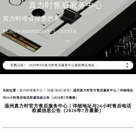
真力时售后服务中心
真力时维修保养服务
ZENITH MAINTENANCE CENTER
2026年8月真力时中国区售后服务网络优化升级公告
2026年8月真力时全国官方售后客户服务热线：400-801-5802
真力时官方全国统一服务热线400-801-5802，服务覆盖中国大陆、香港、澳门、台湾全部区域（非大陆需加拨“+86”）
▲
官网公告>
2026年8月真力时售后服务中心最新网点地址：
▼
北京市朝阳区建国门外大街甲6号华熙国际中心写字楼D座11层1102室（北京总部）（需提前预约）
北京市东城区东长安街1号东方广场写字楼W3座6层602室（需提前预约）
当前位置：
真力时维修中心
>
问题/知识/资讯
> 温州真力时官方售后服务中心｜详细地址
天津市和平区赤峰道136号天津国际金融中心写字楼26层2603室（需提前预约）
与24小时售后电话权威信息公告（2026年7月最新）
上海市徐汇区虹桥路3号港汇中心写字楼2座37层3705室（需提前预约）
温州真力时官方售后服务中心｜详细地址与24小时售后电话
上海市黄浦区南京东路299号宏伊国际广场写字楼8层806室（需提前预约）
权威信息公告（2026年7月最新）
南京市秦淮区中山南路1号（新街口）南京中心写字楼22层C1-1室（需提前预约）
常州市新北区龙锦路1590号现代传媒中心写字楼5号楼10层1008室（需提前预约）
徐州市鼓楼区淮海东路29号苏宁广场IFC国际金融中心写字楼35层3508室（需提前预约）