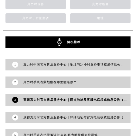
真力时保养
真力时维修
真力时，后盖生锈
地址
随机推荐
1
真力时中国官方售后服务中心｜地址与24小时服务电话权威信息公告（2026年7月更新）
2
真力时手表表蒙划痕在哪里能维修？
3
苏州真力时官方售后服务中心｜网点地址及客服电话权威信息公告（2026年7月最新）
4
成都真力时官方售后服务中心｜详细地址与官方电话权威信息公告（2026年7月最新）
5
真力时手表表把脱落该怎么办|真力时技师为您讲解