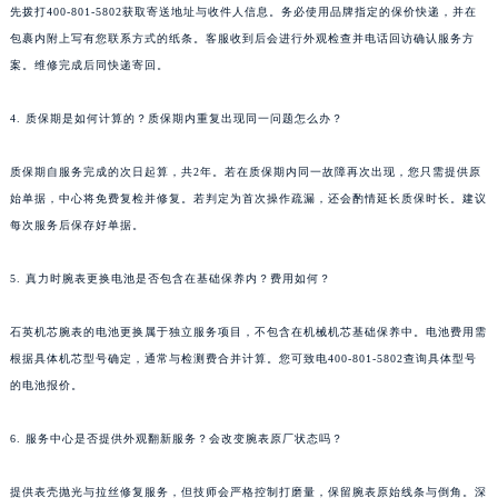
先拨打400-801-5802获取寄送地址与收件人信息。务必使用品牌指定的保价快递，并在
新疆维吾尔自治区哈密市伊州区建国北路真力时售后服务中心（需提前预约）
包裹内附上写有您联系方式的纸条。客服收到后会进行外观检查并电话回访确认服务方
新疆维吾尔自治区和田市和田市北京西路真力时售后服务中心（需提前预约）
案。维修完成后同快递寄回。
新疆维吾尔自治区胡杨河市胡杨河市胡杨路真力时售后服务中心（需提前预约）
新疆维吾尔自治区霍尔果斯市亚欧北路真力时售后服务中心（需提前预约）
4. 质保期是如何计算的？质保期内重复出现同一问题怎么办？
新疆维吾尔自治区喀什市解放北路真力时售后服务中心（需提前预约）
质保期自服务完成的次日起算，共2年。若在质保期内同一故障再次出现，您只需提供原
新疆维吾尔自治区可克达拉市幸福路真力时售后服务中心（需提前预约）
始单据，中心将免费复检并修复。若判定为首次操作疏漏，还会酌情延长质保时长。建议
新疆维吾尔自治区克拉玛依市克拉玛依区友谊路真力时售后服务中心（需提前预约）
每次服务后保存好单据。
新疆维吾尔自治区库车市库车市文化东路真力时售后服务中心（需提前预约）
新疆维吾尔自治区库尔勒市库尔勒市人民东路真力时售后服务中心（需提前预约）
5. 真力时腕表更换电池是否包含在基础保养内？费用如何？
新疆维吾尔自治区奎屯市团结西街真力时售后服务中心（需提前预约）
石英机芯腕表的电池更换属于独立服务项目，不包含在机械机芯基础保养中。电池费用需
新疆维吾尔自治区昆玉市昆泉街真力时售后服务中心（需提前预约）
根据具体机芯型号确定，通常与检测费合并计算。您可致电400-801-5802查询具体型号
新疆维吾尔自治区沙湾市三道河子镇世纪大道南路真力时售后服务中心（需提前预约）
的电池报价。
新疆维吾尔自治区石河子市北二路真力时售后服务中心（需提前预约）
新疆维吾尔自治区双河市光明路真力时售后服务中心（需提前预约）
6. 服务中心是否提供外观翻新服务？会改变腕表原厂状态吗？
新疆维吾尔自治区塔城市塔城地区闻琴路真力时售后服务中心（需提前预约）
新疆维吾尔自治区铁门关市兴疆路真力时售后服务中心（需提前预约）
提供表壳抛光与拉丝修复服务，但技师会严格控制打磨量，保留腕表原始线条与倒角。深