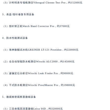
（3）计时码表专项检测仪Vibrograf Chrono Test Pro，约152000元
安徽省芜湖市镜湖区中山路步行街真力时售后服务中心（需提前预约）
安徽省宣城市宣州区叠嶂西路真力时售后服务中心（需提前预约）
3、表盘/指针修复专用设备
福建省龙岩市新罗区九一南路真力时售后服务中心（需提前预约）
福建省南平市建阳区人民西路真力时售后服务中心（需提前预约）
（1）指针矫正机Watch Hand Corrector Pro，约37000元
福建省宁德市蕉城区天湖东路真力时售后服务中心（需提前预约）
4、防水性能测试设备
福建省莆田市城厢区霞林街道荔华东大道真力时售后服务中心（需提前预约）
福建省三明市三元区东乾二路真力时售后服务中心（需提前预约）
（1）海神旗舰试水机GREINER LT-121 Poseidon，约220000元
福建省漳州市龙文区步港路真力时售后服务中心（需提前预约）
江苏省常州市新北区龙锦路1590号现代传媒中心5号楼10层1008室真力时售后服务中心（需提前预约）
（2）全自动智能防水检测仪Witschi ALC2000，约145000元
江苏省淮安市清江浦区淮海北路真力时售后服务中心（需提前预约）
（3）渗漏定位分析仪Witschi Leak Finder Pro，约90000元
江苏省连云港市海州区通灌北路真力时售后服务中心（需提前预约）
江苏省南京市秦淮区中山南路1号南京中心22层22-C1-C3室真力时售后服务中心（需提前预约）
（4）干式防水检测仪Witschi ProofMaster Pro，约198000元
江苏省宿迁市宿城区西湖路真力时售后服务中心（需提前预约）
江苏省泰州市海陵区永定东路399号置地商务中心东塔（华润万象城）17层1706室真力时售后服务中心（需提前预约）
5、微观精密观察显微镜设备
江苏省徐州市鼓楼区淮海东路29号苏宁广场IFC国际金融中心35层3508室真力时售后服务中心（需提前预约）
江苏省盐城市盐都区世纪大道5号盐城金融城写字楼1号楼16层1604室真力时售后服务中心（需提前预约）
（1）三目体视高清显微镜Leica S6D，约320000元