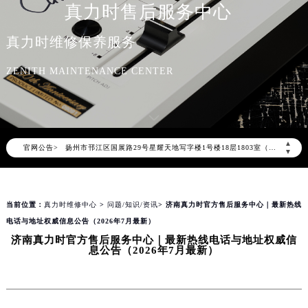
真力时售后服务中心
天津市和平区赤峰道136号天津国际金融中心写字楼26层2603室（需提前预约）
上海市徐汇区虹桥路3号港汇中心写字楼2座37层3705室（需提前预约）
真力时维修保养服务
上海市黄浦区南京东路299号宏伊国际广场写字楼8层806室（需提前预约）
ZENITH MAINTENANCE CENTER
南京市秦淮区中山南路1号（新街口）南京中心写字楼22层C1-1室（需提前预约）
常州市新北区龙锦路1590号现代传媒中心写字楼5号楼10层1008室（需提前预约）
徐州市鼓楼区淮海东路29号苏宁广场IFC国际金融中心写字楼35层3508室（需提前预约）
扬州市邗江区国展路29号星耀天地写字楼1号楼18层1803室（需提前预约）
▲
官网公告>
盐城市盐都区世纪大道5号盐城金融城写字楼1号楼16层1604室（需提前预约）
▼
泰州市海陵区永定东路399号置地商务中心东塔写字楼（华润万象城）17层1706室（需提前预约）
宁波市江北区大闸南路500号来福士广场办公楼20层2009室（需提前预约）
当前位置：
真力时维修中心
>
问题/知识/资讯
> 济南真力时官方售后服务中心｜最新热线
杭州市上城区钱江路1366号华润大厦写字楼A座5层503-5室（需提前预约）
电话与地址权威信息公告（2026年7月最新）
金华市金东区东市南街777号金华万达广场写字楼4号楼22层2209室（需提前预约）
济南真力时官方售后服务中心｜最新热线电话与地址权威信
绍兴市越城区胜利东路379号世茂天际中心写字楼8层805室（需提前预约）
息公告（2026年7月最新）
嘉兴市南湖区广益路705号嘉兴世界贸易中心写字楼A座13层1304室（需提前预约）
南昌市红谷滩新区红谷中大道998号绿地双子塔（中央广场）A1座办公楼14层07室（需提前预约）
济南市历下区经十路11111号华润中心写字楼（万象城）15层1508室（需提前预约）