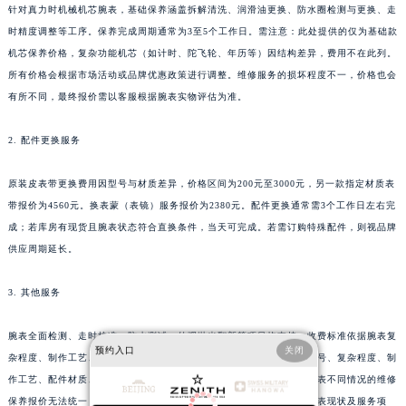
针对真力时机械机芯腕表，基础保养涵盖拆解清洗、润滑油更换、防水圈检测与更换、走
海南省三亚市吉阳区迎宾路真力时售后服务中心（需提前预约）
时精度调整等工序。保养完成周期通常为3至5个工作日。需注意：此处提供的仅为基础款
海南省万宁市万城镇解放路真力时售后服务中心（需提前预约）
机芯保养价格，复杂功能机芯（如计时、陀飞轮、年历等）因结构差异，费用不在此列。
海南省文昌市文城镇教育东路真力时售后服务中心（需提前预约）
所有价格会根据市场活动或品牌优惠政策进行调整。维修服务的损坏程度不一，价格也会
海南省五指山市通什镇三月三大道真力时售后服务中心（需提前预约）
有所不同，最终报价需以客服根据腕表实物评估为准。
香港特别行政区尖沙咀区油尖旺区广东道真力时售后服务中心（需提前预约）
2. 配件更换服务
香港特别行政区金钟区中西区金钟道真力时售后服务中心（需提前预约）
香港特别行政区九龙区油尖旺区弥敦道真力时售后服务中心（需提前预约）
原装皮表带更换费用因型号与材质差异，价格区间为200元至3000元，另一款指定材质表
香港特别行政区铜锣湾区湾仔区轩尼诗道真力时售后服务中心（需提前预约）
带报价为4560元。换表蒙（表镜）服务报价为2380元。配件更换通常需3个工作日左右完
河南省安阳市文峰区解放大道真力时售后服务中心（需提前预约）
成；若库房有现货且腕表状态符合直换条件，当天可完成。若需订购特殊配件，则视品牌
河南省鹤壁市淇滨区九州路真力时售后服务中心（需提前预约）
供应周期延长。
河南省济源市沁园街道济水大道真力时售后服务中心（需提前预约）
3. 其他服务
河南省焦作市解放区解放路真力时售后服务中心（需提前预约）
河南省开封市鼓楼区中山路真力时售后服务中心（需提前预约）
腕表全面检测、走时校准、防水测试、外观抛光翻新等项目均支持。收费标准依据腕表复
河南省洛阳市西工区中州中路与解放路交叉口真力时售后服务中心（需提前预约）
预约入口
关闭
杂程度、制作工艺、配件材质及损坏情况综合核定。由于手表的等级型号、复杂程度、制
河南省漯河市源汇区交通路真力时售后服务中心（需提前预约）
作工艺、配件材质、损坏情况及服务项目等各项不同因素，导致每款腕表不同情况的维修
河南省南阳市宛城区范蠡东路与南都路交叉口真力时售后服务中心（需提前预约）
保养报价无法统一，详细的报价需要您向客服提供腕表的具体信息、腕表现状及服务项