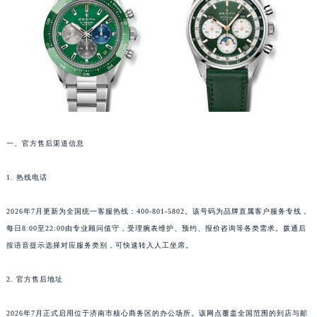
大连市中山区人民路15号国际金融大厦7层G室（需提前预约）
佛山市禅城区季华五路57号万科金融中心C座12层1205室（需提前预约）
东莞市东城街道鸿福东路1号民盈国贸中心T1写字楼9层907室（需提前预约）
无锡市梁溪区人民中路139号恒隆广场写字楼1座11层1104室（需提前预约）
南通市崇川区工农路57号圆融广场写字楼16层1603室（需提前预约）
苏州市苏州工业园区星港街199号苏州中心办公楼C座22层08室（需提前预约）
武汉市江汉区解放大道686号世界贸易大厦38层09室（需提前预约）
一、官方售后渠道信息
南宁市青秀区金湖路59号地王大厦12楼1224室（需提前预约）
合肥市蜀山区潜山路111号万象城华润大厦B座12楼03室（需提前预约）
1. 热线电话
泉州市丰泽区宝洲路729号浦西万达中心写字楼A座7楼709室（需提前预约）
2026年7月更新为全国统一客服热线：400-801-5802。该号码为品牌直属客户服务专线，
青岛市南区山东路6号华润大厦B座22层04室（需提前预约）
每日8:00至22:00由专业顾问值守，受理腕表维护、预约、报价咨询等各类需求。拨通后
烟台市芝罘区胜利路139号万达金融中心A座907室（需提前预约）
按语音提示选择对应服务类别，可快速转入人工坐席。
长春市朝阳区西安大路727号中银大厦A座(旺进大厦)18层09室（需提前预约）
贵阳市南明区都司高架桥路33号亨特国际金融中心14楼14D（需提前预约）
2. 官方售后地址
昆明市盘龙区北京路928号同德昆明广场写字楼10层06室（需提前预约）
石家庄市长安区中山东路39号勒泰中心写字楼B座13层07室（需提前预约）
2026年7月正式启用位于济南市核心商务区的办公场所。该网点覆盖全国范围的到店与邮