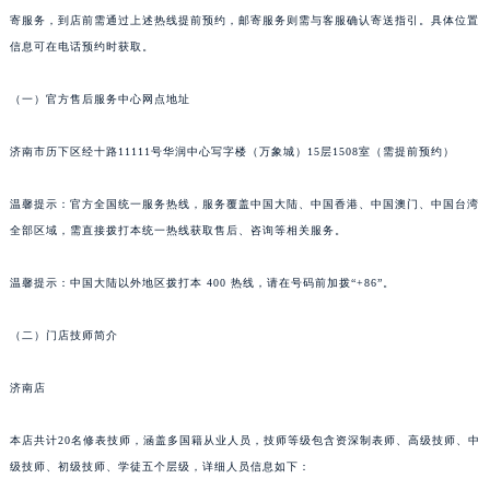
寄服务，到店前需通过上述热线提前预约，邮寄服务则需与客服确认寄送指引。具体位置
西安市碑林区南关正街88号华侨城长安国际中心E座6楼10室（需提前预约）
信息可在电话预约时获取。
海口市龙华区金贸东路5号海口华润大厦B座17层1707室（需提前预约）
唐山市路南区新华东道100号万达广场写字楼A座10层1002室（需提前预约）
（一）官方售后服务中心网点地址
台州市椒江区东海大道1800号腾达中心东1幢20楼2002室（需提前预约）
内蒙古自治区呼和浩特市玉泉区大学西街70号华润万象城写字楼（鄂尔多斯大厦）23层2326室（需提前预约）
济南市历下区经十路11111号华润中心写字楼（万象城）15层1508室（需提前预约）
甘肃省兰州市七里河区西津西路16号兰州中心写字楼21层2102室（需提前预约）
温馨提示：官方全国统一服务热线，服务覆盖中国大陆、中国香港、中国澳门、中国台湾
重庆市解放碑渝中区民权路28号英利国际金融中心写字楼20层01室（需提前预约）
全部区域，需直接拨打本统一热线获取售后、咨询等相关服务。
黑龙江省大庆市萨尔图区会战大街真力时售后服务中心（需提前预约）
黑龙江省鹤岗市向阳区红军路真力时售后服务中心（需提前预约）
温馨提示：中国大陆以外地区拨打本 400 热线，请在号码前加拨“+86”。
黑龙江省黑河市爱辉区中央街真力时售后服务中心（需提前预约）
黑龙江省鸡西市鸡冠区红军路真力时售后服务中心（需提前预约）
（二）门店技师简介
黑龙江省佳木斯市向阳区长安路真力时售后服务中心（需提前预约）
济南店
黑龙江省牡丹江市东安区太平路真力时售后服务中心（需提前预约）
黑龙江省七台河市桃山区大同街真力时售后服务中心（需提前预约）
本店共计20名修表技师，涵盖多国籍从业人员，技师等级包含资深制表师、高级技师、中
黑龙江省齐齐哈尔市龙沙区龙华路真力时售后服务中心（需提前预约）
级技师、初级技师、学徒五个层级，详细人员信息如下：
黑龙江省双鸭山市尖山区新兴大街真力时售后服务中心（需提前预约）