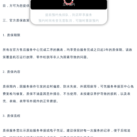
立即预约
目，方可为您提供准确的服务报价。
河南省平顶山市卫东区建设路真力时售后服务中心（需提前预约）
河南省濮阳市大华龙区开州路绿城路交叉口真力时售后服务中心（需提前预约）
提前预约免排队，到店即享服务
三、官方质保政策
预约时间有变无需取消，可随时重新预约
河南省三门峡市湖滨区和平路真力时售后服务中心（需提前预约）
河南省商丘市梁园区神火大道真力时售后服务中心（需提前预约）
1. 质保期限
河南省新乡市红旗区人民路真力时售后服务中心（需提前预约）
河南省信阳市浉河区东方红大道真力时售后服务中心（需提前预约）
所有在官方售后服务中心完成工序的腕表，均享受自服务完成之日起2年的质保期。该政
策覆盖机芯运行故障、零件松脱等非人为因素导致的问题。
河南省许昌市魏都区建安大道与八龙路交叉口真力时售后服务中心（需提前预约）
河南省郑州市二七区民主路10号华润大厦29层2905室真力时售后服务中心（需提前预约）
2. 质保内容
河南省周口市川汇区七一路真力时售后服务中心（需提前预约）
河南省驻马店市驿城区乐山大道与置地大道交叉口真力时售后服务中心（需提前预约）
质保期内，因服务操作引发的走时偏差、防水失效、外观瑕疵等，可凭服务单据至中心免
湖北省鄂州市鄂城区文星大道真力时售后服务中心（需提前预约）
费复检与修复。质保不涵盖因意外撞击、不当使用、未按建议养护导致的损耗，以及表
湖北省黄冈市黄州区赤壁大道真力时售后服务中心（需提前预约）
壳、表镜、表带等外观件的正常磨损。
湖北省黄石市黄石港区武汉路真力时售后服务中心（需提前预约）
3. 质保流程
湖北省荆门市东宝中天街步行街真力时售后服务中心（需提前预约）
湖北省荆州市荆州区荆中路真力时售后服务中心（需提前预约）
质保服务需出示原始服务单据或电子凭证。建议保留好每一次服务的记录，便于后续追
湖北省十堰市茅箭区人民北路真力时售后服务中心（需提前预约）