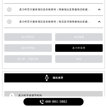
8
真力时官方服务项目及价格查询｜维修地址及客服电话权威信息通告（2026年7月最新）
9
真力时官方服务项目及价格查询｜电话及详细维修地址权威信息通知（2026年7月最新）
真力时售后
表冠磕碰
真力时维修
真力时保养
真力时，后盖生锈
地址
随机推荐
1
真力时手表调节时间

400-801-5802