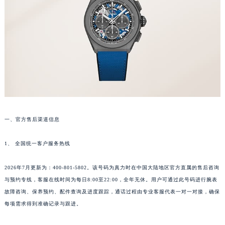
重庆市江北区观音桥步行街2号融恒时代广场写字楼9层902室（需提前预约）
长沙市芙蓉区定王台街道建湘路393号世茂环球金融中心写字楼（芙蓉广场）10层13室（需提前预约）
郑州市二七区铭功路10号华润大厦写字楼29层2905室（需提前预约）
太原市迎泽区解放路15号亨得利名表服务中心（品牌授权店）3层整层（需提前预约）
沈阳市沈河区中街路137号亨得利名表服务中心（品牌授权店）1层整层（需提前预约）
沈阳市沈河区中街路83号亨得利名表服务中心（品牌授权店）1层整层（需提前预约）
乌鲁木齐市天山区红山路26号时代广场（CCMALL）C座17层17-B（需提前预约）
温州市鹿城区锦绣路1067号置信广场10层1015室（需提前预约）
一、官方售后渠道信息
哈尔滨市道里区友谊西路600号富力中心T2座写字楼29层03室（需提前预约）
大连市中山区人民路15号国际金融大厦7层G室（需提前预约）
1、 全国统一客户服务热线
佛山市禅城区季华五路57号万科金融中心C座12层1205室（需提前预约）
东莞市东城街道鸿福东路1号民盈国贸中心T1写字楼9层907室（需提前预约）
2026年7月更新为：400-801-5802。该号码为真力时在中国大陆地区官方直属的售后咨询
无锡市梁溪区人民中路139号恒隆广场写字楼1座11层1104室（需提前预约）
与预约专线，客服在线时间为每日8:00至22:00，全年无休。用户可通过此号码进行腕表
故障咨询、保养预约、配件查询及进度跟踪，通话过程由专业客服代表一对一对接，确保
南通市崇川区工农路57号圆融广场写字楼16层1603室（需提前预约）
每项需求得到准确记录与跟进。
苏州市苏州工业园区星港街199号苏州中心办公楼C座22层08室（需提前预约）
武汉市江汉区解放大道686号世界贸易大厦38层09室（需提前预约）