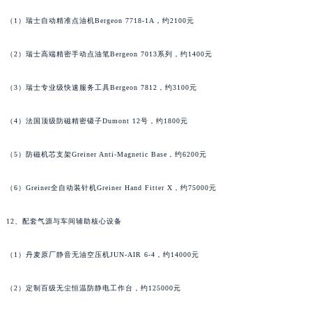
澳门特别行政区花王堂区大三巴商圈真力时售后服务中心（需提前预约）
（1）瑞士自动精准点油机Bergeon 7718-1A，约2100元
澳门特别行政区嘉模堂区官也街真力时售后服务中心（需提前预约）
澳门省路氹城市金光大道真力时售后服务中心（需提前预约）
（2）瑞士高端精密手动点油笔Bergeon 7013系列，约1400元
澳门特别行政区望德堂区塔石广场真力时售后服务中心（需提前预约）
（3）瑞士专业级快速服务工具Bergeon 7812，约3100元
福建省福州市鼓楼区五四路128-1号恒力城写字楼15层03室真力时售后服务中心（需提前预约）
福建省厦门市思明区湖滨东路95号万象城华润大厦B座11层1104室真力时售后服务中心（需提前预约）
（4）法国顶级防磁精密镊子Dumont 12号，约1800元
广东省潮州市潮安区新风路与潮汕路交汇处真力时售后服务中心（需提前预约）
广东省广州市天河区天河路230号万菱汇国际中心A塔7层704室真力时售后服务中心（需提前预约）
（5）防磁机芯支架Greiner Anti-Magnetic Base，约6200元
广东省广州市越秀区环市东路371-375号世界贸易中心大厦南塔15层1507室真力时售后服务中心（需提前预约）
（6）Greiner全自动装针机Greiner Hand Fitter X，约75000元
广东省河源市源城区越王大道真力时售后服务中心（需提前预约）
广东省惠州市惠城区江北文昌一路7号华贸大厦1座30层3005室真力时售后服务中心（需提前预约）
12、配套气源与车间辅助核心设备
广东省江门市蓬江区广场西路真力时售后服务中心（需提前预约）
广东省揭阳市榕城进贤门步行街真力时售后服务中心（需提前预约）
（1）丹麦原厂静音无油空压机JUN-AIR 6-4，约14000元
广东省茂名市电白区水东街道迎宾大道真力时售后服务中心（需提前预约）
广东省梅州市梅江区金燕大道真力时售后服务中心（需提前预约）
（2）定制百级无尘恒温防静电工作台，约125000元
广东省清远市清城区湖西路真力时售后服务中心（需提前预约）