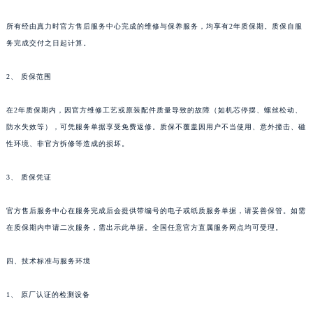
河南省郑州市二七区民主路10号华润大厦29层2905室真力时售后服务中心（需提前预约）
所有经由真力时官方售后服务中心完成的维修与保养服务，均享有2年质保期。质保自服
河南省周口市川汇区七一路真力时售后服务中心（需提前预约）
务完成交付之日起计算。
河南省驻马店市驿城区乐山大道与置地大道交叉口真力时售后服务中心（需提前预约）
湖北省鄂州市鄂城区文星大道真力时售后服务中心（需提前预约）
2、 质保范围
湖北省黄冈市黄州区赤壁大道真力时售后服务中心（需提前预约）
在2年质保期内，因官方维修工艺或原装配件质量导致的故障（如机芯停摆、螺丝松动、
湖北省黄石市黄石港区武汉路真力时售后服务中心（需提前预约）
防水失效等），可凭服务单据享受免费返修。质保不覆盖因用户不当使用、意外撞击、磁
湖北省荆门市东宝中天街步行街真力时售后服务中心（需提前预约）
性环境、非官方拆修等造成的损坏。
湖北省荆州市荆州区荆中路真力时售后服务中心（需提前预约）
湖北省十堰市茅箭区人民北路真力时售后服务中心（需提前预约）
3、 质保凭证
湖北省随州市曾都区青年路真力时售后服务中心（需提前预约）
湖北省咸宁市咸安区长安大道真力时售后服务中心（需提前预约）
官方售后服务中心在服务完成后会提供带编号的电子或纸质服务单据，请妥善保管。如需
在质保期内申请二次服务，需出示此单据。全国任意官方直属服务网点均可受理。
湖北省襄阳市樊城区长虹路与人民路交叉口真力时售后服务中心（需提前预约）
湖北省孝感市孝南区复兴大道真力时售后服务中心（需提前预约）
四、技术标准与服务环境
湖北省宜昌市西陵区夷陵大道与港窑路真力时售后服务中心（需提前预约）
湖南省常德市武陵区人民路真力时售后服务中心（需提前预约）
1、 原厂认证的检测设备
湖南省郴州市北湖区国庆北路真力时售后服务中心（需提前预约）