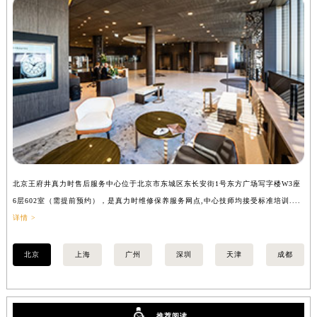
河北省唐山市路南区新华东道100号万达广场写字楼A座10层1002室真力时售后服务中心（需提前预约）
台州市椒江区东海大道1800号腾达中心东1幢20楼2002室真力时售后服务中心（需提前预约）
呼和浩特市玉泉区大学西街70号华润万象城写字楼（鄂尔多斯大厦）23层2326室真力时售后服务中心（需提前预约）
兰州市七里河区西津西路16号兰州中心写字楼21层2102室真力时售后服务中心（需提前预约）
重庆市解放碑渝中区民权路28号英利国际金融中心写字楼20层01室真力时售后服务中心（需提前预约）
节假日正常营业！
北京王府井真力时售后服务中心位于北京市东城区东长安街1号东方广场写字楼W3座
上
6层602室（需提前预约），是真力时维修保养服务网点,中心技师均接受标准培训....
8
详情 >
提
北京
上海
广州
深圳
天津
成都
推荐阅读