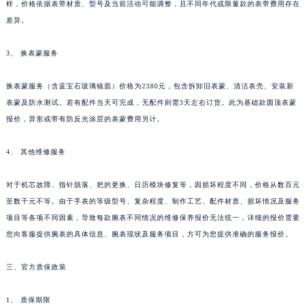
样，价格依据表带材质、型号及当前活动可能调整，且不同年代或限量款的表带费用存在
立即预约
香港特别行政区铜锣湾区湾仔区轩尼诗道真力时售后服务中心（需提前预约）
差异。
河南省安阳市文峰区解放大道真力时售后服务中心（需提前预约）
提前预约免排队，到店即享服务
预约时间有变无需取消，可随时重新预约
河南省鹤壁市淇滨区九州路真力时售后服务中心（需提前预约）
3、 换表蒙服务
河南省济源市沁园街道济水大道真力时售后服务中心（需提前预约）
换表蒙服务（含蓝宝石玻璃镜面）价格为2380元，包含拆卸旧表蒙、清洁表壳、安装新
河南省焦作市解放区解放路真力时售后服务中心（需提前预约）
表蒙及防水测试。若有配件当天可完成，无配件则需3天左右订货。此为基础款圆顶表蒙
河南省开封市鼓楼区中山路真力时售后服务中心（需提前预约）
报价，异形或带有防反光涂层的表蒙费用另计。
河南省洛阳市西工区中州中路与解放路交叉口真力时售后服务中心（需提前预约）
河南省漯河市源汇区交通路真力时售后服务中心（需提前预约）
4、 其他维修服务
河南省南阳市宛城区范蠡东路与南都路交叉口真力时售后服务中心（需提前预约）
对于机芯故障、指针脱落、把的更换、日历模块修复等，因损坏程度不同，价格从数百元
河南省平顶山市卫东区建设路真力时售后服务中心（需提前预约）
至数千元不等。由于手表的等级型号、复杂程度、制作工艺、配件材质、损坏情况及服务
河南省濮阳市大华龙区开州路绿城路交叉口真力时售后服务中心（需提前预约）
项目等各项不同因素，导致每款腕表不同情况的维修保养报价无法统一，详细的报价需要
河南省三门峡市湖滨区和平路真力时售后服务中心（需提前预约）
您向客服提供腕表的具体信息、腕表现状及服务项目，方可为您提供准确的服务报价。
河南省商丘市梁园区神火大道真力时售后服务中心（需提前预约）
河南省新乡市红旗区人民路真力时售后服务中心（需提前预约）
三、官方质保政策
河南省信阳市浉河区东方红大道真力时售后服务中心（需提前预约）
1、 质保期限
河南省许昌市魏都区建安大道与八龙路交叉口真力时售后服务中心（需提前预约）