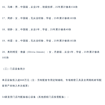
辽宁省沈阳市沈河区中街路137号亨得利名表维修授权店1楼真力时售后服务中心（需提前预约）
16、马峰：男，中国籍，从业2年，初级技师，25年累计修表156块
辽宁省沈阳市沈河区中街路83号亨得利名表维修授权店1楼真力时售后服务中心（需提前预约）
北京市朝阳区建国门外大街甲6号华熙国际中心D座11层1102室真力时售后服务中心（北京总部）（需提前预约）
17、周婷：女，中国籍，无从业经验，学徒，25年累计修表103块
北京市东城区东长安街1号王府井东方广场W3座6层602室真力时售后服务中心（需提前预约）
18、胡静：女，中国籍，从业1年，学徒，25年累计修表49块
河北省保定市竞秀区朝阳北大街北国先天下真力时售后服务中心（需提前预约）
内蒙古自治区阿拉善盟市左旗土尔扈特大街真力时售后服务中心（需提前预约）
19、何霞：女，中国籍，无从业经验，学徒，25年累计修表165块
内蒙古自治区巴彦淖尔市临河区新华街真力时售后服务中心（需提前预约）
内蒙古自治区包头市青山区幸福路甲3号王府井百货名表维修真力时售后服务中心（需提前预约）
20、奥利维亚・詹森（Olivia Jensen）：女，丹麦籍，从业1年，学徒，25年累计修表
内蒙古自治区赤峰市红山区哈达街真力时售后服务中心（需提前预约）
105块
内蒙古自治区鄂尔多斯市东胜区伊金霍洛街真力时售后服务中心（需提前预约）
（三）门店设备简介
内蒙古自治区呼伦贝尔市海拉尔区中央街真力时售后服务中心（需提前预约）
内蒙古自治区通辽市科尔沁区明仁大街真力时售后服务中心（需提前预约）
单店设备投入超660万元（注：另有配套专用定制辅机、专项精密工具及全周期耗材等配
内蒙古自治区乌海市海勃湾区人民南路真力时售后服务中心（需提前预约）
套资产未纳入本次核算）
内蒙古自治区乌兰察布市集宁区恩和大街真力时售后服务中心（需提前预约）
内蒙古自治区锡林郭勒盟市锡林浩特市光明街与额尔敦路交叉口真力时售后服务中心（需提前预约）
54家直营门店均配备核心设备（其他授权门店按需配备）：
内蒙古自治区兴安盟市乌兰浩特市兴安大街真力时售后服务中心（需提前预约）