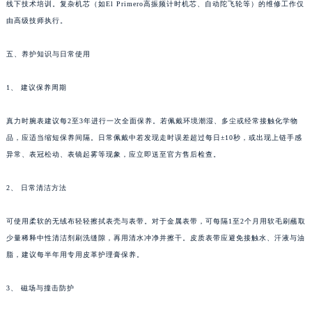
线下技术培训。复杂机芯（如El Primero高振频计时机芯、自动陀飞轮等）的维修工作仅
甘肃省金昌市金川区北京路真力时售后服务中心（需提前预约）
由高级技师执行。
甘肃省酒泉市肃州区西大街真力时售后服务中心（需提前预约）
甘肃省临夏市城南街道团结路真力时售后服务中心（需提前预约）
五、养护知识与日常使用
甘肃省陇南市武都区人民路真力时售后服务中心（需提前预约）
1、 建议保养周期
甘肃省平凉市崆峒区西大街真力时售后服务中心（需提前预约）
甘肃省庆阳市西峰区南大街真力时售后服务中心（需提前预约）
真力时腕表建议每2至3年进行一次全面保养。若佩戴环境潮湿、多尘或经常接触化学物
甘肃省天水市秦州区民主路真力时售后服务中心（需提前预约）
品，应适当缩短保养间隔。日常佩戴中若发现走时误差超过每日±10秒，或出现上链手感
甘肃省武威市凉州区迎宾路真力时售后服务中心（需提前预约）
异常、表冠松动、表镜起雾等现象，应立即送至官方售后检查。
甘肃省张掖市甘州区民乐北路真力时售后服务中心（需提前预约）
2、 日常清洁方法
宁夏回族自治区固原市原州区文化街真力时售后服务中心（需提前预约）
宁夏回族自治区石嘴山市大武口区贺兰山路真力时售后服务中心（需提前预约）
可使用柔软的无绒布轻轻擦拭表壳与表带。对于金属表带，可每隔1至2个月用软毛刷蘸取
宁夏回族自治区吴忠市利通区开元大道真力时售后服务中心（需提前预约）
少量稀释中性清洁剂刷洗缝隙，再用清水冲净并擦干。皮质表带应避免接触水、汗液与油
宁夏回族自治区银川市兴庆区新华东路97号新百中心C馆一层C1-18号商铺真力时售后服务中心（需提前预约）
脂，建议每半年用专用皮革护理膏保养。
宁夏回族自治区中卫市沙坡头区鼓楼东街真力时售后服务中心（需提前预约）
青海省果洛藏族自治州玛沁县团结路真力时售后服务中心（需提前预约）
3、 磁场与撞击防护
青海省海北藏族自治州海晏县将军路真力时售后服务中心（需提前预约）