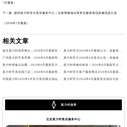
7月最新）
广东省东莞市东城街道鸿福东路1号民盈国贸中心T1写字楼9层907室真力时售后服务中心（需提前预约）
下一篇:
扬州真力时官方售后服务中心｜全新维修地址和售后服务电话权威信息公告
江苏省无锡市梁溪区人民中路139号恒隆广场写字楼1座11层1104室真力时售后服务中心（需提前预约）
江苏省南通市崇川区工农路57号圆融广场写字楼16层1603室真力时售后服务中心（需提前预约）
（2026年7月最新）
江苏省苏州市苏州工业园区 星港街199号苏州中心办公楼C座22层08室真力时售后服务中心（需提前预约）
湖北省武汉市江汉区解放大道686号世界贸易大厦38层09室真力时售后服务中心（需提前预约）
相关文章
广西省南宁市青秀区金湖路59号地王大厦12楼1224室真力时售后服务中心（需提前预约）
南京真力时保养网点｜2026年8月最新官方售后地址与维修服务信息公示
真力时官方2026年8月重磅公示：表蒙保养服务价格最新，客户服务周期全国统一标准
安徽省合肥市蜀山区潜山路111号万象城华润大厦B座12楼03室真力时售后服务中心（需提前预约）
广州真力时手表官网：2026年8月最新售后保养服务公告【权威信息公示】
真力时官方2026年8月售后公告：表镜保养服务价格全公开，客户服务周期参考官网
福建省泉州市丰泽区宝洲路729号浦西万达中心写字楼A座7楼709室真力时售后服务中心（需提前预约）
真力时维修点在哪：2026年8月最新官方售后网点信息公示及权威保养指南
真力时维修价格表｜2026年8月最新官方售后保养公告：权威维修信息全面公示
山东省青岛市南区山东路6号华润大厦B座22层04室真力时售后服务中心（需提前预约）
真力时手表全国门店｜2026年8月最新售后维修保养服务网点地址与官方通告
真力时官方客户服务网点2026年8月最新中国地址电话热线
山东省烟台市芝罘区胜利路139号万达金融中心A座907室真力时售后服务中心（需提前预约）
中国真力时2026年8月官方售后网点地址及客户热线权威信息
真力时官方2026年8月最新售后地址与全国客服热线公示
吉林省长春市朝阳区西安大路727号中银大厦A座(旺进大厦)18层09室真力时售后服务中心（需提前预约）
贵州省贵阳市南明区都司高架桥路33号亨特国际金融中心14楼14D真力时售后服务中心（需提前预约）
云南省昆明市盘龙区北京路928号同德昆明广场写字楼10层06室真力时售后服务中心（需提前预约）
真力时保养
河北省石家庄市长安区中山东路39号勒泰中心写字楼B座13层07室真力时售后服务中心（需提前预约）
陕西省西安市碑林区南关正街88号华侨城长安国际中心E座6楼10室真力时售后服务中心（需提前预约）
北京真力时售后服务中心
海南省海口市龙华区金贸东路5号海口华润大厦B座17层1707室真力时售后服务中心（需提前预约）