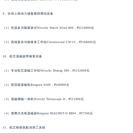
山东省枣庄市滕州市北辛路与善国路交叉口真力时售后服务中心（需提前预约）
9、自动上链动力储备模拟测试设备
山东省淄博市张店区金晶大道真力时售后服务中心（需提前预约）
上海市黄浦区南京东路299号宏伊国际广场写字楼8层806室真力时售后服务中心（需提前预约）
（1）恒温多功能摇表仪Witschi Watch Wind 800，约216000元
上海市徐汇区虹桥路3号港汇中心2座37层3705室真力时售后服务中心（需提前预约）
浙江省杭州市上城区钱江路1366号华润大厦A座5层503-5室真力时售后服务中心（需提前预约）
（2）高端复杂功能摇表工作站Chronowind CW-12，约168000元
浙江省湖州市吴兴区劳动路真力时售后服务中心（需提前预约）
浙江省嘉兴市南湖区广益路705号嘉兴世界贸易中心A座13层1304室真力时售后服务中心（需提前预约）
10、机芯退磁故障修复设备
浙江省金华市金东区东市南街777号金华万达广场4号楼22楼2209室真力时售后服务中心（需提前预约）
（1）专业机芯退磁工作站Witschi Demag 300，约132000元
浙江省丽水市莲都区解放街真力时售后服务中心（需提前预约）
浙江省宁波市江北区大闸南路500号来福士广场办公楼20层2009室真力时售后服务中心（需提前预约）
（2）双回路退磁机Bergeon 6500，约48000元
浙江省衢州市柯城区上街真力时售后服务中心（需提前预约）
浙江省绍兴市越城区胜利东路379号世茂天际中心写字楼8层805室真力时售后服务中心（需提前预约）
（3）退磁测磁一体机Witschi Teslascope II，约11000元
浙江省舟山市定海区解放东路真力时售后服务中心（需提前预约）
（4）便携式充电退磁器Bergeon MAGNET-O 8804，约7200元
澳门特别行政区大堂区议事亭前地（新马路）真力时售后服务中心（需提前预约）
澳门特别行政区风顺堂区南湾大马路真力时售后服务中心（需提前预约）
11、机芯精密装配润滑工具组
澳门特别行政区花地玛堂区关闸广场真力时售后服务中心（需提前预约）