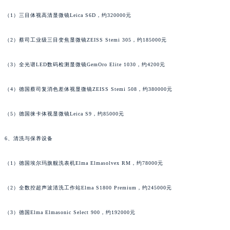
福建省漳州市龙文区步港路真力时售后服务中心（需提前预约）
（1）三目体视高清显微镜Leica S6D，约320000元
江苏省常州市新北区龙锦路1590号现代传媒中心5号楼10层1008室真力时售后服务中心（需提前预约）
江苏省淮安市清江浦区淮海北路真力时售后服务中心（需提前预约）
（2）蔡司工业级三目变焦显微镜ZEISS Stemi 305，约185000元
江苏省连云港市海州区通灌北路真力时售后服务中心（需提前预约）
（3）全光谱LED数码检测显微镜GemOro Elite 1030，约4200元
江苏省南京市秦淮区中山南路1号南京中心22层22-C1-C3室真力时售后服务中心（需提前预约）
江苏省宿迁市宿城区西湖路真力时售后服务中心（需提前预约）
（4）德国蔡司复消色差体视显微镜ZEISS Stemi 508，约380000元
江苏省泰州市海陵区永定东路399号置地商务中心东塔（华润万象城）17层1706室真力时售后服务中心（需提前预约）
江苏省徐州市鼓楼区淮海东路29号苏宁广场IFC国际金融中心35层3508室真力时售后服务中心（需提前预约）
（5）德国徕卡体视显微镜Leica S9，约85000元
江苏省盐城市盐都区世纪大道5号盐城金融城写字楼1号楼16层1604室真力时售后服务中心（需提前预约）
6、清洗与保养设备
江苏省扬州市邗江区国展路29号星耀天地写字楼1号楼18层1803室真力时售后服务中心（需提前预约）
江苏省镇江市京口区中山东路真力时售后服务中心（需提前预约）
（1）德国埃尔玛旗舰洗表机Elma Elmasolvex RM，约78000元
江西省抚州市临川区赣东大道真力时售后服务中心（需提前预约）
江西省赣州市章贡区文清路真力时售后服务中心（需提前预约）
（2）全数控超声波清洗工作站Elma S1800 Premium，约245000元
江西省吉安市吉州区井冈山大道真力时售后服务中心（需提前预约）
江西省景德镇市珠山区珠山中路真力时售后服务中心（需提前预约）
（3）德国Elma Elmasonic Select 900，约192000元
江西省九江市浔阳区浔阳路真力时售后服务中心（需提前预约）