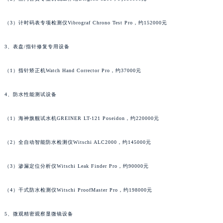
安徽省滁州市琅琊区南谯北路真力时售后服务中心（需提前预约）
（3）计时码表专项检测仪Vibrograf Chrono Test Pro，约152000元
安徽省阜阳市颍州区颍州北路真力时售后服务中心（需提前预约）
安徽省淮北市相山区淮海路真力时售后服务中心（需提前预约）
3、表盘/指针修复专用设备
安徽省淮南市田家庵区国庆中路真力时售后服务中心（需提前预约）
安徽省黄山市屯溪区黄山西路真力时售后服务中心（需提前预约）
（1）指针矫正机Watch Hand Corrector Pro，约37000元
安徽省六安市金安区解放中路真力时售后服务中心（需提前预约）
安徽省马鞍山市雨山区湖南西路真力时售后服务中心（需提前预约）
4、防水性能测试设备
安徽省宿州市埇桥区人民中路真力时售后服务中心（需提前预约）
（1）海神旗舰试水机GREINER LT-121 Poseidon，约220000元
安徽省铜陵市铜官区石城大道真力时售后服务中心（需提前预约）
安徽省芜湖市镜湖区中山路步行街真力时售后服务中心（需提前预约）
（2）全自动智能防水检测仪Witschi ALC2000，约145000元
安徽省宣城市宣州区叠嶂西路真力时售后服务中心（需提前预约）
福建省龙岩市新罗区九一南路真力时售后服务中心（需提前预约）
（3）渗漏定位分析仪Witschi Leak Finder Pro，约90000元
福建省南平市建阳区人民西路真力时售后服务中心（需提前预约）
（4）干式防水检测仪Witschi ProofMaster Pro，约198000元
福建省宁德市蕉城区天湖东路真力时售后服务中心（需提前预约）
福建省莆田市城厢区霞林街道荔华东大道真力时售后服务中心（需提前预约）
5、微观精密观察显微镜设备
福建省三明市三元区东乾二路真力时售后服务中心（需提前预约）