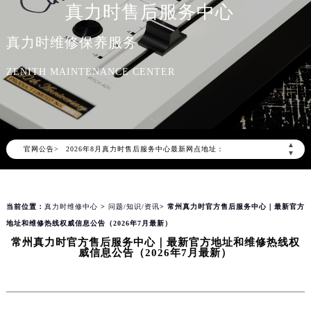
真力时售后服务中心
真力时维修保养服务
ZENITH MAINTENANCE CENTER
2026年8月真力时中国区售后服务网络优化升级公告
2026年8月真力时全国官方售后客户服务热线：400-801-5802
真力时官方全国统一服务热线400-801-5802，服务覆盖中国大陆、香港、澳门、台湾全部区域（非大陆需加拨“+86”）
2026年8月真力时售后服务中心最新网点地址：
▲
官网公告>
北京市朝阳区建国门外大街甲6号华熙国际中心写字楼D座11层1102室（北京总部）（需提前预约）
▼
北京市东城区东长安街1号东方广场写字楼W3座6层602室（需提前预约）
天津市和平区赤峰道136号天津国际金融中心写字楼26层2603室（需提前预约）
当前位置：
真力时维修中心
>
问题/知识/资讯
> 常州真力时官方售后服务中心｜最新官方
上海市徐汇区虹桥路3号港汇中心写字楼2座37层3705室（需提前预约）
地址和维修热线权威信息公告（2026年7月最新）
上海市黄浦区南京东路299号宏伊国际广场写字楼8层806室（需提前预约）
常州真力时官方售后服务中心｜最新官方地址和维修热线权
南京市秦淮区中山南路1号（新街口）南京中心写字楼22层C1-1室（需提前预约）
威信息公告（2026年7月最新）
常州市新北区龙锦路1590号现代传媒中心写字楼5号楼10层1008室（需提前预约）
徐州市鼓楼区淮海东路29号苏宁广场IFC国际金融中心写字楼35层3508室（需提前预约）
扬州市邗江区国展路29号星耀天地写字楼1号楼18层1803室（需提前预约）