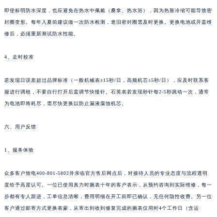
江苏省无锡市梁溪区人民中路139号恒隆广场写字楼1座11层1104室真力时售后服务中心（需提前预约）
即使标明防水深度，也应避免在热水中佩戴（桑拿、热水浴），因为热胀冷缩可能导致密
封圈变形。每年入夏前建议做一次防水检测，老旧密封圈需及时更换。更换电池或开盖维
江苏省南通市崇川区工农路57号圆融广场写字楼16层1603室真力时售后服务中心（需提前预约）
修后，必须重新测试防水性能。
江苏省苏州市苏州工业园区 星港街199号苏州中心办公楼C座22层08室真力时售后服务中心（需提前预约）
湖北省武汉市江汉区解放大道686号世界贸易大厦38层09室真力时售后服务中心（需提前预约）
4、走时校准
广西省南宁市青秀区金湖路59号地王大厦12楼1224室真力时售后服务中心（需提前预约）
安徽省合肥市蜀山区潜山路111号万象城华润大厦B座12楼03室真力时售后服务中心（需提前预约）
若发现日误差超过品牌标准（一般机械表±15秒/日，高频机芯±5秒/日），应及时联系客
福建省泉州市丰泽区宝洲路729号浦西万达中心写字楼A座7楼709室真力时售后服务中心（需提前预约）
服进行调校，不要自行打开后盖调节快慢针。石英表若发现秒针每2-5秒跳动一次，通常
为电池即将耗尽，需尽快更换以防止漏液腐蚀机芯。
山东省青岛市南区山东路6号华润大厦B座22层04室真力时售后服务中心（需提前预约）
山东省烟台市芝罘区胜利路139号万达金融中心A座907室真力时售后服务中心（需提前预约）
六、用户反馈
吉林省长春市朝阳区西安大路727号中银大厦A座(旺进大厦)18层09室真力时售后服务中心（需提前预约）
贵州省贵阳市南明区都司高架桥路33号亨特国际金融中心14楼14D真力时售后服务中心（需提前预约）
1、服务体验
云南省昆明市盘龙区北京路928号同德昆明广场写字楼10层06室真力时售后服务中心（需提前预约）
河北省石家庄市长安区中山东路39号勒泰中心写字楼B座13层07室真力时售后服务中心（需提前预约）
众多客户致电400-801-5802并亲临官方售后网点后，对接待人员的专业态度与流程透明
度给予高度认可。一位已使用真力时腕表十年的客户表示，从预约咨询到实际维修，每一
陕西省西安市碑林区南关正街88号华侨城长安国际中心E座6楼10室真力时售后服务中心（需提前预约）
步都有专人跟进，工单信息清晰，费用明细在开工前即已确认，无任何隐性收费。另一位
海南省海口市龙华区金贸东路5号海口华润大厦B座17层1707室真力时售后服务中心（需提前预约）
客户通过邮寄方式更换表蒙，从寄出到收到修复完成的腕表仅用时4个工作日（含运
河北省唐山市路南区新华东道100号万达广场写字楼A座10层1002室真力时售后服务中心（需提前预约）