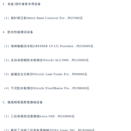
3、表盘/指针修复专用设备
广东省汕尾市城区香洲街道园林社区翠园街真力时售后服务中心（需提前预约）
广东省韶关市武江区芙蓉新区与老城中心交汇处真力时售后服务中心（需提前预约）
（1）指针矫正机Watch Hand Corrector Pro，约37000元
广东省深圳市罗湖区深南东路5001号华润大厦17层1701室真力时售后服务中心（需提前预约）
广东省阳江市江城区东风一路真力时售后服务中心（需提前预约）
4、防水性能测试设备
广东省云浮市云城区金山路真力时售后服务中心（需提前预约）
（1）海神旗舰试水机GREINER LT-121 Poseidon，约220000元
广东省湛江市赤坎区观海北路真力时售后服务中心（需提前预约）
广东省肇庆市端州区信安大道与砚都大道交汇处真力时售后服务中心（需提前预约）
（2）全自动智能防水检测仪Witschi ALC2000，约145000元
广西壮族自治区百色市右江区中山二路真力时售后服务中心（需提前预约）
广西壮族自治区北海市海城区北京路真力时售后服务中心（需提前预约）
（3）渗漏定位分析仪Witschi Leak Finder Pro，约90000元
广西壮族自治区崇左市江州区石景林街道友谊大道与丽川路交汇处真力时售后服务中心（需提前预约）
广西壮族自治区防城港市港口区金花茶大道真力时售后服务中心（需提前预约）
（4）干式防水检测仪Witschi ProofMaster Pro，约198000元
广西壮族自治区贵港市港北区港城街道布山大道与仙衣路交叉口真力时售后服务中心（需提前预约）
5、微观精密观察显微镜设备
广西壮族自治区桂林市秀峰区红岭路真力时售后服务中心（需提前预约）
广西壮族自治区河池市金城江区金城江街道朝阳路真力时售后服务中心（需提前预约）
（1）三目体视高清显微镜Leica S6D，约320000元
广西壮族自治区贺州市八步区城东街道灵峰南路真力时售后服务中心（需提前预约）
广西壮族自治区来宾市兴宾区桂中大道真力时售后服务中心（需提前预约）
（2）蔡司工业级三目变焦显微镜ZEISS Stemi 305，约185000元