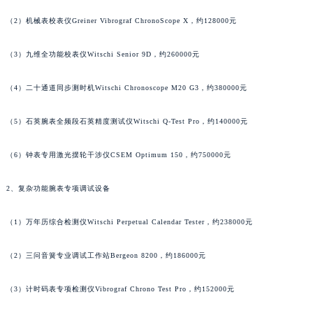
澳门特别行政区嘉模堂区官也街真力时售后服务中心（需提前预约）
（2）机械表校表仪Greiner Vibrograf ChronoScope X，约128000元
澳门省路氹城市金光大道真力时售后服务中心（需提前预约）
澳门特别行政区望德堂区塔石广场真力时售后服务中心（需提前预约）
（3）九维全功能校表仪Witschi Senior 9D，约260000元
福建省福州市鼓楼区五四路128-1号恒力城写字楼15层03室真力时售后服务中心（需提前预约）
（4）二十通道同步测时机Witschi Chronoscope M20 G3，约380000元
福建省厦门市思明区湖滨东路95号万象城华润大厦B座11层1104室真力时售后服务中心（需提前预约）
广东省潮州市潮安区新风路与潮汕路交汇处真力时售后服务中心（需提前预约）
（5）石英腕表全频段石英精度测试仪Witschi Q-Test Pro，约140000元
广东省广州市天河区天河路230号万菱汇国际中心A塔7层704室真力时售后服务中心（需提前预约）
广东省广州市越秀区环市东路371-375号世界贸易中心大厦南塔15层1507室真力时售后服务中心（需提前预约）
（6）钟表专用激光摆轮干涉仪CSEM Optimum 150，约750000元
广东省河源市源城区越王大道真力时售后服务中心（需提前预约）
2、复杂功能腕表专项调试设备
广东省惠州市惠城区江北文昌一路7号华贸大厦1座30层3005室真力时售后服务中心（需提前预约）
广东省江门市蓬江区广场西路真力时售后服务中心（需提前预约）
（1）万年历综合检测仪Witschi Perpetual Calendar Tester，约238000元
广东省揭阳市榕城进贤门步行街真力时售后服务中心（需提前预约）
广东省茂名市电白区水东街道迎宾大道真力时售后服务中心（需提前预约）
（2）三问音簧专业调试工作站Bergeon 8200，约186000元
广东省梅州市梅江区金燕大道真力时售后服务中心（需提前预约）
广东省清远市清城区湖西路真力时售后服务中心（需提前预约）
（3）计时码表专项检测仪Vibrograf Chrono Test Pro，约152000元
广东省汕头市龙湖区长平路真力时售后服务中心（需提前预约）