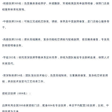
-初级技师309名：负责腕表基础养护、外观翻新、常规检测及简单故障维修，保障门店基
青海省海南藏族自治州共和县青海湖大街真力时售后服务中心（需提前预约）
础服务标准化落地。
青海省海西蒙古族藏族自治州德令哈市柴达木路真力时售后服务中心（需提前预约）
青海省黄南藏族自治州同仁市德合隆路真力时售后服务中心（需提前预约）
-中级技师256名：可独立完成机芯拆装、调校、保养及中度故障修复，是门店核心服务骨
青海省西宁市城西区海湖新区西关大道真力时售后服务中心（需提前预约）
干。
青海省玉树藏族自治州结古镇胜利路真力时售后服务中心（需提前预约）
-高级技师210名：擅长高端腕表、复杂功能机芯调校与疑难故障、老旧腕表修复，专攻高
陕西省安康市汉滨区金州路真力时售后服务中心（需提前预约）
阶精密维修业务。
陕西省宝鸡市渭滨区经二路真力时售后服务中心（需提前预约）
陕西省汉中市汉台区北大街真力时售后服务中心（需提前预约）
-学徒202名：依托资深技师带教体系定向培养，持续为团队输送专业新鲜血液，保障人才
陕西省商洛市商州区州城街真力时售后服务中心（需提前预约）
长效迭代。
陕西省铜川市王益区红旗街真力时售后服务中心（需提前预约）
陕西省渭南市临渭区东风大街真力时售后服务中心（需提前预约）
-资深制表师54名：团队顶尖技术核心，负责高端制表、古董腕表修复、复杂机芯研发调
校，承担技术攻坚与工艺传承工作。
陕西省咸阳市秦都区沣西新城统一西路与白马河路交汇处真力时售后服务中心（需提前预约）
陕西省延安市宝塔区中心街真力时售后服务中心（需提前预约）
授权店技师（684名）：
陕西省榆林市榆阳区长兴路真力时售后服务中心（需提前预约）
新疆维吾尔自治区阿克苏市东大街真力时售后服务中心（需提前预约）
品牌布局全国300余家授权门店，配备684名专业技师，单店平均配置2名技师，以初、中
新疆维吾尔自治区阿拉尔市胜利大道真力时售后服务中心（需提前预约）
级技师为主体