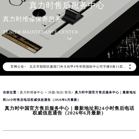
真力时售后服务中心
真力时维修保养服务
2026年8月真力时中国区售后服务网络优化升级公告
ZENITH MAINTENANCE CENTER
2026年8月真力时全国官方售后客户服务热线：400-801-5802
真力时官方全国统一服务热线400-801-5802，服务覆盖中国大陆、香港、澳门、台湾全部区域（非大陆需加拨“+86”）
2026年8月真力时售后服务中心最新网点地址：
北京市朝阳区建国门外大街甲6号华熙国际中心写字楼D座11层1102室（北京总部）（需提前预约）
▲
官网公告>
北京市东城区东长安街1号东方广场写字楼W3座6层602室（需提前预约）
▼
天津市和平区赤峰道136号天津国际金融中心写字楼26层2603室（需提前预约）
上海市徐汇区虹桥路3号港汇中心写字楼2座37层3705室（需提前预约）
当前位置：
真力时维修中心
>
问题/知识/资讯
> 真力时中国官方售后服务中心｜最新地址
上海市黄浦区南京东路299号宏伊国际广场写字楼8层806室（需提前预约）
和24小时售后电话权威信息通告（2026年6月最新）
南京市秦淮区中山南路1号（新街口）南京中心写字楼22层C1-1室（需提前预约）
真力时中国官方售后服务中心｜最新地址和24小时售后电话
常州市新北区龙锦路1590号现代传媒中心写字楼5号楼10层1008室（需提前预约）
权威信息通告（2026年6月最新）
徐州市鼓楼区淮海东路29号苏宁广场IFC国际金融中心写字楼35层3508室（需提前预约）
扬州市邗江区国展路29号星耀天地写字楼1号楼18层1803室（需提前预约）
盐城市盐都区世纪大道5号盐城金融城写字楼1号楼16层1604室（需提前预约）