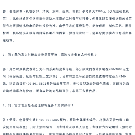
答：基础保养（机芯拆卸、清洗、润滑、组装、调校）参考价为2380元（仅限基础款机
芯）。此价格通常包含更换全套防水胶圈的工时费与材料费，但具体以客服根据您的机芯
型号与磨损情况给出的最终报价为准。由于手表的等级型号、复杂程度、制作工艺、配件
材质、损坏情况及服务项目等各项不同因素，报价无法统一，需要您提供腕表信息后由客
服核算。
2、问：我的真力时腕表表带需要更换，原装皮表带有几种价格？
答：真力时原装皮表带分为不同系列与皮革等级。部分款式的表带价格在200-3000元之
间（根据长度、纹理与鞣制工艺浮动），另有特定型号的进口鳄鱼皮表带定价为4560
元。建议您拨打400-801-5802并告知表耳宽度、表扣类型及表带颜色需求，客服将为您
查询精确库存与价格。所有表带均为品牌直供，非第三方替代品。
3、问：官方售后是否受理邮寄服务？如何操作？
答：受理。您需要先通过400-801-5802预约，获取专属服务编号。将腕表妥善包装（建
议使用原装表盒），附上预约编号、回寄地址及联系人信息，寄往官方指定地址（预约时
客服会提供收件姓名与电话）。邮寄前请务必确保表冠已旋紧、无任何易脱落部件。寄修