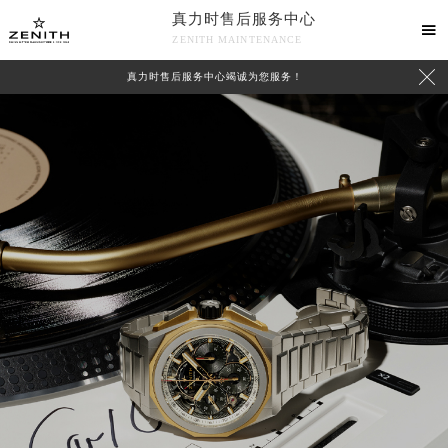
真力时售后服务中心

ZENITH MAINTENANCE

真力时售后服务中心竭诚为您服务！
中心介绍
联系我们