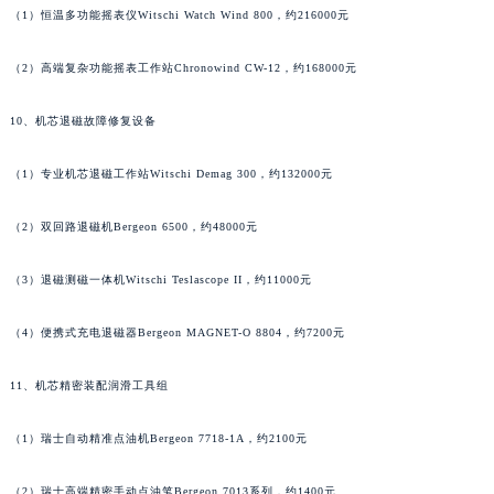
（1）恒温多功能摇表仪Witschi Watch Wind 800，约216000元
河南省周口市川汇区七一路真力时售后服务中心（需提前预约）
河南省驻马店市驿城区乐山大道与置地大道交叉口真力时售后服务中心（需提前预约）
（2）高端复杂功能摇表工作站Chronowind CW-12，约168000元
湖北省鄂州市鄂城区文星大道真力时售后服务中心（需提前预约）
湖北省黄冈市黄州区赤壁大道真力时售后服务中心（需提前预约）
10、机芯退磁故障修复设备
湖北省黄石市黄石港区武汉路真力时售后服务中心（需提前预约）
（1）专业机芯退磁工作站Witschi Demag 300，约132000元
湖北省荆门市东宝中天街步行街真力时售后服务中心（需提前预约）
湖北省荆州市荆州区荆中路真力时售后服务中心（需提前预约）
（2）双回路退磁机Bergeon 6500，约48000元
湖北省十堰市茅箭区人民北路真力时售后服务中心（需提前预约）
湖北省随州市曾都区青年路真力时售后服务中心（需提前预约）
（3）退磁测磁一体机Witschi Teslascope II，约11000元
湖北省咸宁市咸安区长安大道真力时售后服务中心（需提前预约）
湖北省襄阳市樊城区长虹路与人民路交叉口真力时售后服务中心（需提前预约）
（4）便携式充电退磁器Bergeon MAGNET-O 8804，约7200元
湖北省孝感市孝南区复兴大道真力时售后服务中心（需提前预约）
11、机芯精密装配润滑工具组
湖北省宜昌市西陵区夷陵大道与港窑路真力时售后服务中心（需提前预约）
湖南省常德市武陵区人民路真力时售后服务中心（需提前预约）
（1）瑞士自动精准点油机Bergeon 7718-1A，约2100元
湖南省郴州市北湖区国庆北路真力时售后服务中心（需提前预约）
湖南省衡阳市雁峰区解放路真力时售后服务中心（需提前预约）
（2）瑞士高端精密手动点油笔Bergeon 7013系列，约1400元