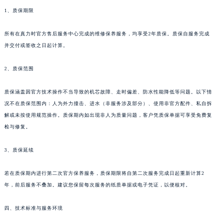
四川省眉山市东坡区三苏路真力时售后服务中心（需提前预约）
1、质保期限
四川省绵阳市涪城区翠花街真力时售后服务中心（需提前预约）
所有在真力时官方售后服务中心完成的维修保养服务，均享受2年质保。质保自服务完成
四川省南充市高坪区江东大道真力时售后服务中心（需提前预约）
并交付或签收之日起计算。
四川省内江市东兴区汉安大道真力时售后服务中心（需提前预约）
四川省攀枝花市东区三线大道北段真力时售后服务中心（需提前预约）
2、质保范围
四川省遂宁市船山区香林南路真力时售后服务中心（需提前预约）
四川省雅安市雨城区熊猫大道真力时售后服务中心（需提前预约）
质保涵盖因官方技术操作不当导致的机芯故障、走时偏差、防水性能降低等问题。以下情
况不在质保范围内：人为外力撞击、进水（非服务涉及部分）、使用非官方配件、私自拆
四川省宜宾市翠屏区长翠路真力时售后服务中心（需提前预约）
解或未按使用规范操作。质保期内如出现非人为质量问题，客户凭质保单据可享受免费复
四川省资阳市雁江区滨江大道一段与和平南路真力时售后服务中心（需提前预约）
检与修复。
四川省自贡市自流井区华商北路真力时售后服务中心（需提前预约）
西藏自治区阿里地区噶尔县北京西路真力时售后服务中心（需提前预约）
3、质保延续
西藏自治区昌都市卡若区昌都西路真力时售后服务中心（需提前预约）
西藏自治区拉萨市城关区北京中路真力时售后服务中心（需提前预约）
若在质保期内进行第二次官方保养服务，质保期限将自第二次服务完成日起重新计算2
年，前后服务不叠加。建议您保留每次服务的纸质单据或电子凭证，以便核对。
西藏自治区林芝市巴宜区广东路真力时售后服务中心（需提前预约）
西藏自治区那曲市色尼区浙江西路真力时售后服务中心（需提前预约）
四、技术标准与服务环境
西藏自治区日喀则市桑珠孜区上海中路真力时售后服务中心（需提前预约）