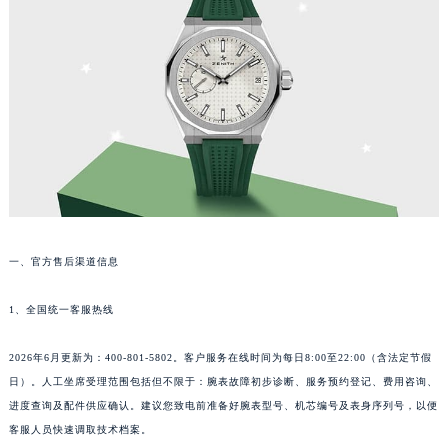
长沙市芙蓉区定王台街道建湘路393号世茂环球金融中心写字楼（芙蓉广场）10层13室（需提前预约）
郑州市二七区铭功路10号华润大厦写字楼29层2905室（需提前预约）
太原市迎泽区解放路15号亨得利名表服务中心（品牌授权店）3层整层（需提前预约）
沈阳市沈河区中街路137号亨得利名表服务中心（品牌授权店）1层整层（需提前预约）
沈阳市沈河区中街路83号亨得利名表服务中心（品牌授权店）1层整层（需提前预约）
乌鲁木齐市天山区红山路26号时代广场（CCMALL）C座17层17-B（需提前预约）
温州市鹿城区锦绣路1067号置信广场10层1015室（需提前预约）
哈尔滨市道里区友谊西路600号富力中心T2座写字楼29层03室（需提前预约）
大连市中山区人民路15号国际金融大厦7层G室（需提前预约）
一、官方售后渠道信息
佛山市禅城区季华五路57号万科金融中心C座12层1205室（需提前预约）
东莞市东城街道鸿福东路1号民盈国贸中心T1写字楼9层907室（需提前预约）
1、全国统一客服热线
无锡市梁溪区人民中路139号恒隆广场写字楼1座11层1104室（需提前预约）
南通市崇川区工农路57号圆融广场写字楼16层1603室（需提前预约）
2026年6月更新为：400-801-5802。客户服务在线时间为每日8:00至22:00（含法定节假
日）。人工坐席受理范围包括但不限于：腕表故障初步诊断、服务预约登记、费用咨询、
苏州市苏州工业园区星港街199号苏州中心办公楼C座22层08室（需提前预约）
进度查询及配件供应确认。建议您致电前准备好腕表型号、机芯编号及表身序列号，以便
武汉市江汉区解放大道686号世界贸易大厦38层09室（需提前预约）
客服人员快速调取技术档案。
南宁市青秀区金湖路59号地王大厦12楼1224室（需提前预约）