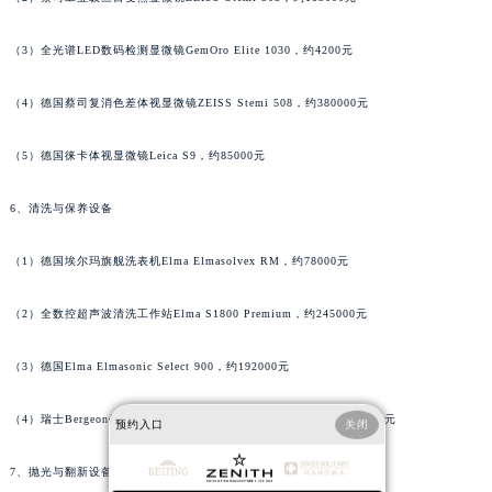
广西壮族自治区柳州市城中区中山中路真力时售后服务中心（需提前预约）
（3）全光谱LED数码检测显微镜GemOro Elite 1030，约4200元
广西壮族自治区钦州市钦南区金海湾东大街真力时售后服务中心（需提前预约）
广西壮族自治区梧州市万秀区龙湖镇高旺路真力时售后服务中心（需提前预约）
（4）德国蔡司复消色差体视显微镜ZEISS Stemi 508，约380000元
广西壮族自治区玉林市玉州区金玉路真力时售后服务中心（需提前预约）
海南省儋州市儋州市那大镇兰洋北路真力时售后服务中心（需提前预约）
（5）德国徕卡体视显微镜Leica S9，约85000元
海南省东方市八所镇解放西路真力时售后服务中心（需提前预约）
海南省琼海市嘉积镇东风路真力时售后服务中心（需提前预约）
6、清洗与保养设备
海南省三沙市西沙区西沙群岛永兴岛北京路真力时售后服务中心（需提前预约）
（1）德国埃尔玛旗舰洗表机Elma Elmasolvex RM，约78000元
海南省三亚市吉阳区迎宾路真力时售后服务中心（需提前预约）
海南省万宁市万城镇解放路真力时售后服务中心（需提前预约）
（2）全数控超声波清洗工作站Elma S1800 Premium，约245000元
海南省文昌市文城镇教育东路真力时售后服务中心（需提前预约）
海南省五指山市通什镇三月三大道真力时售后服务中心（需提前预约）
（3）德国Elma Elmasonic Select 900，约192000元
香港特别行政区尖沙咀区油尖旺区广东道真力时售后服务中心（需提前预约）
（4）瑞士Bergeon保养专用精密工作台机组Bergeon 7042-1，约36000元
香港特别行政区金钟区中西区金钟道真力时售后服务中心（需提前预约）
预约入口
关闭
香港特别行政区九龙区油尖旺区弥敦道真力时售后服务中心（需提前预约）
7、抛光与翻新设备
香港特别行政区铜锣湾区湾仔区轩尼诗道真力时售后服务中心（需提前预约）