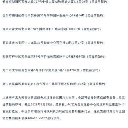
长春市朝阳区西安大路727号中银大厦A座(旺进大厦)18层09室（需提前预约）
江苏省常州市新北区龙锦路1590号现代传媒中心5号楼10层1008室真力时售后服务中心（需提前预约）
江苏省淮安市清江浦区淮海北路真力时售后服务中心（需提前预约）
贵阳市南明区都司高架桥路33号亨特国际金融中心14楼14D（需提前预约）
江苏省连云港市海州区通灌北路真力时售后服务中心（需提前预约）
昆明市盘龙区北京路928号同德昆明广场写字楼10层06室（需提前预约）
江苏省南京市秦淮区中山南路1号南京中心22层22-C1-C3室真力时售后服务中心（需提前预约）
江苏省宿迁市宿城区西湖路真力时售后服务中心（需提前预约）
石家庄市长安区中山东路39号勒泰中心写字楼B座13层07室（需提前预约）
江苏省泰州市海陵区永定东路399号置地商务中心东塔（华润万象城）17层1706室真力时售后服务中心（需提前预约）
江苏省徐州市鼓楼区淮海东路29号苏宁广场IFC国际金融中心35层3508室真力时售后服务中心（需提前预约）
西安市碑林区南关正街88号华侨城长安国际中心E座6楼10室（需提前预约）
江苏省盐城市盐都区世纪大道5号盐城金融城写字楼1号楼16层1604室真力时售后服务中心（需提前预约）
江苏省扬州市邗江区国展路29号星耀天地写字楼1号楼18层1803室真力时售后服务中心（需提前预约）
海口市龙华区金贸东路5号海口华润大厦B座17层1707室（需提前预约）
江苏省镇江市京口区中山东路真力时售后服务中心（需提前预约）
唐山市路南区新华东道100号万达广场写字楼A座10层1002室（需提前预约）
江西省抚州市临川区赣东大道真力时售后服务中心（需提前预约）
江西省赣州市章贡区文清路真力时售后服务中心（需提前预约）
上述所有真力时官方售后服务地址服务范围均为全国，全部可选择到店或邮寄服务，注意
江西省吉安市吉州区井冈山大道真力时售后服务中心（需提前预约）
提前预约即可。截至2026年6月25日，最新真力时官方售后服务中心网点布局已覆盖34个
江西省景德镇市珠山区珠山中路真力时售后服务中心（需提前预约）
省级行政区，中国所有省份均可找到真力时的官方售后服务门店，注意需拨打真力时全国
江西省九江市浔阳区浔阳路真力时售后服务中心（需提前预约）
官方售后服务热线400-801-5802进行预约。
江西省南昌市红谷滩新区红谷中大道998号绿地双子塔（中央广场）A1座办公楼14层1407室真力时售后服务中心（需提前预约）