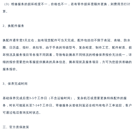
（3）维修服务的损坏程度不一，价格也不一，若有零件损坏需额外更换，则费用另行计
贵州省六盘水市钟山区钟山大道真力时售后服务中心（需提前预约）
算。
贵州省黔东南苗族侗族自治州凯里市北京西路真力时售后服务中心（需提前预约）
贵州省黔西南布依族苗族自治州兴义市大道与桔香路交汇处真力时售后服务中心（需提前预约）
2、换配件服务
贵州省铜仁市碧江区民主路真力时售后服务中心（需提前预约）
贵州省遵义市红花岗区共青大道与嵩山路交叉口真力时售后服务中心（需提前预约）
换配件通常需3天左右，如有现货配件可当天完成。配件包括但不限于表冠、表镜、防水
圈、日历盘、指针、表扣等。由于手表的等级型号、复杂程度、制作工艺、配件材质、损
四川省阿坝州市马尔康市团结街真力时售后服务中心（需提前预约）
坏情况及服务项目等各项不同因素，导致每款腕表不同情况的维修保养报价无法统一，详
四川省巴中市巴州区江北大道真力时售后服务中心（需提前预约）
细的报价需要您向客服提供腕表的具体信息、腕表现状及服务项目，方可为您提供准确的
四川省成都市锦江区人民东路6号SAC东原中心24层2406B室真力时售后服务中心（需提前预约）
服务报价。
四川省达州市通川区中心广场、老车坝真力时售后服务中心（需提前预约）
四川省德阳市旌阳区长江西路、南街真力时售后服务中心（需提前预约）
3、保养完成时间
四川省甘孜州市康定市情歌广场、箭炉街真力时售后服务中心（需提前预约）
基础保养完成后需3-5个工作日（不含运输时间）。复杂机芯或需要更换特殊配件的服
四川省广安市广安区建安南路真力时售后服务中心（需提前预约）
务，时长可能延长至7-14个工作日。寄修服务从签收到返还全程均有电子工单追踪，客户
四川省广元市利州区老城南北街、东大街真力时售后服务中心（需提前预约）
可通过电话查询实时状态。
四川省乐山市市中区嘉定中路真力时售后服务中心（需提前预约）
四川省凉山州市西昌市大巷口下街真力时售后服务中心（需提前预约）
三、官方质保政策
四川省泸州市江阳区治平路真力时售后服务中心（需提前预约）