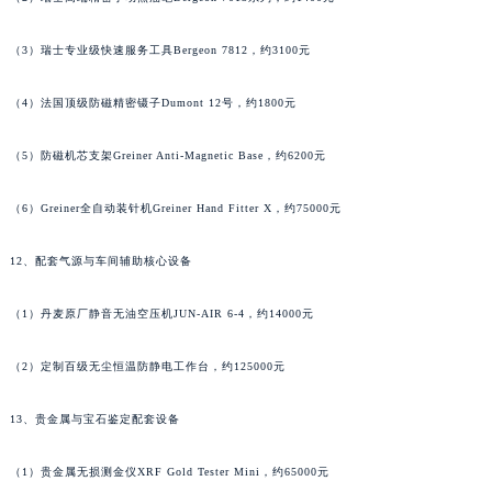
湖南省怀化市鹤城区迎丰中路真力时售后服务中心（需提前预约）
（3）瑞士专业级快速服务工具Bergeon 7812，约3100元
湖南省娄底市娄星区长青街真力时售后服务中心（需提前预约）
湖南省邵阳市双清区东风路真力时售后服务中心（需提前预约）
（4）法国顶级防磁精密镊子Dumont 12号，约1800元
湖南省湘潭市雨湖区莲城大道真力时售后服务中心（需提前预约）
湖南省益阳市赫山区桃花仑路真力时售后服务中心（需提前预约）
（5）防磁机芯支架Greiner Anti-Magnetic Base，约6200元
湖南省永州市冷水滩区永州大道与中兴路交叉口真力时售后服务中心（需提前预约）
湖南省岳阳市岳阳楼区东茅岭路真力时售后服务中心（需提前预约）
（6）Greiner全自动装针机Greiner Hand Fitter X，约75000元
湖南省张家界市永定区解放路真力时售后服务中心（需提前预约）
12、配套气源与车间辅助核心设备
湖南省长沙市芙蓉区建湘路393号世茂环球金融中心写字楼10层1013室真力时售后服务中心（需提前预约）
湖南省株洲市芦淞区建设南路真力时售后服务中心（需提前预约）
（1）丹麦原厂静音无油空压机JUN-AIR 6-4，约14000元
甘肃省白银市白银区北京路真力时售后服务中心（需提前预约）
甘肃省定西市安定区解放路真力时售后服务中心（需提前预约）
（2）定制百级无尘恒温防静电工作台，约125000元
甘肃省敦煌市沙州镇阳关中路真力时售后服务中心（需提前预约）
13、贵金属与宝石鉴定配套设备
甘肃省合作市人民街真力时售后服务中心（需提前预约）
甘肃省嘉峪关市雄关区新华中路真力时售后服务中心（需提前预约）
（1）贵金属无损测金仪XRF Gold Tester Mini，约65000元
甘肃省金昌市金川区北京路真力时售后服务中心（需提前预约）